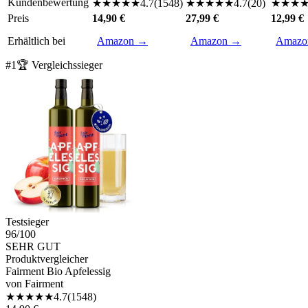
Kundenbewertung
★
★
★
★
★
4.7
(
1548
)
★
★
★
★
★
4.7
(
20
)
★
★
★
Preis
14,90 €
27,99 €
12,99 €
Erhältlich bei
Amazon →
Amazon →
Amazo
#
1
🏆 Vergleichssieger
Testsieger
96
/100
SEHR GUT
Produktvergleicher
Fairment Bio Apfelessig
von
Fairment
★
★
★
★
★
4.7
(
1548
)