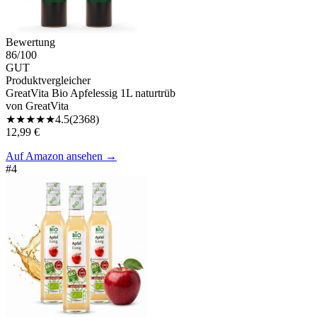
Bewertung
86
/100
GUT
Produktvergleicher
GreatVita Bio Apfelessig 1L naturtrüb
von
GreatVita
★
★
★
★
★
4.5
(
2368
)
12,99 €
Auf Amazon ansehen
→
#
4