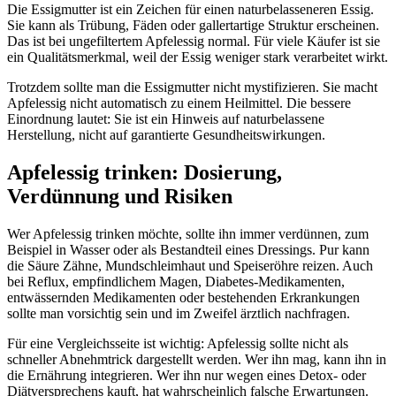
Die Essigmutter ist ein Zeichen für einen naturbelasseneren Essig.
Sie kann als Trübung, Fäden oder gallertartige Struktur erscheinen.
Das ist bei ungefiltertem Apfelessig normal. Für viele Käufer ist sie
ein Qualitätsmerkmal, weil der Essig weniger stark verarbeitet wirkt.
Trotzdem sollte man die Essigmutter nicht mystifizieren. Sie macht
Apfelessig nicht automatisch zu einem Heilmittel. Die bessere
Einordnung lautet: Sie ist ein Hinweis auf naturbelassene
Herstellung, nicht auf garantierte Gesundheitswirkungen.
Apfelessig trinken: Dosierung,
Verdünnung und Risiken
Wer Apfelessig trinken möchte, sollte ihn immer verdünnen, zum
Beispiel in Wasser oder als Bestandteil eines Dressings. Pur kann
die Säure Zähne, Mundschleimhaut und Speiseröhre reizen. Auch
bei Reflux, empfindlichem Magen, Diabetes-Medikamenten,
entwässernden Medikamenten oder bestehenden Erkrankungen
sollte man vorsichtig sein und im Zweifel ärztlich nachfragen.
Für eine Vergleichsseite ist wichtig: Apfelessig sollte nicht als
schneller Abnehmtrick dargestellt werden. Wer ihn mag, kann ihn in
die Ernährung integrieren. Wer ihn nur wegen eines Detox- oder
Diätversprechens kauft, hat wahrscheinlich falsche Erwartungen.