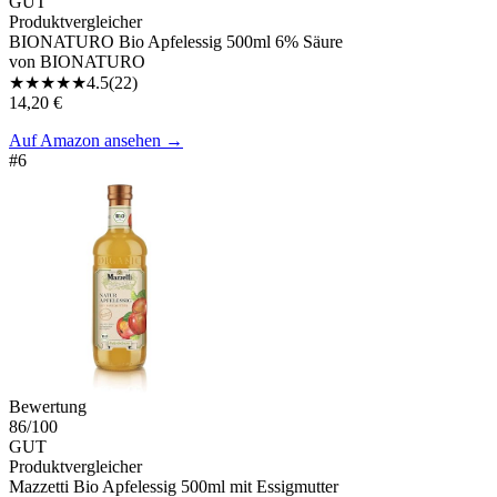
GUT
Produktvergleicher
BIONATURO Bio Apfelessig 500ml 6% Säure
von
BIONATURO
★
★
★
★
★
4.5
(
22
)
14,20 €
Auf Amazon ansehen
→
#
6
Bewertung
86
/100
GUT
Produktvergleicher
Mazzetti Bio Apfelessig 500ml mit Essigmutter