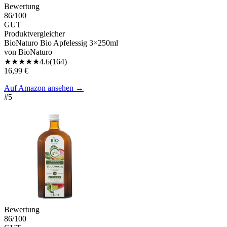
Bewertung
86
/100
GUT
Produktvergleicher
BioNaturo Bio Apfelessig 3×250ml
von
BioNaturo
★
★
★
★
★
4.6
(
164
)
16,99 €
Auf Amazon ansehen
→
#
5
Bewertung
86
/100