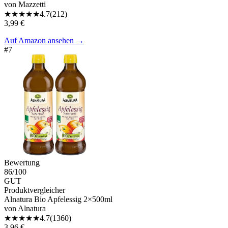
von
Mazzetti
★
★
★
★
★
4.7
(
212
)
3,99 €
Auf Amazon ansehen
→
#
7
Bewertung
86
/100
GUT
Produktvergleicher
Alnatura Bio Apfelessig 2×500ml
von
Alnatura
★
★
★
★
★
4.7
(
1360
)
3,96 €