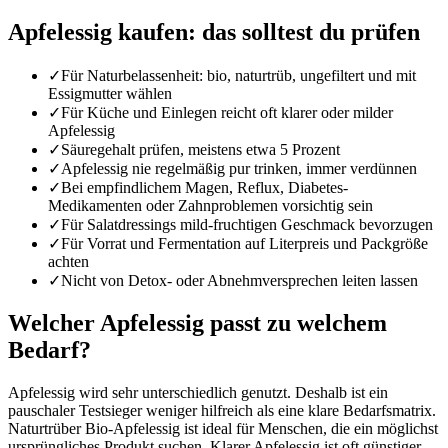
Apfelessig
kaufen: das solltest du prüfen
✓
Für Naturbelassenheit: bio, naturtrüb, ungefiltert und mit
Essigmutter wählen
✓
Für Küche und Einlegen reicht oft klarer oder milder
Apfelessig
✓
Säuregehalt prüfen, meistens etwa 5 Prozent
✓
Apfelessig nie regelmäßig pur trinken, immer verdünnen
✓
Bei empfindlichem Magen, Reflux, Diabetes-
Medikamenten oder Zahnproblemen vorsichtig sein
✓
Für Salatdressings mild-fruchtigen Geschmack bevorzugen
✓
Für Vorrat und Fermentation auf Literpreis und Packgröße
achten
✓
Nicht von Detox- oder Abnehmversprechen leiten lassen
Welcher Apfelessig passt zu welchem
Bedarf?
Apfelessig wird sehr unterschiedlich genutzt. Deshalb ist ein
pauschaler Testsieger weniger hilfreich als eine klare Bedarfsmatrix.
Naturtrüber Bio-Apfelessig ist ideal für Menschen, die ein möglichst
ursprüngliches Produkt suchen. Klarer Apfelessig ist oft günstiger