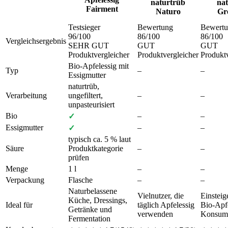
naturtrüb
na
Fairment
Naturo
Gr
Testsieger
Bewertung
Bewert
96
/100
86
/100
86
/100
Vergleichsergebnis
SEHR GUT
GUT
GUT
Produktvergleicher
Produktvergleicher
Produktv
Bio-Apfelessig mit
Typ
–
–
Essigmutter
naturtrüb,
Verarbeitung
ungefiltert,
–
–
unpasteurisiert
Bio
–
–
✓
Essigmutter
–
–
✓
typisch ca. 5 % laut
Säure
Produktkategorie
–
–
prüfen
Menge
1 l
–
–
Verpackung
Flasche
–
–
Naturbelassene
Vielnutzer, die
Einsteig
Küche, Dressings,
Ideal für
täglich Apfelessig
Bio-Apfe
Getränke und
verwenden
Konsum
Fermentation