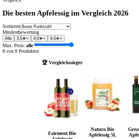
Die besten
Apfelessig
im Vergleich
2026
Sortieren
Mindestbewertung
Alle
3,5★+
4,0★+
4,5★+
Max. Preis:
alle
8
von
8
Produkten
🏆 Vergleichssieger
Naturo Bio
Grea
Fairment Bio
Apfelessig 5L
Apfe
Apfelessig