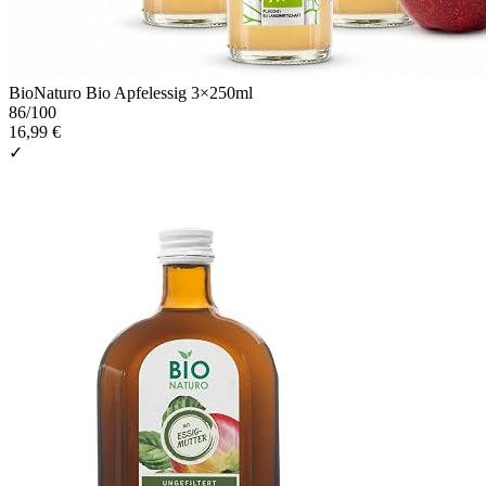
BioNaturo Bio Apfelessig 3×250ml
86
/100
16,99 €
✓