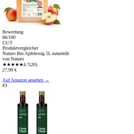
Bewertung
86
/100
GUT
Produktvergleicher
Naturo Bio Apfelessig 5L naturtrüb
von
Naturo
★
★
★
★
★
4.7
(
20
)
27,99 €
Auf Amazon ansehen
→
#
3