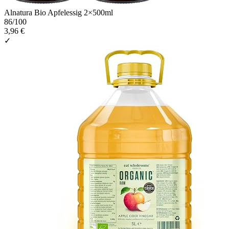
Alnatura Bio Apfelessig 2×500ml
86
/100
3,96 €
✓