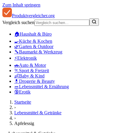
Zum Inhalt springen
Produkt
vergleicher
.org
Vergleich suchen
🏠
Haushalt & Büro
🍳
Küche & Kochen
🌿
Garten & Outdoor
🔧
Baumarkt & Werkzeug
⚡
Elektronik
🚗
Auto & Motor
🏃
Sport & Freizeit
👶
Baby & Kind
💊
Drogerie & Beauty
🥗
Lebensmittel & Ernährung
🔞
Erotik
Startseite
›
Lebensmittel & Getränke
›
Apfelessig