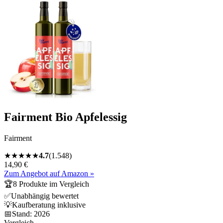
Fairment Bio Apfelessig
Fairment
★
★
★
★
★
4.7
(
1.548
)
14,90 €
Zum Angebot auf Amazon »
🏆
8
Produkte im Vergleich
✅
Unabhängig bewertet
💡
Kaufberatung inklusive
📅
Stand:
2026
Vergleich