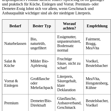
und praktisch für Küche, Einlegen und Vorrat. Premium- oder
Demeter-Essig lohnt sich vor allem, wenn Geschmack und
Anbauqualität wichtiger sind als der niedrigste Literpreis.
Worauf
Bedarf
Bester Typ
Empfehlung
achten?
Essigmutter,
Bio,
Fairment,
unpasteurisiert,
Naturbelassen
naturtrüb,
Bragg,
Bodensatz
ungefiltert
MeaVita
normal
Fruchtige
Salat &
Milder Bio-
Voelkel,
Säure, nicht zu
Küche
Apfelessig
Beutelsbacher
scharf
Literpreis,
Großflasche
MeaVita,
Vorrat &
Säuregehalt,
oder
Hengstenberg,
Einlegen
klare
Mehrfachpack
Kühne
Deklaration
Glasflasche,
Demeter/Bio-
Beutelsbacher,
Premium
Anbauverband,
Direktsaft
Voelkel
Geschmack