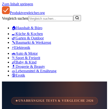
Zum Inhalt springen
Produkt
vergleicher
.org
Vergleich suchen
🏠
Haushalt & Büro
🍳
Küche & Kochen
🌿
Garten & Outdoor
🔧
Baumarkt & Werkzeug
⚡
Elektronik
🚗
Auto & Motor
🏃
Sport & Freizeit
👶
Baby & Kind
💊
Drogerie & Beauty
🥗
Lebensmittel & Ernährung
🔞
Erotik
★
UNABHÄNGIGE TESTS & VERGLEICHE
2026