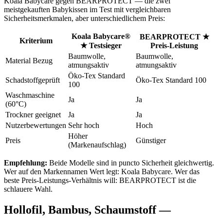
Koala Babycare gegen BEARPROTECT — die zwei
meistgekauften Babykissen im Test mit vergleichbaren
Sicherheitsmerkmalen, aber unterschiedlichem Preis:
Koala Babycare®
BEARPROTECT ★
Kriterium
★ Testsieger
Preis-Leistung
Baumwolle,
Baumwolle,
Material Bezug
atmungsaktiv
atmungsaktiv
Öko-Tex Standard
Schadstoffgeprüft
Öko-Tex Standard 100
100
Waschmaschine
Ja
Ja
(60°C)
Trockner geeignet
Ja
Ja
Nutzerbewertungen
Sehr hoch
Hoch
Höher
Preis
Günstiger
(Markenaufschlag)
Empfehlung:
Beide Modelle sind in puncto Sicherheit gleichwertig.
Wer auf den Markennamen Wert legt: Koala Babycare. Wer das
beste Preis-Leistungs-Verhältnis will: BEARPROTECT ist die
schlauere Wahl.
Hollofil, Bambus, Schaumstoff —