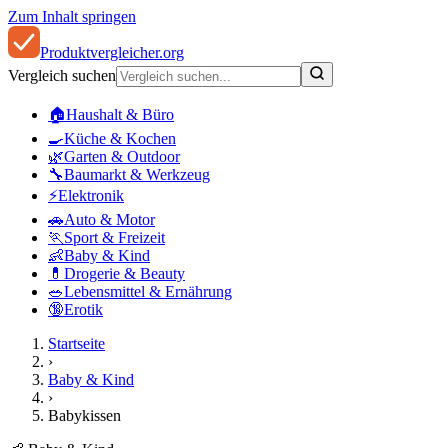
Zum Inhalt springen
Produkt
vergleicher
.org
Vergleich suchen
🏠
Haushalt & Büro
🍳
Küche & Kochen
🌿
Garten & Outdoor
🔧
Baumarkt & Werkzeug
⚡
Elektronik
🚗
Auto & Motor
🏃
Sport & Freizeit
👶
Baby & Kind
💊
Drogerie & Beauty
🥗
Lebensmittel & Ernährung
🔞
Erotik
Startseite
›
Baby & Kind
›
Babykissen