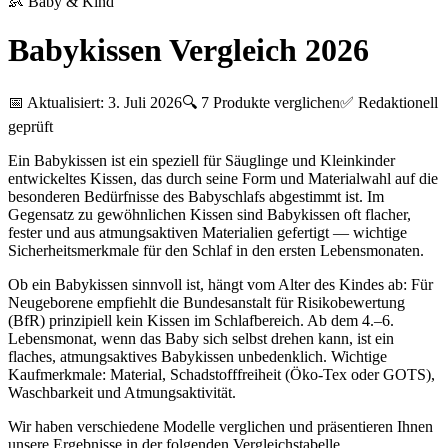
👶
Baby & Kind
Babykissen Vergleich 2026
📅 Aktualisiert:
3. Juli 2026
🔍
7
Produkte verglichen
✅ Redaktionell
geprüft
Ein Babykissen ist ein speziell für Säuglinge und Kleinkinder
entwickeltes Kissen, das durch seine Form und Materialwahl auf die
besonderen Bedürfnisse des Babyschlafs abgestimmt ist. Im
Gegensatz zu gewöhnlichen Kissen sind Babykissen oft flacher,
fester und aus atmungsaktiven Materialien gefertigt — wichtige
Sicherheitsmerkmale für den Schlaf in den ersten Lebensmonaten.
Ob ein Babykissen sinnvoll ist, hängt vom Alter des Kindes ab: Für
Neugeborene empfiehlt die Bundesanstalt für Risikobewertung
(BfR) prinzipiell kein Kissen im Schlafbereich. Ab dem 4.–6.
Lebensmonat, wenn das Baby sich selbst drehen kann, ist ein
flaches, atmungsaktives Babykissen unbedenklich. Wichtige
Kaufmerkmale: Material, Schadstofffreiheit (Öko-Tex oder GOTS),
Waschbarkeit und Atmungsaktivität.
Wir haben verschiedene Modelle verglichen und präsentieren Ihnen
unsere Ergebnisse in der folgenden Vergleichstabelle.