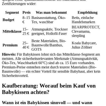
Zertifizierungen wider:
Segment
Preis
Was man bekommt
Empfehlung
8–15
Basisausstattung, Öko-
Betis, einfache
Budget
€
Tex, waschbar
Handelsmarken
BEARPROTECT,
15–
Atmungsaktiv, Trockner
Mittelklasse
Clevamama,
25 €
geeignet, Hollofil-Faser
sleepling
Beste Materialien, Bio-
25–
Koala Babycare,
Premium
Baumwolle/Bambus,
40 €
Julius Zöllner
GOTS
Hinweis:
Für Babykissen lohnt sich das Mittelklasse-Segment am
meisten. Alle sicherheitsrelevanten Merkmale (Atmungsaktivität,
Öko-Tex, Waschbarkeit 60°C) sind ab ca. 15 Euro vorhanden.
Premium-Preise entstehen meist durch teurere Materialien (Bio-
Baumwolle) — ein echter Vorteil für sensible Babyhaut, aber kein
Sicherheitsvorteil.
Kaufberatung: Worauf beim Kauf von
Babykissen
achten?
Wann ist ein Babykissen sinnvoll — und wann