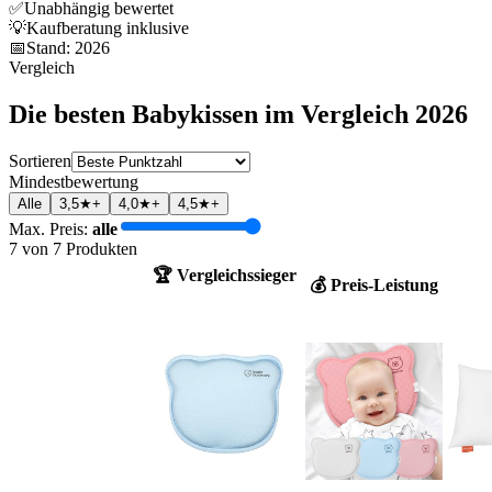
✅
Unabhängig bewertet
💡
Kaufberatung inklusive
📅
Stand:
2026
Vergleich
Die besten
Babykissen
im Vergleich
2026
Sortieren
Mindestbewertung
Alle
3,5★+
4,0★+
4,5★+
Max. Preis:
alle
7
von
7
Produkten
🏆 Vergleichssieger
💰 Preis-Leistung