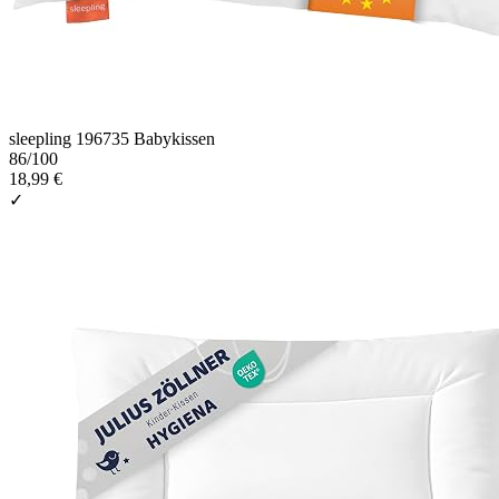
sleepling 196735 Babykissen
86
/100
18,99 €
✓