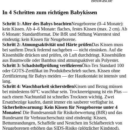
Bettwäsche
In 4 Schritten zum richtigen Babykissen
Schritt 1: Alter des Babys beachten
Neugeborene (0–4 Monate):
kein Kissen. Ab 4–6 Monate: flaches, festes Kissen (max. 2 cm). Ab
6 Monate: Standardformat. Die BfR und Stiftung Warentest sind
eindeutig: kein Kissen für Neugeborene.
Schritt 2: Atmungsaktivität und Härte prüfen
Das Kissen muss
bei sanftem Druck federnd nachgeben — nicht einsinken. Auf die
Kissenhülle drücken und prüfen, ob Luft durchdringt. Kissenhüllen
aus Baumwolle oder Bambus sind atmungsaktiver als Polyester.
Schritt 3: Schadstoffprüfung verifizieren
Öko-Tex Standard 100
oder GOTS-Zertifikat im Produktbeschrieb suchen. Kissen ohne
Zertifizierung für Babys meiden — der Hautkontakt ist intensiv und
lang.
Schritt 4: Waschbarkeit sicherstellen
Kissen und Bezug müssen
bei mindestens 60°C waschbar sein. Trocknereignung ist ein Plus —
nach einem Nachtunfall ist schnelles Trocknen wichtig. Zwei
Ersatzbezüge kaufen, damit immer ein sauberer verfügbar ist.
Sicherheitswarnung: Kein Kissen für Neugeborene unter 4
Monaten!
Die Bundesanstalt für Risikobewertung (BfR) und das
Bundesamt für Verbraucherschutz sind eindeutig: Kissen,
Bettumrandungen, Schaffelle und Nestchen im Schlafbereich von
Neugeborenen erhöhen das SIDS-Risiko (plötzlicher Kindstod).