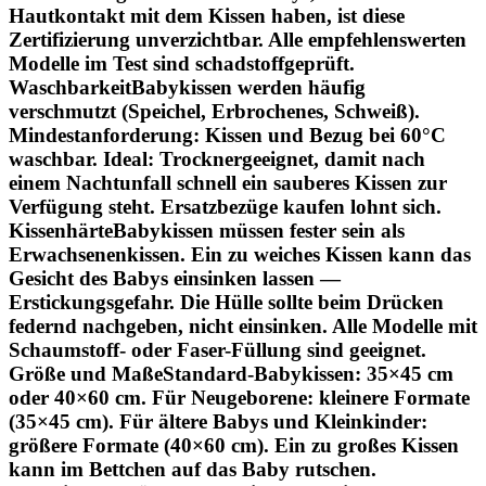
Hautkontakt mit dem Kissen haben, ist diese
Zertifizierung unverzichtbar. Alle empfehlenswerten
Modelle im Test sind schadstoffgeprüft.
Waschbarkeit
Babykissen werden häufig
verschmutzt (Speichel, Erbrochenes, Schweiß).
Mindestanforderung: Kissen und Bezug bei 60°C
waschbar. Ideal: Trocknergeeignet, damit nach
einem Nachtunfall schnell ein sauberes Kissen zur
Verfügung steht. Ersatzbezüge kaufen lohnt sich.
Kissenhärte
Babykissen müssen fester sein als
Erwachsenenkissen. Ein zu weiches Kissen kann das
Gesicht des Babys einsinken lassen —
Erstickungsgefahr. Die Hülle sollte beim Drücken
federnd nachgeben, nicht einsinken. Alle Modelle mit
Schaumstoff- oder Faser-Füllung sind geeignet.
Größe und Maße
Standard-Babykissen: 35×45 cm
oder 40×60 cm. Für Neugeborene: kleinere Formate
(35×45 cm). Für ältere Babys und Kleinkinder:
größere Formate (40×60 cm). Ein zu großes Kissen
kann im Bettchen auf das Baby rutschen.