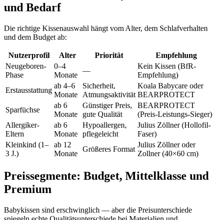
und Bedarf
Die richtige Kissenauswahl hängt vom Alter, dem Schlafverhalten
und dem Budget ab:
Nutzerprofil
Alter
Priorität
Empfehlung
Neugeboren-
0–4
Kein Kissen (BfR-
—
Phase
Monate
Empfehlung)
ab 4–6
Sicherheit,
Koala Babycare oder
Erstausstattung
Monate
Atmungsaktivität
BEARPROTECT
ab 6
Günstiger Preis,
BEARPROTECT
Sparfüchse
Monate
gute Qualität
(Preis-Leistungs-Sieger)
Allergiker-
ab 6
Hypoallergen,
Julius Zöllner (Hollofil-
Eltern
Monate
pflegeleicht
Faser)
Kleinkind (1–
ab 12
Julius Zöllner oder
Größeres Format
3 J.)
Monate
Zollner (40×60 cm)
Preissegmente: Budget, Mittelklasse und
Premium
Babykissen sind erschwinglich — aber die Preisunterschiede
spiegeln echte Qualitätsunterschiede bei Materialien und