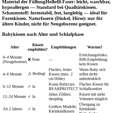
Material der Füllung
Hollofil-Faser: leicht, waschbar,
hypoallergen — Standard bei Qualitätskissen.
Schaumstoff: formstabil, fest, langlebig — ideal für
Formkissen. Naturfasern (Dinkel, Hirse): nur für
ältere Kinder, nicht für Neugeborene geeignet.
Babykissen nach Alter und Schlafphase
Kissen
Alter
Empfehlungen
Warum?
empfohlen?
Erstickungsrisiko,
0–4 Monate
❌ Nein
—
BfR-Empfehlung:
(Neugeborene)
kein Kissen
Flaches, festes
Wenn Baby sich
⚠️ Bedingt
4–6 Monate
Kissen (max. 2
selbst dreht:
cm Höhe)
unbedenklich
Koala Babycare,
Flaches Kissen für
6–12 Monate
✓ Ja
BEARPROTECT
Schlafkomfort
Julius Zöllner,
Kissen mit mehr
12–24 Monate
✓ Ja
sleepling
Volumen möglich
Übergang zu
Größere Modelle,
Ab 2 Jahren
✓ Ja
Kleinkind-
Kleinkindkissen