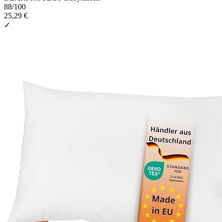
88
/100
25,29 €
✓