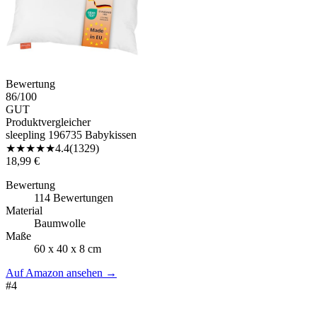
Bewertung
86
/100
GUT
Produktvergleicher
sleepling 196735 Babykissen
★
★
★
★
★
4.4
(
1329
)
18,99 €
Bewertung
114 Bewertungen
Material
Baumwolle
Maße
60 x 40 x 8 cm
Auf Amazon ansehen
→
#
4