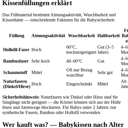
Kissenfüllungen erklärt
Das Füllmaterial bestimmt Atmungsaktivität, Waschbarkeit und
Kissenhärte — entscheidende Faktoren für die Babysicherheit:
F
Füllung
Atmungsaktivität
Waschbarkeit
Haltbarkeit
Ba
a
60°C,
Gut (3–5
4–6
Hollofil-Faser
Hoch
trocknergeeignet
Jahre)
Mon
4–6
Bambusfaser
Sehr hoch
40–60°C
Gut
Mon
Oft nur Bezug
4–6
Schaumstoff
Mittel
Sehr gut
waschbar
Mon
Naturfasern
Ab 
Hoch
Eingeschränkt
Mittel
(Dinkel/Hirse)
Jah
Sicherheitshinweis:
Naturfasern wie Dinkel oder Hirse sind für
Säuglinge nicht geeignet — die Körner können sich aus der Hülle
lösen und Atemwege blockieren. Für Babys unter 2 Jahren: nur
synthetische Fasern, Bambus oder Hollofil verwenden.
Wer kauft was? — Babykissen nach Alter