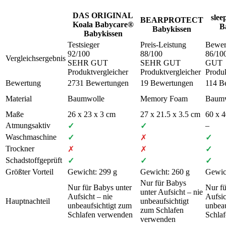
DAS ORIGINAL
slee
BEARPROTECT
Koala Babycare®
B
Babykissen
Babykissen
Testsieger
Preis-Leistung
Bewer
92
/100
88
/100
86
/10
Vergleichsergebnis
SEHR GUT
SEHR GUT
GUT
Produktvergleicher
Produktvergleicher
Produk
Bewertung
2731 Bewertungen
19 Bewertungen
114 B
Material
Baumwolle
Memory Foam
Baumw
Maße
26 x 23 x 3 cm
27 x 21.5 x 3.5 cm
60 x 4
Atmungsaktiv
–
✓
✓
Waschmaschine
✓
✗
✓
Trockner
✗
✗
✓
Schadstoffgeprüft
✓
✓
✓
Größter Vorteil
Gewicht: 299 g
Gewicht: 260 g
Gewic
Nur für Babys
Nur für Babys unter
Nur fü
unter Aufsicht – nie
Aufsicht – nie
Aufsic
Hauptnachteil
unbeaufsichtigt
unbeaufsichtigt zum
unbeau
zum Schlafen
Schlafen verwenden
Schla
verwenden