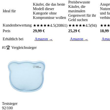
Preisbewusste
Käufer, die das beste
Anspr
Käufer, die
Modell dieser
Nutzer
Ideal für
maximalen
Kategorie ohne
und fa
Gegenwert für ihr
Kompromisse wollen
verbi
Geld suchen
Kundenbewertung
★
★
★
★
★
4.5
(
20861
)
★
★
★
★
★
4.5
(
94
)
★
★
Preis
29,99 €
25,29 €
18,99
Erhältlich bei
Amazon →
Amazon →
Ama
#
1
🏆 Vergleichssieger
Testsieger
92
/100