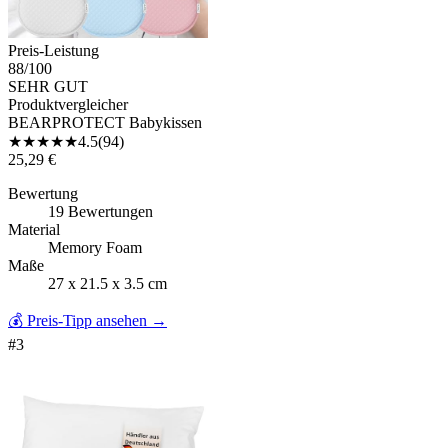
Preis-Leistung
88
/100
SEHR GUT
Produktvergleicher
BEARPROTECT Babykissen
★
★
★
★
★
4.5
(
94
)
25,29 €
Bewertung
19 Bewertungen
Material
Memory Foam
Maße
27 x 21.5 x 3.5 cm
💰 Preis-Tipp ansehen
→
#
3