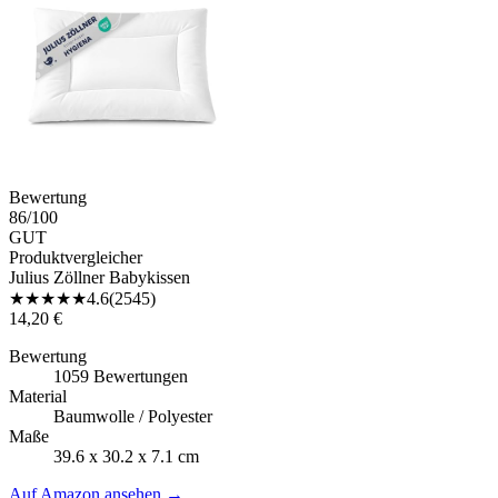
Bewertung
86
/100
GUT
Produktvergleicher
Julius Zöllner Babykissen
★
★
★
★
★
4.6
(
2545
)
14,20 €
Bewertung
1059 Bewertungen
Material
Baumwolle / Polyester
Maße
39.6 x 30.2 x 7.1 cm
Auf Amazon ansehen
→