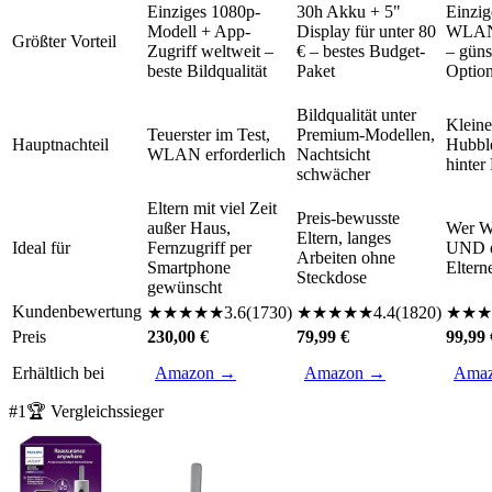
Einziges 1080p-
30h Akku + 5"
Einzig
Modell + App-
Display für unter 80
WLAN+
Größter Vorteil
Zugriff weltweit –
€ – bestes Budget-
– güns
beste Bildqualität
Paket
Option
Bildqualität unter
Kleine
Teuerster im Test,
Premium-Modellen,
Hauptnachteil
Hubbl
WLAN erforderlich
Nachtsicht
hinter 
schwächer
Eltern mit viel Zeit
Preis-bewusste
außer Haus,
Wer 
Eltern, langes
Ideal für
Fernzugriff per
UND e
Arbeiten ohne
Smartphone
Eltern
Steckdose
gewünscht
Kundenbewertung
★
★
★
★
★
3.6
(
1730
)
★
★
★
★
★
4.4
(
1820
)
★
★
★
Preis
230,00 €
79,99 €
99,99 
Erhältlich bei
Amazon →
Amazon →
Ama
#
1
🏆 Vergleichssieger