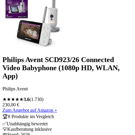
Philips Avent SCD923/26 Connected
Video Babyphone (1080p HD, WLAN,
App)
Philips Avent
★
★
★
★
★
3.6
(
1.730
)
230,00 €
Zum Angebot auf Amazon »
🏆
8
Produkte im Vergleich
✅
Unabhängig bewertet
💡
Kaufberatung inklusive
📅
Stand:
2026