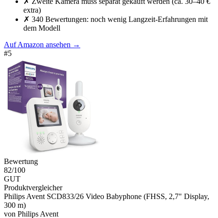
✗
Zweite Kamera muss separat gekauft werden (ca. 30–40 €
extra)
✗
340 Bewertungen: noch wenig Langzeit-Erfahrungen mit
dem Modell
Auf Amazon ansehen
→
#
5
Bewertung
82
/100
GUT
Produktvergleicher
Philips Avent SCD833/26 Video Babyphone (FHSS, 2,7" Display,
300 m)
von
Philips Avent