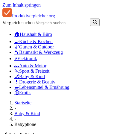
Zum Inhalt springen
Produkt
vergleicher
.org
Vergleich suchen
🏠
Haushalt & Büro
🍳
Küche & Kochen
🌿
Garten & Outdoor
🔧
Baumarkt & Werkzeug
⚡
Elektronik
🚗
Auto & Motor
🏃
Sport & Freizeit
👶
Baby & Kind
💊
Drogerie & Beauty
🥗
Lebensmittel & Ernährung
🔞
Erotik
Startseite
›
Baby & Kind
›
Babyphone