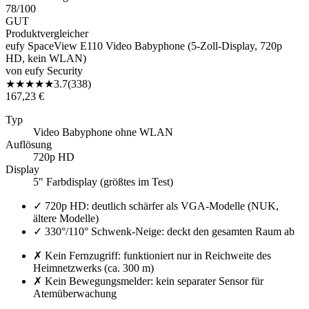
78
/100
GUT
Produktvergleicher
eufy SpaceView E110 Video Babyphone (5-Zoll-Display, 720p
HD, kein WLAN)
von
eufy Security
★
★
★
★
★
3.7
(
338
)
167,23 €
Typ
Video Babyphone ohne WLAN
Auflösung
720p HD
Display
5" Farbdisplay (größtes im Test)
✓
720p HD: deutlich schärfer als VGA-Modelle (NUK,
ältere Modelle)
✓
330°/110° Schwenk-Neige: deckt den gesamten Raum ab
✗
Kein Fernzugriff: funktioniert nur in Reichweite des
Heimnetzwerks (ca. 300 m)
✗
Kein Bewegungsmelder: kein separater Sensor für
Atemüberwachung