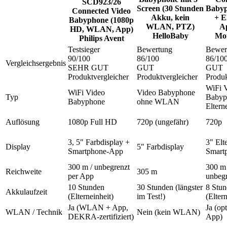
SCD923/26
Screen (30 Stunden
Baby
Connected Video
Akku, kein
+ E
Babyphone (1080p
WLAN, PTZ)
A
HD, WLAN, App)
HelloBaby
Mot
Philips Avent
Testsieger
Bewertung
Bewer
90
/100
86
/100
86
/10
Vergleichsergebnis
SEHR GUT
GUT
GUT
Produktvergleicher
Produktvergleicher
Produk
WiFi 
WiFi Video
Video Babyphone
Typ
Babyp
Babyphone
ohne WLAN
Eltern
Auflösung
1080p Full HD
720p (ungefähr)
720p
3, 5" Farbdisplay +
3" Elt
Display
5" Farbdisplay
Smartphone-App
Smart
300 m / unbegrenzt
300 m 
Reichweite
305 m
per App
unbegr
10 Stunden
30 Stunden (längster
8 Stu
Akkulaufzeit
(Elterneinheit)
im Test!)
(Eltern
Ja (WLAN + App,
Ja (op
WLAN / Technik
Nein (kein WLAN)
DEKRA-zertifiziert)
App)