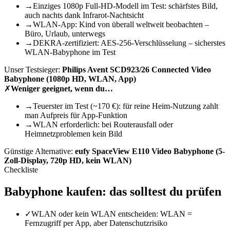
→
Einziges 1080p Full-HD-Modell im Test: schärfstes Bild,
auch nachts dank Infrarot-Nachtsicht
→
WLAN-App: Kind von überall weltweit beobachten –
Büro, Urlaub, unterwegs
→
DEKRA-zertifiziert: AES-256-Verschlüsselung – sicherstes
WLAN-Babyphone im Test
Unser Testsieger:
Philips Avent SCD923/26 Connected Video
Babyphone (1080p HD, WLAN, App)
✗
Weniger geeignet, wenn du…
→
Teuerster im Test (~170 €): für reine Heim-Nutzung zahlt
man Aufpreis für App-Funktion
→
WLAN erforderlich: bei Routerausfall oder
Heimnetzproblemen kein Bild
Günstige Alternative:
eufy SpaceView E110 Video Babyphone (5-
Zoll-Display, 720p HD, kein WLAN)
Checkliste
Babyphone
kaufen: das solltest du prüfen
✓
WLAN oder kein WLAN entscheiden: WLAN =
Fernzugriff per App, aber Datenschutzrisiko