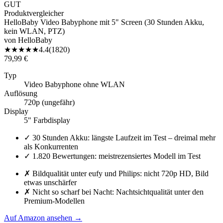
GUT
Produktvergleicher
HelloBaby Video Babyphone mit 5" Screen (30 Stunden Akku,
kein WLAN, PTZ)
von
HelloBaby
★
★
★
★
★
4.4
(
1820
)
79,99 €
Typ
Video Babyphone ohne WLAN
Auflösung
720p (ungefähr)
Display
5" Farbdisplay
✓
30 Stunden Akku: längste Laufzeit im Test – dreimal mehr
als Konkurrenten
✓
1.820 Bewertungen: meistrezensiertes Modell im Test
✗
Bildqualität unter eufy und Philips: nicht 720p HD, Bild
etwas unschärfer
✗
Nicht so scharf bei Nacht: Nachtsichtqualität unter den
Premium-Modellen
Auf Amazon ansehen
→