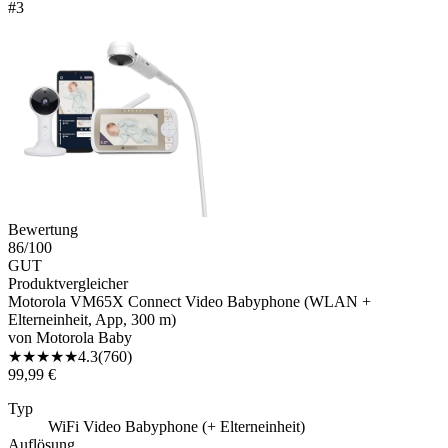
#
3
Bewertung
86
/100
GUT
Produktvergleicher
Motorola VM65X Connect Video Babyphone (WLAN +
Elterneinheit, App, 300 m)
von
Motorola Baby
★
★
★
★
★
4.3
(
760
)
99,99 €
Typ
WiFi Video Babyphone (+ Elterneinheit)
Auflösung