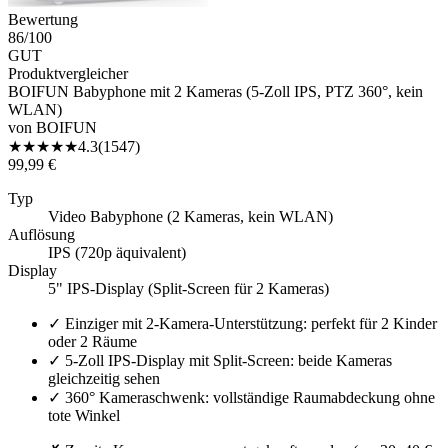
Bewertung
86
/100
GUT
Produktvergleicher
BOIFUN Babyphone mit 2 Kameras (5-Zoll IPS, PTZ 360°, kein
WLAN)
von
BOIFUN
★
★
★
★
★
4.3
(
1547
)
99,99 €
Typ
Video Babyphone (2 Kameras, kein WLAN)
Auflösung
IPS (720p äquivalent)
Display
5" IPS-Display (Split-Screen für 2 Kameras)
✓
Einziger mit 2-Kamera-Unterstützung: perfekt für 2 Kinder
oder 2 Räume
✓
5-Zoll IPS-Display mit Split-Screen: beide Kameras
gleichzeitig sehen
✓
360° Kameraschwenk: vollständige Raumabdeckung ohne
tote Winkel