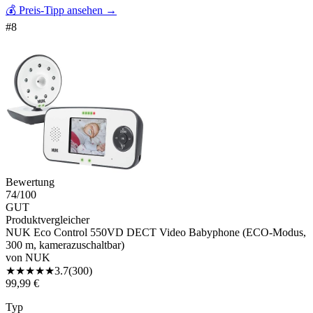
💰 Preis-Tipp ansehen
→
#
8
Bewertung
74
/100
GUT
Produktvergleicher
NUK Eco Control 550VD DECT Video Babyphone (ECO-Modus,
300 m, kamerazuschaltbar)
von
NUK
★
★
★
★
★
3.7
(
300
)
99,99 €
Typ