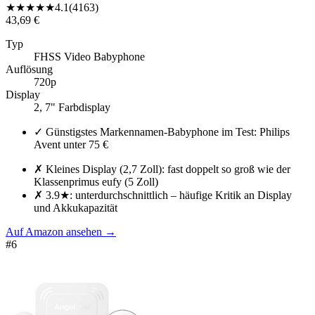
★
★
★
★
★
4.1
(
4163
)
43,69 €
Typ
FHSS Video Babyphone
Auflösung
720p
Display
2, 7" Farbdisplay
✓
Günstigstes Markennamen-Babyphone im Test: Philips
Avent unter 75 €
✗
Kleines Display (2,7 Zoll): fast doppelt so groß wie der
Klassenprimus eufy (5 Zoll)
✗
3.9★: unterdurchschnittlich – häufige Kritik an Display
und Akkukapazität
Auf Amazon ansehen
→
#
6