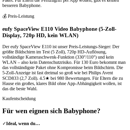
Paket. Für Eltern die Fernzugriff per App wollen, gibt es keinen
besseren Babyphone.
💰 Preis-Leistung
eufy SpaceView E110 Video Babyphone (5-Zoll-
Display, 720p HD, kein WLAN)
Der eufy SpaceView E110 ist unser Preis-Leistungs-Sieger: Der
größte Bildschirm im Test (5 Zoll), 720p HD-Auflösung,
vollständige Kameraschwenk-Funktion (330°/110°) und kein
WLAN – also kein Datenschutzrisiko. Für 130 Euro bekommt man
das vollständigste Paket ohne Kompromisse beim Bildschirm. Die
5-Zoll-Anzeige ist fast dreimal so groß wie bei Philips Avent
SCD833 (2,7 Zoll). 4.5★ bei 980 Bewertungen. Für Eltern die zu
Hause ein großes, klares Bild ohne App-Abhängigkeit wollen, ist
das die beste Wahl.
Kaufentscheidung
Für wen eignen sich
Babyphone
?
✓
Ideal, wenn du…