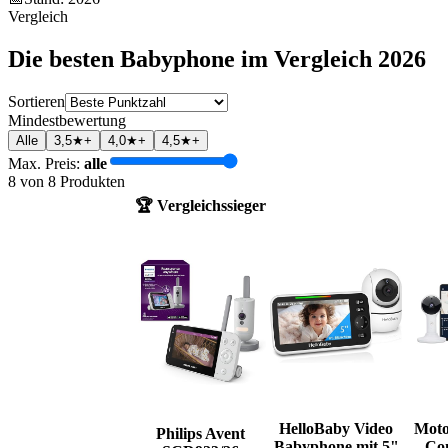
Vergleich
Die besten
Babyphone
im Vergleich
2026
Sortieren
Mindestbewertung
Alle
3,5★+
4,0★+
4,5★+
Max. Preis:
alle
8
von
8
Produkten
🏆 Vergleichssieger
HelloBaby Video
Mot
Philips Avent
Babyphone mit 5"
Co