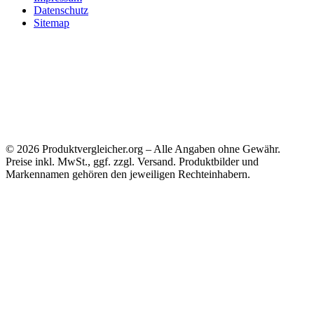
Datenschutz
Sitemap
Transparenzhinweis:
Amazon-Produktbilder werden nicht lokal gespeichert oder
als eigene WebP-Dateien ausgeliefert, sondern als externe Bild-URLs eingebunden.
Eigene redaktionelle Bilder können später separat optimiert und lokal als WebP
gespeichert werden.
©
2026
Produktvergleicher.org – Alle Angaben ohne Gewähr.
Preise inkl. MwSt., ggf. zzgl. Versand. Produktbilder und
Markennamen gehören den jeweiligen Rechteinhabern.