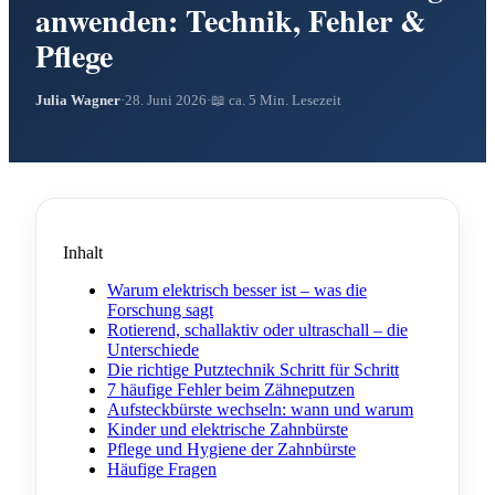
anwenden: Technik, Fehler &
Pflege
Julia Wagner
·
28. Juni 2026
·
📖 ca. 5 Min. Lesezeit
Inhalt
Warum elektrisch besser ist – was die
Forschung sagt
Rotierend, schallaktiv oder ultraschall – die
Unterschiede
Die richtige Putztechnik Schritt für Schritt
7 häufige Fehler beim Zähneputzen
Aufsteckbürste wechseln: wann und warum
Kinder und elektrische Zahnbürste
Pflege und Hygiene der Zahnbürste
Häufige Fragen