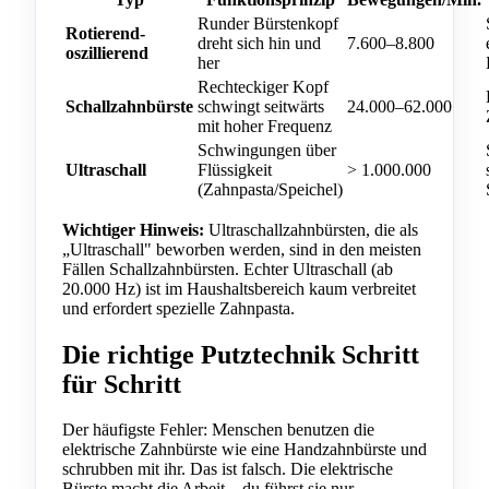
Runder Bürstenkopf
Rotierend-
dreht sich hin und
7.600–8.800
oszillierend
her
Rechteckiger Kopf
Schallzahnbürste
schwingt seitwärts
24.000–62.000
mit hoher Frequenz
Schwingungen über
Ultraschall
Flüssigkeit
> 1.000.000
(Zahnpasta/Speichel)
Wichtiger Hinweis:
Ultraschallzahnbürsten, die als
„Ultraschall" beworben werden, sind in den meisten
Fällen Schallzahnbürsten. Echter Ultraschall (ab
20.000 Hz) ist im Haushaltsbereich kaum verbreitet
und erfordert spezielle Zahnpasta.
Die richtige Putztechnik Schritt
für Schritt
Der häufigste Fehler: Menschen benutzen die
elektrische Zahnbürste wie eine Handzahnbürste und
schrubben mit ihr. Das ist falsch. Die elektrische
Bürste macht die Arbeit – du führst sie nur.