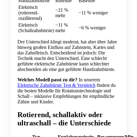
Handzahnbürste
Baseline
Baseline
Elektrisch
−21 %
(rotierend-
−11 % weniger
mehr
oszillierend)
Elektrisch
−11 %
−6 % weniger
(Schallzahnbürste)
mehr
Der Unterschied klingt moderat, hat aber über Jahre
hinweg großen Einfluss auf Zahnstein, Karies und
das Zahnfleisch. Entscheidend ist jedoch: Die
Technik macht den Unterschied. Eine schlecht
geführte elektrische Zahnbürste kann schlechter
abschneiden als eine gut geführte Handzahnbürste.
Welches Modell passt zu dir?
In unserem
Elektrische Zahnbürste Test & Vergleich
findest du
die besten Modelle für Rotationstechnologie und
Schall – inklusive Empfehlungen für empfindliche
Zähne und Kinder.
Rotierend, schallaktiv oder
ultraschall – die Unterschiede
Typ
Funktionsprinzip
Bewegungen/Min.