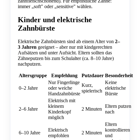
zahnfleischschonend). Für empfindliche Zähne:
immer „soft" oder „sensitive" wählen.
Kinder und elektrische
Zahnbürste
Elektrische Zahnbürsten sind ab einem Alter von
2–
3 Jahren
geeignet – aber nur mit kindgerechten
Aufsätzen und unter Aufsicht. Eltern sollten das
Zähneputzen bis zum Schulalter (ca. 8–10 Jahre)
nachputzen.
Altersgruppe
Empfehlung
Putzdauer
Besonderheit
Nur Fingerlinge
Keine
Kurz,
0–2 Jahre
oder weiche
elektrische
spielerisch
Handzahnbürste
Bürste
Elektrisch mit
kleinem
Eltern putzen
2–6 Jahre
2 Minuten
Kinderkopf
nach
möglich
Eltern
Elektrisch
kontrollieren
6–10 Jahre
2 Minuten
empfohlen
und