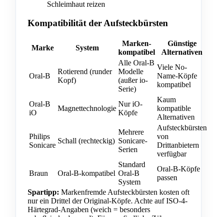
Schleimhaut reizen
Kompatibilität der Aufsteckbürsten
Marken-
Günstige
Marke
System
kompatibel
Alternativen
Alle Oral-B
Viele No-
Rotierend (runder
Modelle
Oral-B
Name-Köpfe
Kopf)
(außer io-
kompatibel
Serie)
Kaum
Oral-B
Nur iO-
Magnettechnologie
kompatible
iO
Köpfe
Alternativen
Aufsteckbürsten
Mehrere
Philips
von
Schall (rechteckig)
Sonicare-
Sonicare
Drittanbietern
Serien
verfügbar
Standard
Oral-B-Köpfe
Braun
Oral-B-kompatibel
Oral-B
passen
System
Spartipp:
Markenfremde Aufsteckbürsten kosten oft
nur ein Drittel der Original-Köpfe. Achte auf ISO-4-
Härtegrad-Angaben (weich = besonders