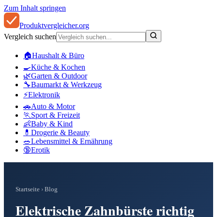
Zum Inhalt springen
Produkt
vergleicher
.org
Vergleich suchen
🏠
Haushalt & Büro
🍳
Küche & Kochen
🌿
Garten & Outdoor
🔧
Baumarkt & Werkzeug
⚡
Elektronik
🚗
Auto & Motor
🏃
Sport & Freizeit
👶
Baby & Kind
💊
Drogerie & Beauty
🥗
Lebensmittel & Ernährung
🔞
Erotik
Startseite
›
Blog
Elektrische Zahnbürste richtig