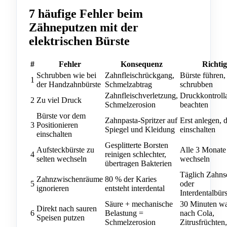
7 häufige Fehler beim
Zähneputzen mit der
elektrischen Bürste
#
Fehler
Konsequenz
Richtig
Schrubben wie bei
Zahnfleischrückgang,
Bürste führen,
1
der Handzahnbürste
Schmelzabtrag
schrubben
Zahnfleischverletzung,
Druckkontroll
2
Zu viel Druck
Schmelzerosion
beachten
Bürste vor dem
Zahnpasta-Spritzer auf
Erst anlegen, 
3
Positionieren
Spiegel und Kleidung
einschalten
einschalten
Gesplitterte Borsten
Aufsteckbürste zu
Alle 3 Monate
4
reinigen schlechter,
selten wechseln
wechseln
übertragen Bakterien
Täglich Zahns
Zahnzwischenräume
80 % der Karies
5
oder
ignorieren
entsteht interdental
Interdentalbür
Säure + mechanische
30 Minuten wa
Direkt nach sauren
6
Belastung =
nach Cola,
Speisen putzen
Schmelzerosion
Zitrusfrüchten