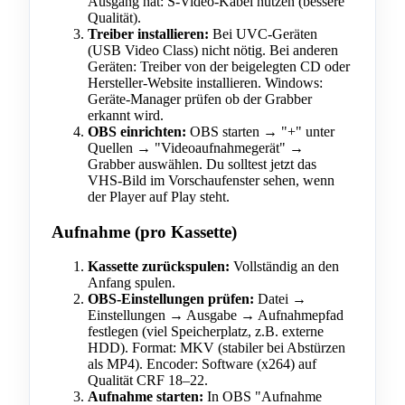
Ausgang hat: S-Video-Kabel nutzen (bessere
Qualität).
Treiber installieren:
Bei UVC-Geräten
(USB Video Class) nicht nötig. Bei anderen
Geräten: Treiber von der beigelegten CD oder
Hersteller-Website installieren. Windows:
Geräte-Manager prüfen ob der Grabber
erkannt wird.
OBS einrichten:
OBS starten → "+" unter
Quellen → "Videoaufnahmegerät" →
Grabber auswählen. Du solltest jetzt das
VHS-Bild im Vorschaufenster sehen, wenn
der Player auf Play steht.
Aufnahme (pro Kassette)
Kassette zurückspulen:
Vollständig an den
Anfang spulen.
OBS-Einstellungen prüfen:
Datei →
Einstellungen → Ausgabe → Aufnahmepfad
festlegen (viel Speicherplatz, z.B. externe
HDD). Format: MKV (stabiler bei Abstürzen
als MP4). Encoder: Software (x264) auf
Qualität CRF 18–22.
Aufnahme starten:
In OBS "Aufnahme