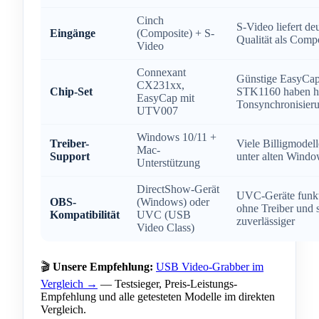
Cinch
S-Video liefert de
Eingänge
(Composite) + S-
Qualität als Comp
Video
Connexant
Günstige EasyCap
CX231xx,
Chip-Set
STK1160 haben h
EasyCap mit
Tonsynchronisier
UTV007
Windows 10/11 +
Treiber-
Viele Billigmodell
Mac-
Support
unter alten Wind
Unterstützung
DirectShow-Gerät
UVC-Geräte funkt
OBS-
(Windows) oder
ohne Treiber und 
Kompatibilität
UVC (USB
zuverlässiger
Video Class)
🎬
Unsere Empfehlung:
USB Video-Grabber im
Vergleich →
— Testsieger, Preis-Leistungs-
Empfehlung und alle getesteten Modelle im direkten
Vergleich.