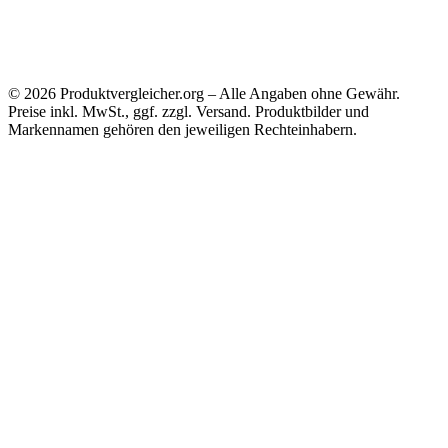
als eigene WebP-Dateien ausgeliefert, sondern als externe Bild-URLs eingebunden.
Eigene redaktionelle Bilder können später separat optimiert und lokal als WebP
gespeichert werden.
©
2026
Produktvergleicher.org – Alle Angaben ohne Gewähr.
Preise inkl. MwSt., ggf. zzgl. Versand. Produktbilder und
Markennamen gehören den jeweiligen Rechteinhabern.