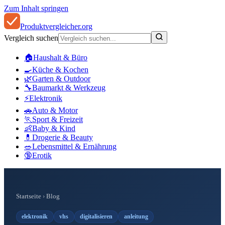
Zum Inhalt springen
Produkt
vergleicher
.org
Vergleich suchen
🏠
Haushalt & Büro
🍳
Küche & Kochen
🌿
Garten & Outdoor
🔧
Baumarkt & Werkzeug
⚡
Elektronik
🚗
Auto & Motor
🏃
Sport & Freizeit
👶
Baby & Kind
💊
Drogerie & Beauty
🥗
Lebensmittel & Ernährung
🔞
Erotik
Startseite
›
Blog
elektronik
vhs
digitalisieren
anleitung