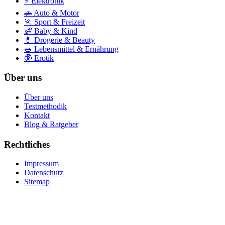
⚡
Elektronik
🚗
Auto & Motor
🏃
Sport & Freizeit
👶
Baby & Kind
💊
Drogerie & Beauty
🥗
Lebensmittel & Ernährung
🔞
Erotik
Über uns
Über uns
Testmethodik
Kontakt
Blog & Ratgeber
Rechtliches
Impressum
Datenschutz
Sitemap
Transparenzhinweis:
Amazon-Produktbilder werden nicht lokal gespeichert oder