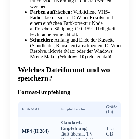
Filter. Macht Körnung in dunklen Szenen
weicher.
Farben auffrischen:
Verblichene VHS-
Farben lassen sich in DaVinci Resolve mit
einem einfachen Farbkorrektur-Node
auffrischen. Sättigung +10–15%, Helligkeit
leicht anheben reicht oft.
Schneiden:
Anfang und Ende der Kassette
(Standbilder, Rauschen) abschneiden. DaVinci
Resolve, iMovie (Mac) oder der Windows
Movie Maker (Windows 10) reichen dafür.
Welches Dateiformat und wo
speichern?
Format-Empfehlung
Größe
FORMAT
Empfohlen für
(1h)
Standard-
Empfehlung
—
1–3
MP4 (H.264)
läuft überall, TV,
GB