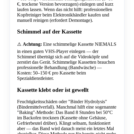
€, trockene Version bevorzugen) einlegen und kurz
laufen lassen. Wenn das nicht hilft: professionellen
Kopfreiniger beim Elektronikhändler kaufen und
manuell reinigen (erfordert Demontage).
Schimmel auf der Kassette
⚠️
Achtung:
Eine schimmelige Kassette NIEMALS
in einen guten VHS-Player einlegen — der
Schimmel überträgt sich auf die Videoköpfe und
zerstört das Gerät. Schimmelige Kassetten brauchen
professionelle Behandlung (Bandwäsche) —
Kosten: 50–150 € pro Kassette beim
Spezialdienstleister.
Kassette klebt oder ist gewellt
Feuchtigkeitsschäden oder "Binder Hydrolysis"
(Bindemittelverfall). Manchmal hilft eine sogenannte
"Baking"-Methode: Das Band 8 Stunden bei 50°C
im Backofen trocknen (Kassette ohne Gehäuse,
Gefrierbeutel drüber). Klingt seltsam, funktioniert
aber — das Band wird danach meist ein letztes Mal
abspielbar. Diese Methode nur für bereits nicht mehr