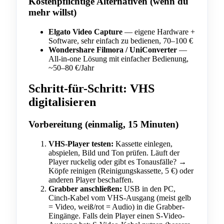
Kostenpflichtige Alternativen (wenn du
mehr willst)
Elgato Video Capture
— eigene Hardware +
Software, sehr einfach zu bedienen, 70–100 €
Wondershare Filmora / UniConverter
—
All-in-one Lösung mit einfacher Bedienung,
~50–80 €/Jahr
Schritt-für-Schritt: VHS
digitalisieren
Vorbereitung (einmalig, 15 Minuten)
VHS-Player testen:
Kassette einlegen,
abspielen, Bild und Ton prüfen. Läuft der
Player ruckelig oder gibt es Tonausfälle? →
Köpfe reinigen (Reinigungskassette, 5 €) oder
anderen Player beschaffen.
Grabber anschließen:
USB in den PC,
Cinch-Kabel vom VHS-Ausgang (meist gelb
= Video, weiß/rot = Audio) in die Grabber-
Eingänge. Falls dein Player einen S-Video-