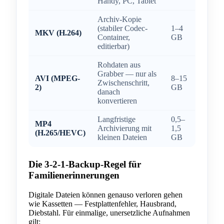
Handy, PC, Tablet
Archiv-Kopie
(stabiler Codec-
1–4
MKV (H.264)
Container,
GB
editierbar)
Rohdaten aus
Grabber — nur als
AVI (MPEG-
8–15
Zwischenschritt,
2)
GB
danach
konvertieren
Langfristige
0,5–
MP4
Archivierung mit
1,5
(H.265/HEVC)
kleinen Dateien
GB
Die 3-2-1-Backup-Regel für
Familienerinnerungen
Digitale Dateien können genauso verloren gehen
wie Kassetten — Festplattenfehler, Hausbrand,
Diebstahl. Für einmalige, unersetzliche Aufnahmen
gilt: