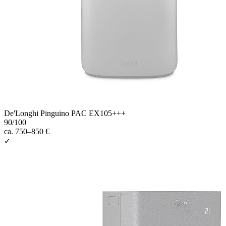
De'Longhi Pinguino PAC EX105+++
90
/100
ca. 750–850 €
✓