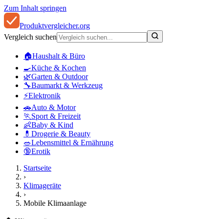
Zum Inhalt springen
Produkt
vergleicher
.org
Vergleich suchen
🏠
Haushalt & Büro
🍳
Küche & Kochen
🌿
Garten & Outdoor
🔧
Baumarkt & Werkzeug
⚡
Elektronik
🚗
Auto & Motor
🏃
Sport & Freizeit
👶
Baby & Kind
💊
Drogerie & Beauty
🥗
Lebensmittel & Ernährung
🔞
Erotik
Startseite
›
Klimageräte
›
Mobile Klimaanlage