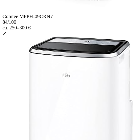
Comfee MPPH-09CRN7
84
/100
ca. 250–300 €
✓