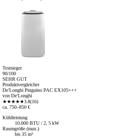
Testsieger
90
/100
SEHR GUT
Produktvergleicher
De'Longhi Pinguino PAC EX105+++
von
De'Longhi
★
★
★
★
★
3.8
(
16
)
ca. 750–850 €
Kühlleistung
10.000 BTU / 2, 5 kW
Raumgröße (max.)
bis 35 m²