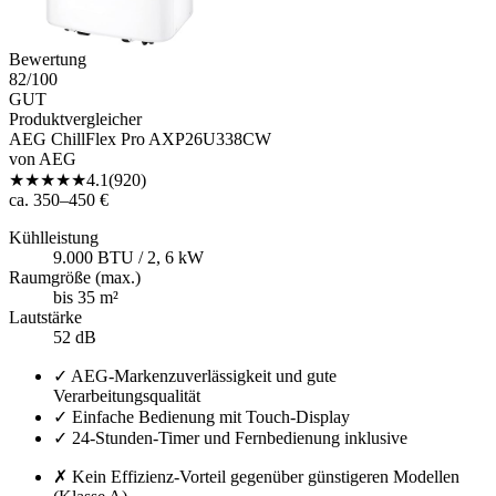
Bewertung
82
/100
GUT
Produktvergleicher
AEG ChillFlex Pro AXP26U338CW
von
AEG
★
★
★
★
★
4.1
(
920
)
ca. 350–450 €
Kühlleistung
9.000 BTU / 2, 6 kW
Raumgröße (max.)
bis 35 m²
Lautstärke
52 dB
✓
AEG-Markenzuverlässigkeit und gute
Verarbeitungsqualität
✓
Einfache Bedienung mit Touch-Display
✓
24-Stunden-Timer und Fernbedienung inklusive
✗
Kein Effizienz-Vorteil gegenüber günstigeren Modellen