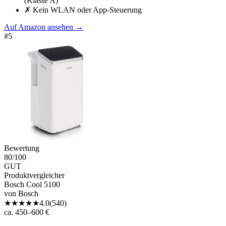
(Klasse A)
✗
Kein WLAN oder App-Steuerung
Auf Amazon ansehen
→
#
5
Bewertung
80
/100
GUT
Produktvergleicher
Bosch Cool 5100
von
Bosch
★
★
★
★
★
4.0
(
540
)
ca. 450–600 €