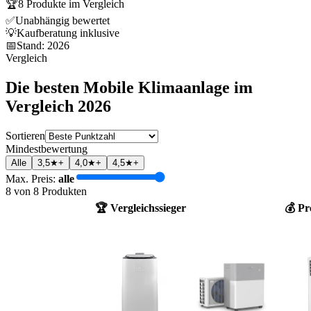
🏆
8
Produkte im Vergleich
✅
Unabhängig bewertet
💡
Kaufberatung inklusive
📅
Stand:
2026
Vergleich
Die besten
Mobile Klimaanlage
im
Vergleich
2026
Sortieren
Mindestbewertung
Alle
3,5★+
4,0★+
4,5★+
Max. Preis:
alle
8
von
8
Produkten
🏆 Vergleichssieger
💰 Pr