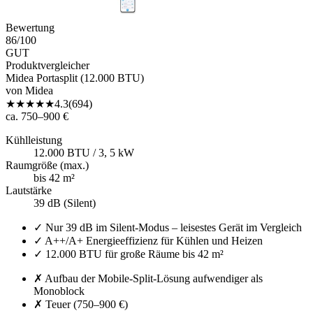
Bewertung
86
/100
GUT
Produktvergleicher
Midea Portasplit (12.000 BTU)
von
Midea
★
★
★
★
★
4.3
(
694
)
ca. 750–900 €
Kühlleistung
12.000 BTU / 3, 5 kW
Raumgröße (max.)
bis 42 m²
Lautstärke
39 dB (Silent)
✓
Nur 39 dB im Silent-Modus – leisestes Gerät im Vergleich
✓
A++/A+ Energieeffizienz für Kühlen und Heizen
✓
12.000 BTU für große Räume bis 42 m²
✗
Aufbau der Mobile-Split-Lösung aufwendiger als
Monoblock
✗
Teuer (750–900 €)