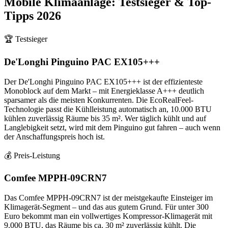
Mobile Klimaanlage
: Testsieger & Top-
Tipps
2026
🏆 Testsieger
De'Longhi Pinguino PAC EX105+++
Der De'Longhi Pinguino PAC EX105+++ ist der effizienteste
Monoblock auf dem Markt – mit Energieklasse A+++ deutlich
sparsamer als die meisten Konkurrenten. Die EcoRealFeel-
Technologie passt die Kühlleistung automatisch an, 10.000 BTU
kühlen zuverlässig Räume bis 35 m². Wer täglich kühlt und auf
Langlebigkeit setzt, wird mit dem Pinguino gut fahren – auch wenn
der Anschaffungspreis hoch ist.
💰 Preis-Leistung
Comfee MPPH-09CRN7
Das Comfee MPPH-09CRN7 ist der meistgekaufte Einsteiger im
Klimagerät-Segment – und das aus gutem Grund. Für unter 300
Euro bekommt man ein vollwertiges Kompressor-Klimagerät mit
9.000 BTU, das Räume bis ca. 30 m² zuverlässig kühlt. Die