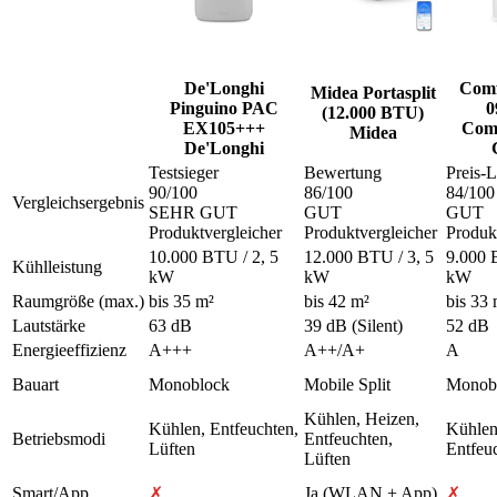
De'Longhi
Com
Midea Portasplit
Pinguino PAC
0
(12.000 BTU)
EX105+++
Comf
Midea
De'Longhi
Testsieger
Bewertung
Preis-L
90
/100
86
/100
84
/100
Vergleichsergebnis
SEHR GUT
GUT
GUT
Produktvergleicher
Produktvergleicher
Produk
10.000 BTU / 2, 5
12.000 BTU / 3, 5
9.000 
Kühlleistung
kW
kW
kW
Raumgröße (max.)
bis 35 m²
bis 42 m²
bis 33 
Lautstärke
63 dB
39 dB (Silent)
52 dB
Energieeffizienz
A+++
A++/A+
A
Bauart
Monoblock
Mobile Split
Monob
Kühlen, Heizen,
Kühlen, Entfeuchten,
Kühlen
Betriebsmodi
Entfeuchten,
Lüften
Entfeu
Lüften
Smart/App
✗
Ja (WLAN + App)
✗