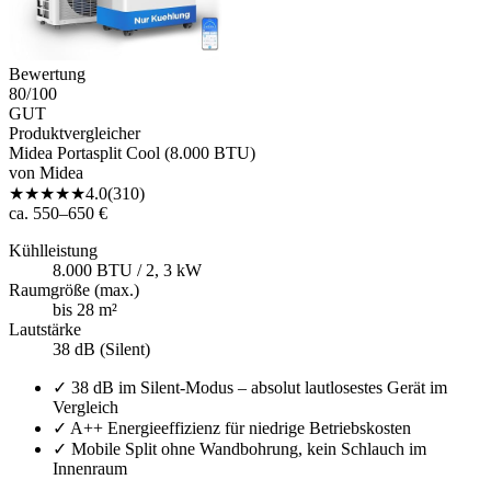
Bewertung
80
/100
GUT
Produktvergleicher
Midea Portasplit Cool (8.000 BTU)
von
Midea
★
★
★
★
★
4.0
(
310
)
ca. 550–650 €
Kühlleistung
8.000 BTU / 2, 3 kW
Raumgröße (max.)
bis 28 m²
Lautstärke
38 dB (Silent)
✓
38 dB im Silent-Modus – absolut lautlosestes Gerät im
Vergleich
✓
A++ Energieeffizienz für niedrige Betriebskosten
✓
Mobile Split ohne Wandbohrung, kein Schlauch im
Innenraum