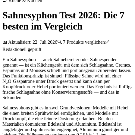
🍳
Küche & Kochen
Sahnesyphon Test 2026: Die 7
besten im Vergleich
📅 Aktualisiert:
22. Juli 2026
🔍
7
Produkte verglichen
✅
Redaktionell geprüft
Ein Sahnesyphon — auch Sahnebereiter oder Sahnespender
genannt — ist ein Küchengerät, mit dem sich Schlagsahne, Cremes,
Espumas und Mousses schnell und portionsgenau zubereiten lassen.
Das Funktionsprinzip ist simpel: Flüssige Sahne wird mit einer
N₂O-Gaspatrone unter Druck gesetzt und kann dann per
Knopfdruck oder Hebel portioniert werden. Das Ergebnis ist fluffig-
frische Schlagsahne ohne Konservierungsstoffe — und das in
Sekunden.
Sahnesyphons gibt es in zwei Grundversionen: Modelle mit Hebel,
die einen breiten Sprühwinkel ermöglichen, und Modelle mit
Druckknopf, die eine feinere Dosierung erlauben. Bei den
Materialien dominieren Edelstahl und Aluminium. Edelstahl ist
langlebiger und spülmaschinengeeignet, Aluminium günstiger und
leichter. Die Füllmengen variieren von 0,25 bis 1 Liter.