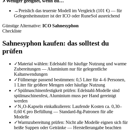
✗
Weniger geeignet, wenn du…
→
Preislich das teuerste Modell im Vergleich (101 €) — für
Gelegenheitsnutzer ist der ICO oder RuneSol ausreichend
Günstige Alternative:
ICO Sahnesyphon
Checkliste
Sahnesyphon
kaufen: das solltest du
prüfen
✓
Material wählen: Edelstahl für häufige Nutzung und warme
Zubereitungen — Aluminium nur für gelegentliche
Kaltanwendungen
✓
Füllmenge passend bestimmen: 0,5 Liter für 4–6 Personen,
1 Liter für größere Mengen oder häufige Nutzung
✓
Spülmaschinenfestigkeit prüfen: Edelstahl-Modelle sind
spülmaschinenfest, Aluminium muss per Hand gereinigt
werden
✓
N₂O-Kapseln einkalkulieren: Laufende Kosten ca. 0,30–
0,60 € pro Befüllung — Standard-8g-Patronen für alle
Modelle
✓
Warmzubereitung prüfen: Nicht alle Modelle eignen sich für
heiße Suppen oder Getränke — Herstellerangabe beachten