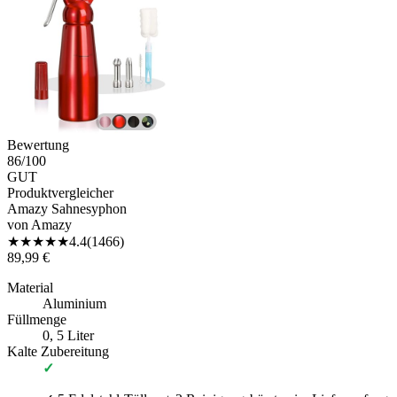
Bewertung
86
/100
GUT
Produktvergleicher
Amazy Sahnesyphon
von
Amazy
★
★
★
★
★
4.4
(
1466
)
89,99 €
Material
Aluminium
Füllmenge
0, 5 Liter
Kalte Zubereitung
✓