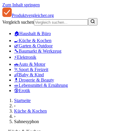
Zum Inhalt springen
Produkt
vergleicher
.org
Vergleich suchen
🏠
Haushalt & Büro
🍳
Küche & Kochen
🌿
Garten & Outdoor
🔧
Baumarkt & Werkzeug
⚡
Elektronik
🚗
Auto & Motor
🏃
Sport & Freizeit
👶
Baby & Kind
💊
Drogerie & Beauty
🥗
Lebensmittel & Ernährung
🔞
Erotik
Startseite
›
Küche & Kochen
›
Sahnesyphon