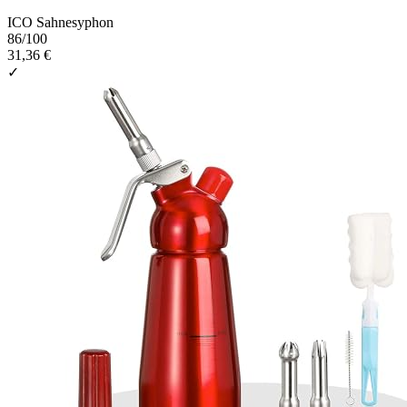
ICO Sahnesyphon
86
/100
31,36 €
✓