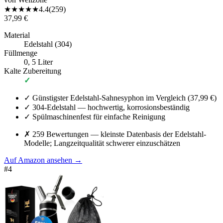
★
★
★
★
★
4.4
(
259
)
37,99 €
Material
Edelstahl (304)
Füllmenge
0, 5 Liter
Kalte Zubereitung
✓
✓
Günstigster Edelstahl-Sahnesyphon im Vergleich (37,99 €)
✓
304-Edelstahl — hochwertig, korrosionsbeständig
✓
Spülmaschinenfest für einfache Reinigung
✗
259 Bewertungen — kleinste Datenbasis der Edelstahl-
Modelle; Langzeitqualität schwerer einzuschätzen
Auf Amazon ansehen
→
#
4