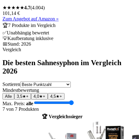
★
★
★
★
★
4.7
(
4.004
)
101,14 €
Zum Angebot auf Amazon »
🏆
7
Produkte im Vergleich
✅
Unabhängig bewertet
💡
Kaufberatung inklusive
📅
Stand:
2026
Vergleich
Die besten
Sahnesyphon
im Vergleich
2026
Sortieren
Mindestbewertung
Alle
3,5★+
4,0★+
4,5★+
Max. Preis:
alle
7
von
7
Produkten
🏆 Vergleichssieger