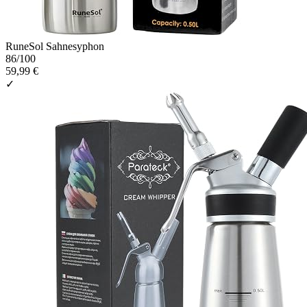
RuneSol Sahnesyphon
86
/100
59,99 €
✓