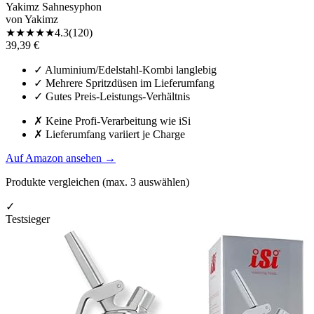
Yakimz Sahnesyphon
von
Yakimz
★
★
★
★
★
4.3
(
120
)
39,39 €
✓
Aluminium/Edelstahl-Kombi langlebig
✓
Mehrere Spritzdüsen im Lieferumfang
✓
Gutes Preis-Leistungs-Verhältnis
✗
Keine Profi-Verarbeitung wie iSi
✗
Lieferumfang variiert je Charge
Auf Amazon ansehen
→
Produkte vergleichen (max.
3
auswählen)
✓
Testsieger