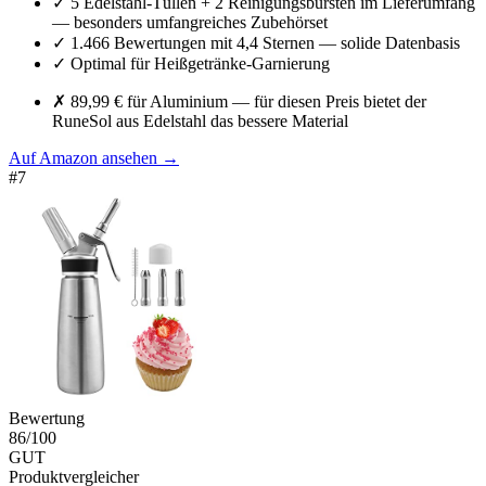
✓
5 Edelstahl-Tüllen + 2 Reinigungsbürsten im Lieferumfang
— besonders umfangreiches Zubehörset
✓
1.466 Bewertungen mit 4,4 Sternen — solide Datenbasis
✓
Optimal für Heißgetränke-Garnierung
✗
89,99 € für Aluminium — für diesen Preis bietet der
RuneSol aus Edelstahl das bessere Material
Auf Amazon ansehen
→
#
7
Bewertung
86
/100
GUT
Produktvergleicher