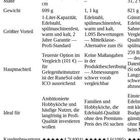
Maße
–
31, 2 
cm
Gewicht
699 g
1, 1 kg
821 g
1-Liter-Kapazität,
Edelstahl,
Günsti
Edelstahl,
spülmaschinenfest,
Edelst
spülmaschinenfest,
warm und kalt,
Sahne
Größter Vorteil
warm und kalt, 2
1.095 Bewertungen
Vergl
Jahre Garantie —
— Mittelklasse-
Qualit
Profi-Standard
Alternative zum iSi
spülm
259 B
Teuerste Option im
Keine Maßangaben
— deut
Vergleich (101 €) —
in der
Datenb
für
Produktbeschreibung
Hauptnachteil
iSi od
Gelegenheitsnutzer
— Abmessungen
Langze
ist der RuneSol oder
schwer vorab
schwe
ICO ausreichend
vergleichbar
abzus
Einste
Ambitionierte
Familien und
Edelst
Hobbyköche und
Hobbyköche, die
mit kl
häufige Nutzer, die
Ideal für
Edelstahl-Qualität
Budg
langfristig in Profi-
ohne den Premium-
günsti
Qualität investieren
Preis des iSi suchen
ohne 
wollen
beim 
Kundenbewertung
★
★
★
★
★
4.7
(
4004
)
★
★
★
★
★
4.6
(
1095
)
★
★