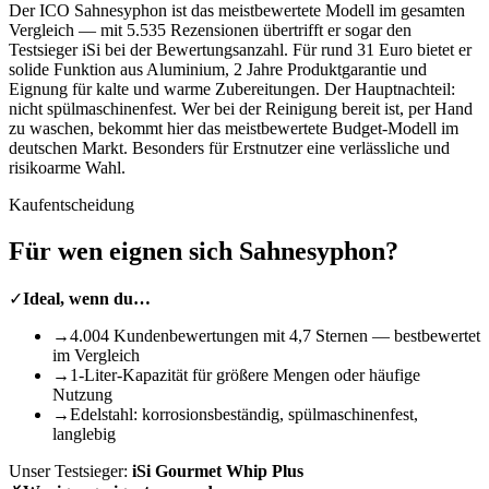
Der ICO Sahnesyphon ist das meistbewertete Modell im gesamten
Vergleich — mit 5.535 Rezensionen übertrifft er sogar den
Testsieger iSi bei der Bewertungsanzahl. Für rund 31 Euro bietet er
solide Funktion aus Aluminium, 2 Jahre Produktgarantie und
Eignung für kalte und warme Zubereitungen. Der Hauptnachteil:
nicht spülmaschinenfest. Wer bei der Reinigung bereit ist, per Hand
zu waschen, bekommt hier das meistbewertete Budget-Modell im
deutschen Markt. Besonders für Erstnutzer eine verlässliche und
risikoarme Wahl.
Kaufentscheidung
Für wen eignen sich
Sahnesyphon
?
✓
Ideal, wenn du…
→
4.004 Kundenbewertungen mit 4,7 Sternen — bestbewertet
im Vergleich
→
1-Liter-Kapazität für größere Mengen oder häufige
Nutzung
→
Edelstahl: korrosionsbeständig, spülmaschinenfest,
langlebig
Unser Testsieger:
iSi Gourmet Whip Plus