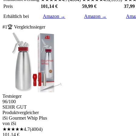
Preis
101,14 €
59,99 €
37,99
Erhältlich bei
Amazon →
Amazon →
Ama
#
1
🏆 Vergleichssieger
Testsieger
96
/100
SEHR GUT
Produktvergleicher
iSi Gourmet Whip Plus
von
iSi
★
★
★
★
★
4.7
(
4004
)
101,14 €