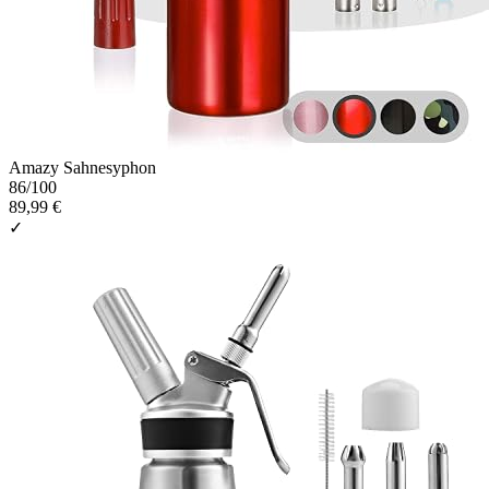
Amazy Sahnesyphon
86
/100
89,99 €
✓