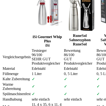
RuneSol
W
iSi Gourmet Whip
Sahnesyphon
Sa
Plus
RuneSol
W
iSi
Testsieger
Bewertung
Bewer
96
/100
86
/100
86
/10
Vergleichsergebnis
SEHR GUT
GUT
GUT
Produktvergleicher
Produktvergleicher
Produk
Material
Edelstahl
Edelstahl
Edelst
Füllmenge
1 Liter
0, 5 Liter
0, 5 L
Kalte Zubereitung
✓
✓
✓
Warme
✓
✓
✓
Zubereitung
Spülmaschinenfest
✓
✓
✓
Handhabung
sehr einfach
sehr einfach
sehr e
11, 4 x 35, 6 x 11, 4