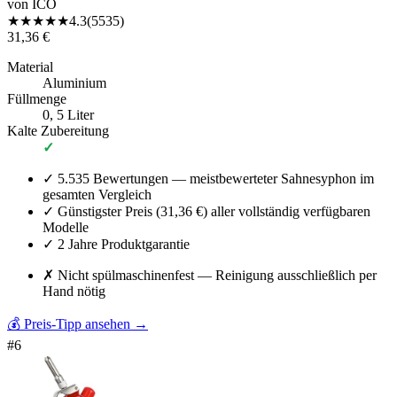
von
ICO
★
★
★
★
★
4.3
(
5535
)
31,36 €
Material
Aluminium
Füllmenge
0, 5 Liter
Kalte Zubereitung
✓
✓
5.535 Bewertungen — meistbewerteter Sahnesyphon im
gesamten Vergleich
✓
Günstigster Preis (31,36 €) aller vollständig verfügbaren
Modelle
✓
2 Jahre Produktgarantie
✗
Nicht spülmaschinenfest — Reinigung ausschließlich per
Hand nötig
💰 Preis-Tipp ansehen
→
#
6