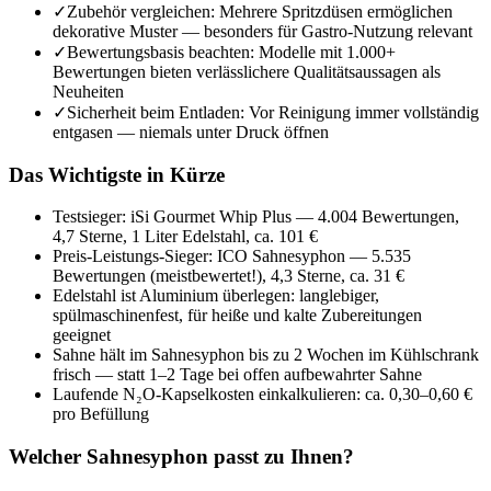
✓
Zubehör vergleichen: Mehrere Spritzdüsen ermöglichen
dekorative Muster — besonders für Gastro-Nutzung relevant
✓
Bewertungsbasis beachten: Modelle mit 1.000+
Bewertungen bieten verlässlichere Qualitätsaussagen als
Neuheiten
✓
Sicherheit beim Entladen: Vor Reinigung immer vollständig
entgasen — niemals unter Druck öffnen
Das Wichtigste in Kürze
Testsieger: iSi Gourmet Whip Plus — 4.004 Bewertungen,
4,7 Sterne, 1 Liter Edelstahl, ca. 101 €
Preis-Leistungs-Sieger: ICO Sahnesyphon — 5.535
Bewertungen (meistbewertet!), 4,3 Sterne, ca. 31 €
Edelstahl ist Aluminium überlegen: langlebiger,
spülmaschinenfest, für heiße und kalte Zubereitungen
geeignet
Sahne hält im Sahnesyphon bis zu 2 Wochen im Kühlschrank
frisch — statt 1–2 Tage bei offen aufbewahrter Sahne
Laufende N₂O-Kapselkosten einkalkulieren: ca. 0,30–0,60 €
pro Befüllung
Welcher Sahnesyphon passt zu Ihnen?