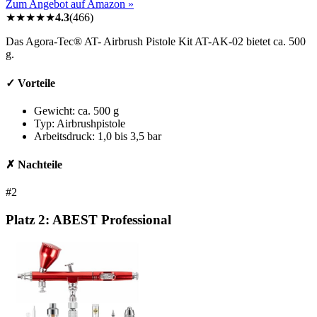
Zum Angebot auf Amazon »
★
★
★
★
★
4.3
(
466
)
Das Agora-Tec® AT- Airbrush Pistole Kit AT-AK-02 bietet ca. 500
g.
✓ Vorteile
Gewicht: ca. 500 g
Typ: Airbrushpistole
Arbeitsdruck: 1,0 bis 3,5 bar
✗ Nachteile
#2
Platz 2:
ABEST Professional