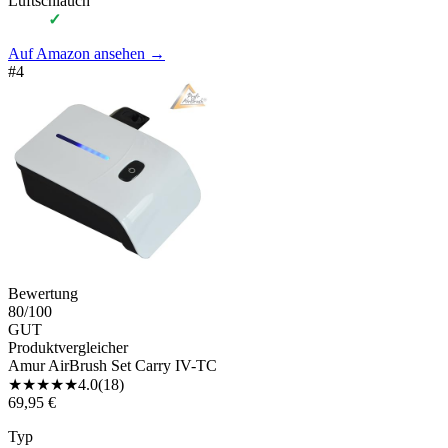
Luftschlauch
✓
Auf Amazon ansehen
→
#
4
Bewertung
80
/100
GUT
Produktvergleicher
Amur AirBrush Set Carry IV-TC
★
★
★
★
★
4.0
(
18
)
69,95 €
Typ