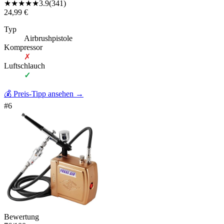
★
★
★
★
★
3.9
(
341
)
24,99 €
Typ
Airbrushpistole
Kompressor
✗
Luftschlauch
✓
💰 Preis-Tipp ansehen
→
#
6
Bewertung