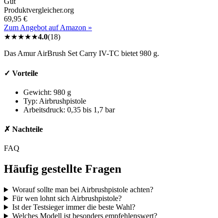
Gut
Produktvergleicher.org
69,95 €
Zum Angebot auf Amazon »
★
★
★
★
★
4.0
(
18
)
Das Amur AirBrush Set Carry IV-TC bietet 980 g.
✓ Vorteile
Gewicht: 980 g
Typ: Airbrushpistole
Arbeitsdruck: 0,35 bis 1,7 bar
✗ Nachteile
FAQ
Häufig gestellte Fragen
Worauf sollte man bei Airbrushpistole achten?
Für wen lohnt sich Airbrushpistole?
Ist der Testsieger immer die beste Wahl?
Welches Modell ist besonders empfehlenswert?