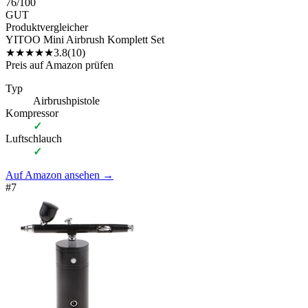
76
/100
GUT
Produktvergleicher
YITOO Mini Airbrush Komplett Set
★
★
★
★
★
3.8
(
10
)
Preis auf Amazon prüfen
Typ
Airbrushpistole
Kompressor
✓
Luftschlauch
✓
Auf Amazon ansehen
→
#
7