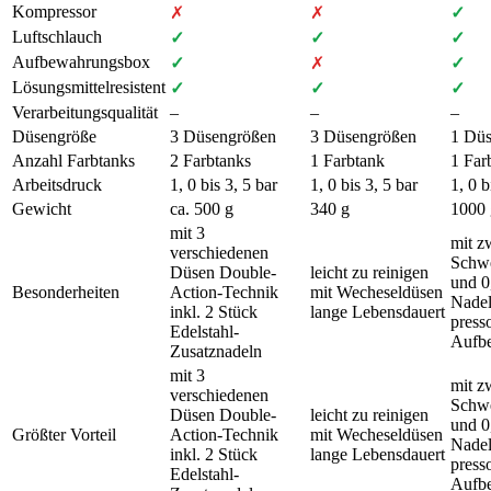
Kompressor
✗
✗
✓
Luftschlauch
✓
✓
✓
Aufbewahrungsbox
✓
✗
✓
Lösungsmittelresistent
✓
✓
✓
Verarbeitungsqualität
–
–
–
Düsengröße
3 Düsen­größen
3 Düsen­größen
1 Düs
Anzahl Farbtanks
2 Farb­tanks
1 Farbtank
1 Far
Arbeitsdruck
1, 0 bis 3, 5 bar
1, 0 bis 3, 5 bar
1, 0 b
Gewicht
ca. 500 g
340 g
1000 
mit 3
mit z
verschiedenen
Schwe
Düsen Double-
leicht zu reinigen
und 0
Besonderheiten
Action-Technik
mit Wecheseldüsen
Nadel
inkl. 2 Stück
lange Lebensdauert
press
Edelstahl-
Aufb
Zusatznadeln
mit 3
mit z
verschiedenen
Schwe
Düsen Double-
leicht zu reinigen
und 0
Größter Vorteil
Action-Technik
mit Wecheseldüsen
Nadel
inkl. 2 Stück
lange Lebensdauert
press
Edelstahl-
Aufb