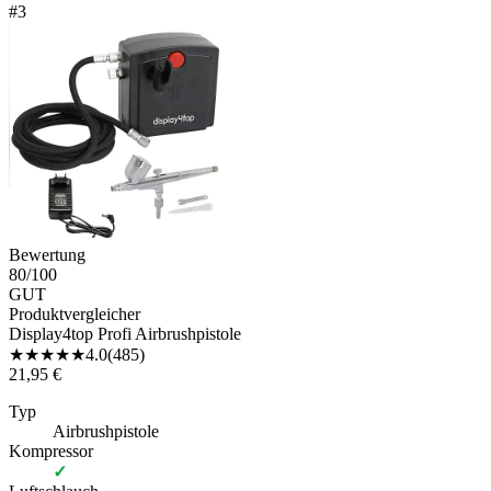
#
3
Bewertung
80
/100
GUT
Produktvergleicher
Display4top Profi Airbrushpistole
★
★
★
★
★
4.0
(
485
)
21,95 €
Typ
Airbrushpistole
Kompressor
✓