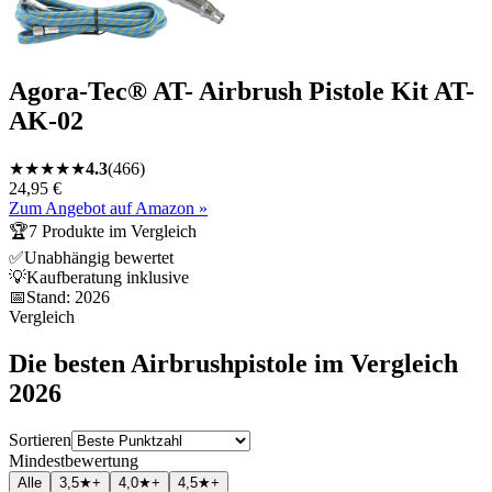
Agora-Tec® AT- Airbrush Pistole Kit AT-
AK-02
★
★
★
★
★
4.3
(
466
)
24,95 €
Zum Angebot auf Amazon »
🏆
7
Produkte im Vergleich
✅
Unabhängig bewertet
💡
Kaufberatung inklusive
📅
Stand:
2026
Vergleich
Die besten
Airbrushpistole
im Vergleich
2026
Sortieren
Mindestbewertung
Alle
3,5★+
4,0★+
4,5★+