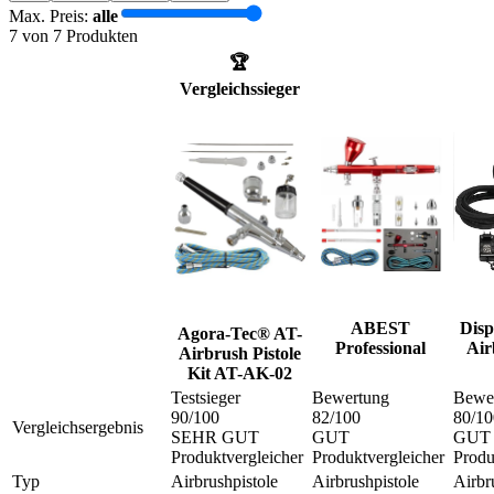
Max. Preis:
alle
7
von
7
Produkten
🏆
Vergleichssieger
ABEST
Disp
Agora-Tec® AT-
Professional
Air
Airbrush Pistole
Kit AT-AK-02
Testsieger
Bewertung
Bewe
90
/100
82
/100
80
/10
Vergleichsergebnis
SEHR GUT
GUT
GUT
Produktvergleicher
Produktvergleicher
Produ
Typ
Airbrushpistole
Airbrushpistole
Airbr