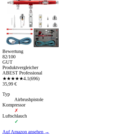
Bewertung
82
/100
GUT
Produktvergleicher
ABEST Professional
★
★
★
★
★
4.1
(
696
)
35,99 €
Typ
Airbrushpistole
Kompressor
✗
Luftschlauch
✓
Auf Amazon ansehen
→