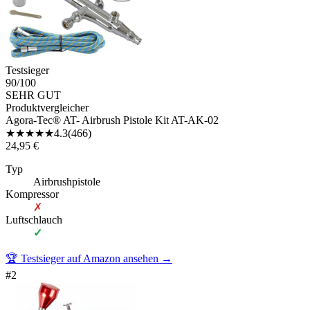
Testsieger
90
/100
SEHR GUT
Produktvergleicher
Agora-Tec® AT- Airbrush Pistole Kit AT-AK-02
★
★
★
★
★
4.3
(
466
)
24,95 €
Typ
Airbrushpistole
Kompressor
✗
Luftschlauch
✓
🏆 Testsieger auf Amazon ansehen
→
#
2