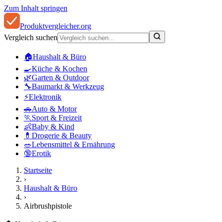
Zum Inhalt springen
Produkt
vergleicher
.org
Vergleich suchen
🏠
Haushalt & Büro
🍳
Küche & Kochen
🌿
Garten & Outdoor
🔧
Baumarkt & Werkzeug
⚡
Elektronik
🚗
Auto & Motor
🏃
Sport & Freizeit
👶
Baby & Kind
💊
Drogerie & Beauty
🥗
Lebensmittel & Ernährung
🔞
Erotik
Startseite
›
Haushalt & Büro
›
Airbrushpistole