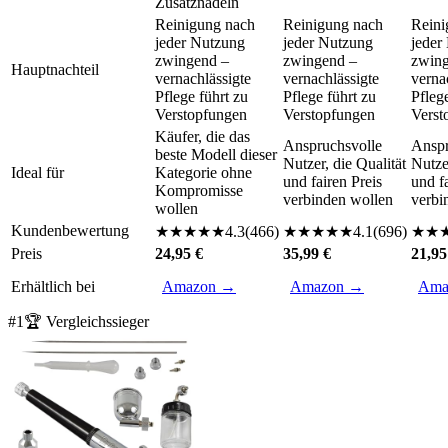
Zusatznadeln
Reinigung nach
Reinigung nach
Reini
jeder Nutzung
jeder Nutzung
jeder
zwingend –
zwingend –
zwing
Hauptnachteil
vernachlässigte
vernachlässigte
verna
Pflege führt zu
Pflege führt zu
Pfleg
Verstopfungen
Verstopfungen
Verst
Käufer, die das
Anspruchsvolle
Anspr
beste Modell dieser
Nutzer, die Qualität
Nutzer
Ideal für
Kategorie ohne
und fairen Preis
und f
Kompromisse
verbinden wollen
verbi
wollen
Kundenbewertung
★
★
★
★
★
4.3
(
466
)
★
★
★
★
★
4.1
(
696
)
★
★
Preis
24,95 €
35,99 €
21,95
Erhältlich bei
Amazon →
Amazon →
Ama
#
1
🏆 Vergleichssieger