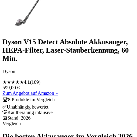
Dyson V15 Detect Absolute Akkusauger,
HEPA-Filter, Laser-Stauberkennung, 60
Min.
Dyson
★
★
★
★
★
4.1
(
109
)
599,00 €
Zum Angebot auf Amazon »
🏆
8
Produkte im Vergleich
✅
Unabhängig bewertet
💡
Kaufberatung inklusive
📅
Stand:
2026
Vergleich
Die besten
Akkusauger
im Vergleich
2026