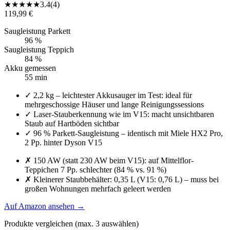
★
★
★
★
★
3.4
(
4
)
119,99 €
Saugleistung Parkett
96 %
Saugleistung Teppich
84 %
Akku gemessen
55 min
✓
2,2 kg – leichtester Akkusauger im Test: ideal für
mehrgeschossige Häuser und lange Reinigungssessions
✓
Laser-Stauberkennung wie im V15: macht unsichtbaren
Staub auf Hartböden sichtbar
✓
96 % Parkett-Saugleistung – identisch mit Miele HX2 Pro,
2 Pp. hinter Dyson V15
✗
150 AW (statt 230 AW beim V15): auf Mittelflor-
Teppichen 7 Pp. schlechter (84 % vs. 91 %)
✗
Kleinerer Staubbehälter: 0,35 L (V15: 0,76 L) – muss bei
großen Wohnungen mehrfach geleert werden
Auf Amazon ansehen
→
Produkte vergleichen (max.
3
auswählen)