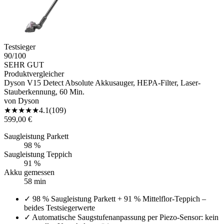
Testsieger
90
/100
SEHR GUT
Produktvergleicher
Dyson V15 Detect Absolute Akkusauger, HEPA-Filter, Laser-
Stauberkennung, 60 Min.
von
Dyson
★
★
★
★
★
4.1
(
109
)
599,00 €
Saugleistung Parkett
98 %
Saugleistung Teppich
91 %
Akku gemessen
58 min
✓
98 % Saugleistung Parkett + 91 % Mittelflor-Teppich –
beides Testsiegerwerte
✓
Automatische Saugstufenanpassung per Piezo-Sensor: kein