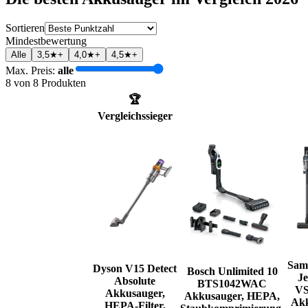
Sortieren
Mindestbewertung
Alle
3,5★+
4,0★+
4,5★+
Max. Preis:
alle
8
von
8
Produkten
🏆
Vergleichssieger
Sam
Dyson V15 Detect
Bosch Unlimited 10
Je
Absolute
BTS1042WAC
VS
Akkusauger,
Akkusauger, HEPA,
Akk
HEPA-Filter,