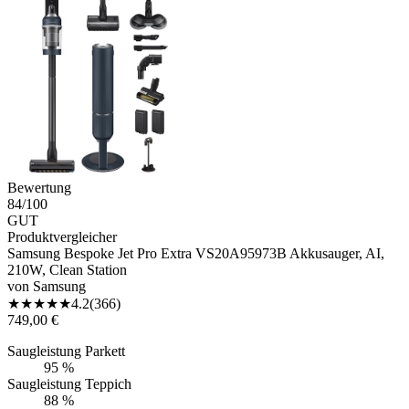
Bewertung
84
/100
GUT
Produktvergleicher
Samsung Bespoke Jet Pro Extra VS20A95973B Akkusauger, AI,
210W, Clean Station
von
Samsung
★
★
★
★
★
4.2
(
366
)
749,00 €
Saugleistung Parkett
95 %
Saugleistung Teppich
88 %