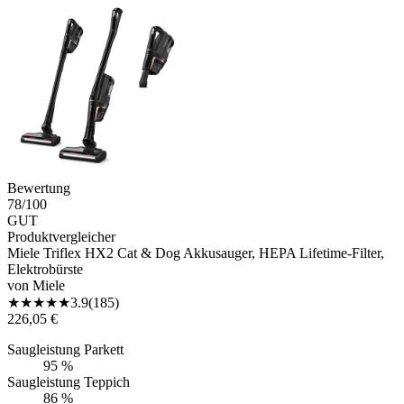
Bewertung
78
/100
GUT
Produktvergleicher
Miele Triflex HX2 Cat & Dog Akkusauger, HEPA Lifetime-Filter,
Elektrobürste
von
Miele
★
★
★
★
★
3.9
(
185
)
226,05 €
Saugleistung Parkett
95 %
Saugleistung Teppich
86 %