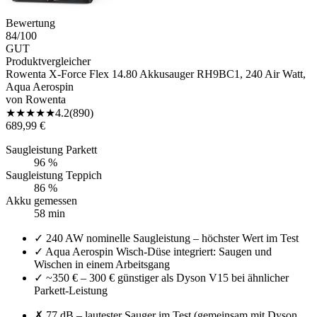
Bewertung
84
/100
GUT
Produktvergleicher
Rowenta X-Force Flex 14.80 Akkusauger RH9BC1, 240 Air Watt,
Aqua Aerospin
von
Rowenta
★
★
★
★
★
4.2
(
890
)
689,99 €
Saugleistung Parkett
96 %
Saugleistung Teppich
86 %
Akku gemessen
58 min
✓
240 AW nominelle Saugleistung – höchster Wert im Test
✓
Aqua Aerospin Wisch-Düse integriert: Saugen und
Wischen in einem Arbeitsgang
✓
~350 € – 300 € günstiger als Dyson V15 bei ähnlicher
Parkett-Leistung
✗
77 dB – lautester Sauger im Test (gemeinsam mit Dyson