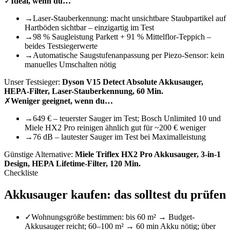
✓
Ideal, wenn du…
→
Laser-Stauberkennung: macht unsichtbare Staubpartikel auf
Hartböden sichtbar – einzigartig im Test
→
98 % Saugleistung Parkett + 91 % Mittelflor-Teppich –
beides Testsiegerwerte
→
Automatische Saugstufenanpassung per Piezo-Sensor: kein
manuelles Umschalten nötig
Unser Testsieger:
Dyson V15 Detect Absolute Akkusauger,
HEPA-Filter, Laser-Stauberkennung, 60 Min.
✗
Weniger geeignet, wenn du…
→
649 € – teuerster Sauger im Test; Bosch Unlimited 10 und
Miele HX2 Pro reinigen ähnlich gut für ~200 € weniger
→
76 dB – lautester Sauger im Test bei Maximalleistung
Günstige Alternative:
Miele Triflex HX2 Pro Akkusauger, 3-in-1
Design, HEPA Lifetime-Filter, 120 Min.
Checkliste
Akkusauger
kaufen: das solltest du prüfen
✓
Wohnungsgröße bestimmen: bis 60 m² → Budget-
Akkusauger reicht; 60–100 m² → 60 min Akku nötig; über