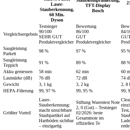
Staubkomprimierung,
2
Laser-
TFT-Display
Stauberkennung,
Bosch
60 Min.
Dyson
Testsieger
Bewertung
Bew
90
/100
86
/100
84
/1
Vergleichsergebnis
SEHR GUT
GUT
GU
Produktvergleicher
Produktvergleicher
Prod
Saugleistung
98 %
97 %
95 
Parkett
Saugleistung
91 %
89 %
88 
Teppich
Akku gemessen
58 min
62 min
60 m
Lautstärke (dB)
76 dB
72 dB
74 
Gewicht
3, 1 kg
3, 2 kg
2, 8
HEPA-Filterung
99, 97 %
99, 95 %
99, 
Laser-
Clea
Stiftung Warentest Note
Stauberkennung:
einz
2, 0 (Gut) – Testsieger
macht unsichtbare
Test,
Größter Vorteil
02/2026: beste
Staubpartikel auf
Stau
Gesamtnote im
Hartböden sichtbar
Lade
offiziellen Te
– einzigartig
entle