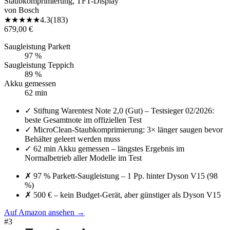
Staubkomprimierung, TFT-Display
von
Bosch
★
★
★
★
★
4.3
(
183
)
679,00 €
Saugleistung Parkett
97 %
Saugleistung Teppich
89 %
Akku gemessen
62 min
✓
Stiftung Warentest Note 2,0 (Gut) – Testsieger 02/2026:
beste Gesamtnote im offiziellen Test
✓
MicroClean-Staubkomprimierung: 3× länger saugen bevor
Behälter geleert werden muss
✓
62 min Akku gemessen – längstes Ergebnis im
Normalbetrieb aller Modelle im Test
✗
97 % Parkett-Saugleistung – 1 Pp. hinter Dyson V15 (98
%)
✗
500 € – kein Budget-Gerät, aber günstiger als Dyson V15
Auf Amazon ansehen
→
#
3