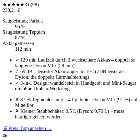
★
★
★
★
★
3.6
(
98
)
238,21 €
Saugleistung Parkett
96 %
Saugleistung Teppich
87 %
Akku gemessen
112 min
✓
120 min Laufzeit durch 2 wechselbare Akkus – doppelt so
lang wie Dyson V15 (58 min)
✓
69 dB – leisester Akkusauger im Test (7 dB leiser als
Dyson, die doppelte Lärmhalbierung)
✓
3-in-1 Design: wandelt sich in Handgerät und Mini-Sauger
um ohne Umbau-Werkzeug
✗
87 % Teppichleistung – 4 Pp. hinter Dyson V15 (91 %) auf
Mittelflor
✗
Kleiner Staubbehälter: 0,5 L (Dyson: 0,76 L) – muss
häufiger geleert werden
💰 Preis-Tipp ansehen
→
#
6