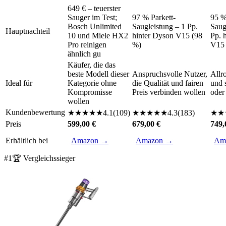
649 € – teuerster
Sauger im Test;
97 % Parkett-
95 %
Bosch Unlimited
Saugleistung – 1 Pp.
Saug
Hauptnachteil
10 und Miele HX2
hinter Dyson V15 (98
Pp. 
Pro reinigen
%)
V15 
ähnlich gu
Käufer, die das
beste Modell dieser
Anspruchsvolle Nutzer,
Allr
Ideal für
Kategorie ohne
die Qualität und fairen
und 
Kompromisse
Preis verbinden wollen
oder
wollen
Kundenbewertung
★
★
★
★
★
4.1
(
109
)
★
★
★
★
★
4.3
(
183
)
★
★
Preis
599,00 €
679,00 €
749,
Erhältlich bei
Amazon →
Amazon →
Am
#
1
🏆 Vergleichssieger