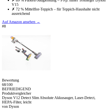
✗
89 % Parkett-Saugleistung – 9 Pp. hinter Testsieger Dyson
V15
✗
72 % Mittelflor-Teppich – für Teppich-Haushalte nicht
ausreichend
Auf Amazon ansehen
→
#
8
Bewertung
68
/100
BEFRIEDIGEND
Produktvergleicher
Dyson V12 Detect Slim Absolute Akkusauger, Laser-Detect,
HEPA-Filter, leicht
von
Dyson