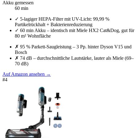
Akku gemessen
60 min
✓
5-lagiger HEPA-Filter mit UV-Licht: 99,99 %
Partikelrückhalt + Bakterienreduzierung
✓
60 min Akku – identisch mit Miele HX2 Cat&Dog, gut für
80 m² Wohnfläche
✗
95 % Parkett-Saugleistung – 3 Pp. hinter Dyson V15 und
Bosch
✗
74 dB – durchschnittliche Lautstärke, lauter als Miele (69–
70 dB)
Auf Amazon ansehen
→
#
4