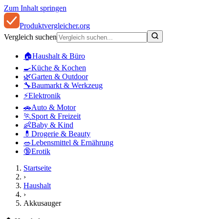
Zum Inhalt springen
Produkt
vergleicher
.org
Vergleich suchen
🏠
Haushalt & Büro
🍳
Küche & Kochen
🌿
Garten & Outdoor
🔧
Baumarkt & Werkzeug
⚡
Elektronik
🚗
Auto & Motor
🏃
Sport & Freizeit
👶
Baby & Kind
💊
Drogerie & Beauty
🥗
Lebensmittel & Ernährung
🔞
Erotik
Startseite
›
Haushalt
›
Akkusauger