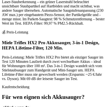
Laser-Stauberkennung – ein grüner Laserstrahl beleuchtet
unsichtbare Staubpartikel auf Hartböden und macht sichtbar, was
andere Sauger übersehen. Automatische Saugstufenanpassung (230
AW max.) per eingebautem Piezo-Sensor, der Partikelgröße und -
menge misst. Im Parkett-Saugtest: 98 % Schmutzentfernung – bester
Wert im Test. HEPA-Filter: 99,97 % PM2.5-Rückhalt.
💰 Preis-Leistung
Miele Triflex HX2 Pro Akkusauger, 3-in-1 Design,
HEPA Lifetime-Filter, 120 Min.
Preis-Leistung: Miele Triflex HX2 Pro bietet als einziger Sauger im
Test 120 Minuten Laufzeit durch zwei wechselbare Akkus – ideal
für Wohnungen über 100 m². Das 3-in-1 Design wandelt sich vom
Stielstaubsauger zum Handgerät und Mini-Sauger um. HEPA
Lifetime-Filter muss nie gewechselt werden (Ersparnis: ~25 €/Jahr
vs. Dyson). Mit 69 dB der leiseste Sauger im Test.
Kaufentscheidung
Für wen eignen sich
Akkusauger
?