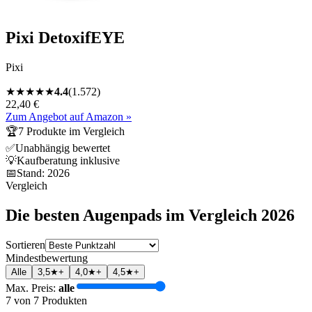
Pixi DetoxifEYE
Pixi
★
★
★
★
★
4.4
(
1.572
)
22,40 €
Zum Angebot auf Amazon »
🏆
7
Produkte im Vergleich
✅
Unabhängig bewertet
💡
Kaufberatung inklusive
📅
Stand:
2026
Vergleich
Die besten
Augenpads
im Vergleich
2026
Sortieren
Mindestbewertung
Alle
3,5★+
4,0★+
4,5★+
Max. Preis:
alle
7
von
7
Produkten