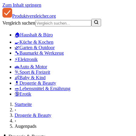
Zum Inhalt springen
Produkt
vergleicher
.org
Vergleich suchen
🏠
Haushalt & Büro
🍳
Küche & Kochen
🌿
Garten & Outdoor
🔧
Baumarkt & Werkzeug
⚡
Elektronik
🚗
Auto & Motor
🏃
Sport & Freizeit
👶
Baby & Kind
💊
Drogerie & Beauty
🥗
Lebensmittel & Ernährung
🔞
Erotik
Startseite
›
Drogerie & Beauty
›
Augenpads