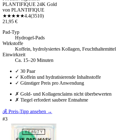
PLANTIFIQUE 24K Gold
von
PLANTIFIQUE
★
★
★
★
★
4.4
(
3510
)
21,95 €
Pad-Typ
Hydrogel-Pads
Wirkstoffe
Koffein, hydrolysiertes Kollagen, Feuchthaltemittel
Einwirkzeit
Ca. 15–20 Minuten
✓
30 Paar
✓
Koffein und hydratisierende Inhaltsstoffe
✓
Günstiger Preis pro Anwendung
✗
Gold- und Kollagenclaims nicht überbewerten
✗
Tiegel erfordert saubere Entnahme
💰 Preis-Tipp ansehen
→
#
3