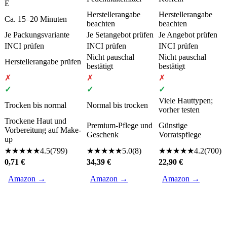
E
Herstellerangabe
Herstellerangabe
Ca. 15–20 Minuten
beachten
beachten
Je Packungsvariante
Je Setangebot prüfen
Je Angebot prüfen
INCI prüfen
INCI prüfen
INCI prüfen
Nicht pauschal
Nicht pauschal
Herstellerangabe prüfen
bestätigt
bestätigt
✗
✗
✗
✓
✓
✓
Viele Hauttypen;
Trocken bis normal
Normal bis trocken
vorher testen
Trockene Haut und
Premium-Pflege und
Günstige
Vorbereitung auf Make-
Geschenk
Vorratspflege
up
★
★
★
★
★
4.5
(
799
)
★
★
★
★
★
5.0
(
8
)
★
★
★
★
★
4.2
(
700
)
0,71 €
34,39 €
22,90 €
Amazon →
Amazon →
Amazon →