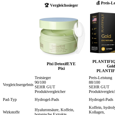
💰 Preis-L
🏆 Vergleichssieger
PLANTIFIQ
Pixi DetoxifEYE
Gol
Pixi
PLANTIF
Testsieger
Preis-Leistung
90
/100
88
/100
Vergleichsergebnis
SEHR GUT
SEHR GUT
Produktvergleicher
Produktvergleic
Pad-Typ
Hydrogel-Pads
Hydrogel-Pads
Koffein, hydroly
Hyaluronsäure, Koffein,
Wirkstoffe
Kollagen,
botanische Extrakte