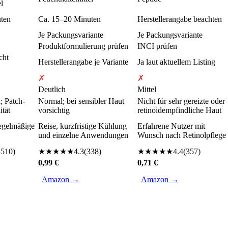
l
ten
Ca. 15–20 Minuten
Herstellerangabe beachten
Je Packungsvariante
Je Packungsvariante
Produktformulierung prüfen
INCI prüfen
cht
Herstellerangabe je Variante
Ja laut aktuellem Listing
✗
✗
Deutlich
Mittel
; Patch-
Normal; bei sensibler Haut
Nicht für sehr gereizte oder
ität
vorsichtig
retinoidempfindliche Haut
egelmäßige
Reise, kurzfristige Kühlung
Erfahrene Nutzer mit
und einzelne Anwendungen
Wunsch nach Retinolpflege
3510
)
★
★
★
★
★
4.3
(
338
)
★
★
★
★
★
4.4
(
357
)
0,99 €
0,71 €
Amazon →
Amazon →