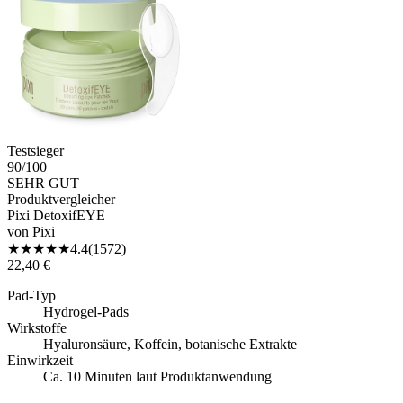
Testsieger
90
/100
SEHR GUT
Produktvergleicher
Pixi DetoxifEYE
von
Pixi
★
★
★
★
★
4.4
(
1572
)
22,40 €
Pad-Typ
Hydrogel-Pads
Wirkstoffe
Hyaluronsäure, Koffein, botanische Extrakte
Einwirkzeit
Ca. 10 Minuten laut Produktanwendung