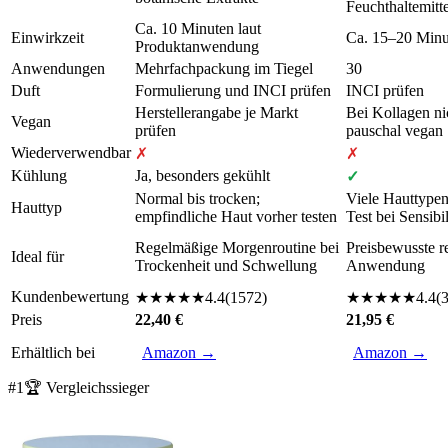
Feuchthaltemitte
Ca. 10 Minuten laut
Einwirkzeit
Ca. 15–20 Minu
Produktanwendung
Anwendungen
Mehrfachpackung im Tiegel
30
Duft
Formulierung und INCI prüfen
INCI prüfen
Herstellerangabe je Markt
Bei Kollagen ni
Vegan
prüfen
pauschal vegan
Wiederverwendbar
✗
✗
Kühlung
Ja, besonders gekühlt
✓
Normal bis trocken;
Viele Hauttypen
Hauttyp
empfindliche Haut vorher testen
Test bei Sensibil
Regelmäßige Morgenroutine bei
Preisbewusste r
Ideal für
Trockenheit und Schwellung
Anwendung
Kundenbewertung
★
★
★
★
★
4.4
(
1572
)
★
★
★
★
★
4.4
(
Preis
22,40 €
21,95 €
Erhältlich bei
Amazon →
Amazon →
#
1
🏆 Vergleichssieger