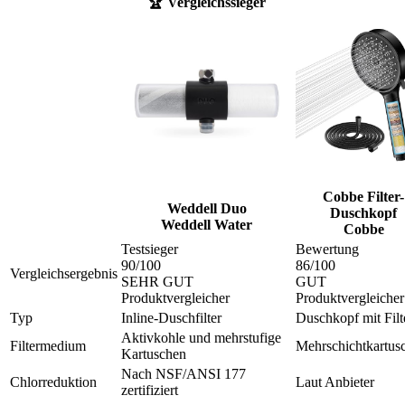
🏆 Vergleichssieger
Cobbe Filter-
Weddell Duo
Duschkopf
Weddell Water
Cobbe
Testsieger
Bewertung
90
/100
86
/100
Vergleichsergebnis
SEHR GUT
GUT
Produktvergleicher
Produktvergleicher
Typ
Inline-Duschfilter
Duschkopf mit Filt
Aktivkohle und mehrstufige
Filtermedium
Mehrschichtkartus
Kartuschen
Nach NSF/ANSI 177
Chlorreduktion
Laut Anbieter
zertifiziert