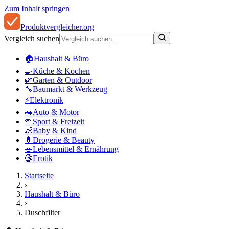
Zum Inhalt springen
Produkt
vergleicher
.org
Vergleich suchen
🏠
Haushalt & Büro
🍳
Küche & Kochen
🌿
Garten & Outdoor
🔧
Baumarkt & Werkzeug
⚡
Elektronik
🚗
Auto & Motor
🏃
Sport & Freizeit
👶
Baby & Kind
💊
Drogerie & Beauty
🥗
Lebensmittel & Ernährung
🔞
Erotik
Startseite
›
Haushalt & Büro
›
Duschfilter