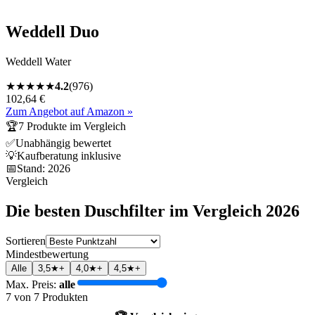
Weddell Duo
Weddell Water
★
★
★
★
★
4.2
(
976
)
102,64 €
Zum Angebot auf Amazon »
🏆
7
Produkte im Vergleich
✅
Unabhängig bewertet
💡
Kaufberatung inklusive
📅
Stand:
2026
Vergleich
Die besten
Duschfilter
im Vergleich
2026
Sortieren
Mindestbewertung
Alle
3,5★+
4,0★+
4,5★+
Max. Preis:
alle
7
von
7
Produkten