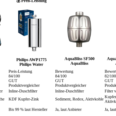
💰 Preis-Leistung
AquaBliss SF500
Aqua
Philips AWP1775
AquaBliss
Philips Water
Preis-Leistung
Bewertung
Bewer
84
/100
84
/100
82
/100
GUT
GUT
GUT
Produktvergleicher
Produktvergleicher
Produk
er
Inline-Duschfilter
Inline-Duschfilter
Filter
Kupfer
che
KDF Kupfer-Zink
Sediment, Redox, Aktivkohle
Aktivk
Bis 99 % laut Hersteller
Ja, laut Anbieter
Ja, lau