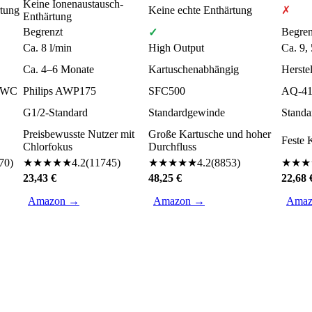
Keine Ionenaustausch-
rtung
Keine echte Enthärtung
✗
Enthärtung
Begrenzt
Begren
✓
Ca. 8 l/min
High Output
Ca. 9, 
Ca. 4–6 Monate
Kartuschenabhängig
Herste
4WC
Philips AWP175
SFC500
AQ-41
G1/2-Standard
Standardgewinde
Stand
Preisbewusste Nutzer mit
Große Kartusche und hoher
Feste 
Chlorfokus
Durchfluss
70
)
★
★
★
★
★
4.2
(
11745
)
★
★
★
★
★
4.2
(
8853
)
★
★
★
23,43 €
48,25 €
22,68 
Amazon →
Amazon →
Amaz