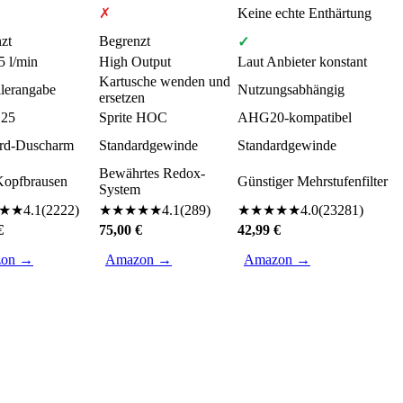
✗
Keine echte Enthärtung
zt
Begrenzt
✓
5 l/min
High Output
Laut Anbieter konstant
Kartusche wenden und
llerangabe
Nutzungsabhängig
ersetzen
25
Sprite HOC
AHG20-kompatibel
ard-Duscharm
Standardgewinde
Standardgewinde
Bewährtes Redox-
Kopfbrausen
Günstiger Mehrstufenfilter
System
★
★
4.1
(
2222
)
★
★
★
★
★
4.1
(
289
)
★
★
★
★
★
4.0
(
23281
)
€
75,00 €
42,99 €
on →
Amazon →
Amazon →