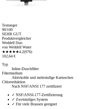
Testsieger
90
/100
SEHR GUT
Produktvergleicher
Weddell Duo
von
Weddell Water
★
★
★
★
★
4.2
(
976
)
102,64 €
Typ
Inline-Duschfilter
Filtermedium
Aktivkohle und mehrstufige Kartuschen
Chlorreduktion
Nach NSF/ANSI 177 zertifiziert
✓
NSF/ANSI-177-Zertifizierung
✓
Zweistufiges System
✓
Für viele Brausen geeignet