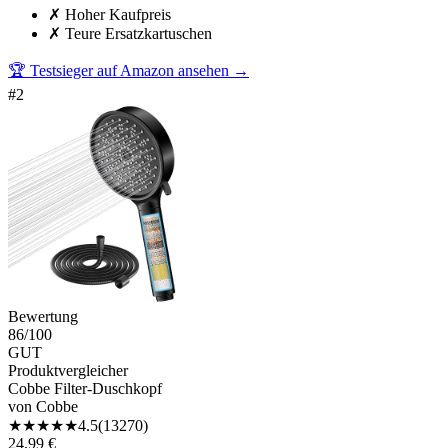
✗
Hoher Kaufpreis
✗
Teure Ersatzkartuschen
🏆 Testsieger auf Amazon ansehen
→
#
2
Bewertung
86
/100
GUT
Produktvergleicher
Cobbe Filter-Duschkopf
von
Cobbe
★
★
★
★
★
4.5
(
13270
)
24,99 €