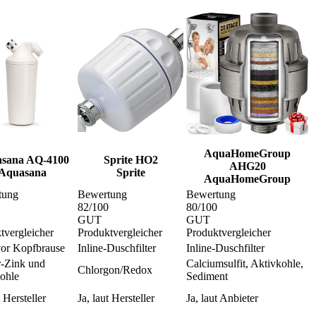
AquaHomeGroup
sana AQ-4100
Sprite HO2
AHG20
Aquasana
Sprite
AquaHomeGroup
tung
Bewertung
Bewertung
82
/100
80
/100
GUT
GUT
tvergleicher
Produktvergleicher
Produktvergleicher
 vor Kopfbrause
Inline-Duschfilter
Inline-Duschfilter
-Zink und
Calciumsulfit, Aktivkohle,
Chlorgon/Redox
ohle
Sediment
t Hersteller
Ja, laut Hersteller
Ja, laut Anbieter