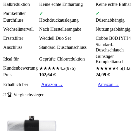
Kalkreduktion
Keine echte Enthärtung
Keine echte Enthä
Partikelfilter
✓
✓
Durchfluss
Hochdruckauslegung
Düsenabhängig
Wechselintervall
Nach Herstellerangabe
Nutzungsabhängig
Ersatzfilter
Weddell Duo Set
Cobbe B0D1YFJ
Standard-
Anschluss
Standard-Duschanschluss
Duschschlauch
Günstiger
Ideal für
Geprüfte Chlorreduktion
Kompletttausch
Kundenbewertung
★
★
★
★
★
4.2
(
976
)
★
★
★
★
★
4.5
(
132
Preis
102,64 €
24,99 €
Erhältlich bei
Amazon →
Amazon →
#
1
🏆 Vergleichssieger