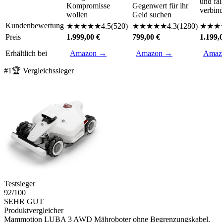
und fai
Kompromisse
Gegenwert für ihr
verbin
wollen
Geld suchen
Kundenbewertung
★
★
★
★
★
4.5
(
520
)
★
★
★
★
★
4.3
(
1280
)
★
★
★
Preis
1.999,00 €
799,00 €
1.199,
Erhältlich bei
Amazon →
Amazon →
Amaz
#
1
🏆 Vergleichssieger
Testsieger
92
/100
SEHR GUT
Produktvergleicher
Mammotion LUBA 3 AWD Mähroboter ohne Begrenzungskabel,