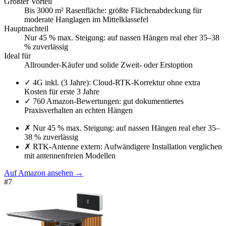
Größter Vorteil
Bis 3000 m² Rasenfläche: größte Flächenabdeckung für
moderate Hanglagen im Mittelklassefel
Hauptnachteil
Nur 45 % max. Steigung: auf nassen Hängen real eher 35–38
% zuverlässig
Ideal für
Allrounder-Käufer und solide Zweit- oder Erstoption
✓
4G inkl. (3 Jahre): Cloud-RTK-Korrektur ohne extra
Kosten für erste 3 Jahre
✓
760 Amazon-Bewertungen: gut dokumentiertes
Praxisverhalten an echten Hängen
✗
Nur 45 % max. Steigung: auf nassen Hängen real eher 35–
38 % zuverlässig
✗
RTK-Antenne extern: Aufwändigere Installation verglichen
mit antennenfreien Modellen
Auf Amazon ansehen
→
#
7