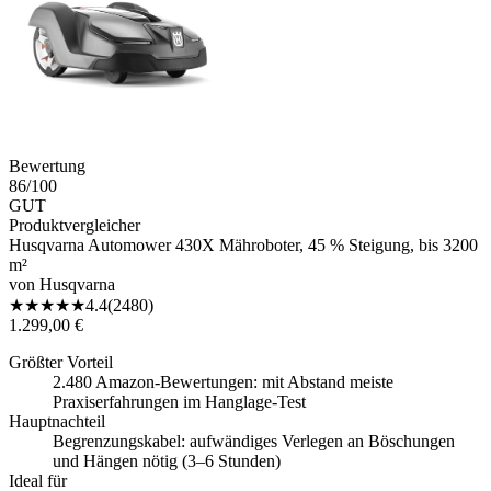
Bewertung
86
/100
GUT
Produktvergleicher
Husqvarna Automower 430X Mähroboter, 45 % Steigung, bis 3200
m²
von
Husqvarna
★
★
★
★
★
4.4
(
2480
)
1.299,00 €
Größter Vorteil
2.480 Amazon-Bewertungen: mit Abstand meiste
Praxiserfahrungen im Hanglage-Test
Hauptnachteil
Begrenzungskabel: aufwändiges Verlegen an Böschungen
und Hängen nötig (3–6 Stunden)
Ideal für