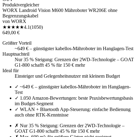
Produktvergleicher
WORX Landroid Vision M600 Mähroboter WR206E ohne
Begrenzungskabel
von
WORX
★
★
★
★
★
4.1
(
1050
)
649,00 €
Größter Vorteil
~649 € – günstigster kabellos-Mähroboter im Hanglagen-Test
Hauptnachteil
Nur 35 % Steigung: Grenzen der 2WD-Technologie – GOAT
G1-800 schafft 45 % für 150 € mehr
Ideal für
Einsteiger und Gelegenheitsnutzer mit kleinem Budget
✓
~649 € – günstigster kabellos-Mähroboter im Hanglagen-
Test
✓
1.050 Amazon-Bewertungen: beste Praxisbewertungsbasis
im Budget-Segment
✓
WLAN + Bluetooth App-Steuerung: einfache Bedienung
auch ohne RTK-Kenntnisse
✗
Nur 35 % Steigung: Grenzen der 2WD-Technologie –
GOAT G1-800 schafft 45 % für 150 € mehr
✗
Max. 600 m²: für größere Gärten nicht geeignet