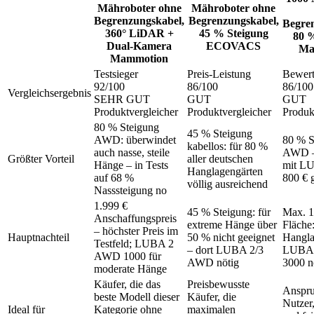
Mähroboter ohne
Mähroboter ohne
Begrenzungskabel,
Begrenzungskabel,
Begre
360° LiDAR +
45 % Steigung
80 
Dual-Kamera
ECOVACS
Ma
Mammotion
Testsieger
Preis-Leistung
Bewer
92
/100
86
/100
86
/100
Vergleichsergebnis
SEHR GUT
GUT
GUT
Produktvergleicher
Produktvergleicher
Produk
80 % Steigung
45 % Steigung
AWD: überwindet
80 % S
kabellos: für 80 %
auch nasse, steile
AWD – 
Größter Vorteil
aller deutschen
Hänge – in Tests
mit L
Hanglagengärten
auf 68 %
800 € 
völlig ausreichend
Nasssteigung no
1.999 €
45 % Steigung: für
Max. 1
Anschaffungspreis
extreme Hänge über
Fläche:
– höchster Preis im
Hauptnachteil
50 % nicht geeignet
Hangla
Testfeld; LUBA 2
– dort LUBA 2/3
LUBA
AWD 1000 für
AWD nötig
3000 n
moderate Hänge
Käufer, die das
Preisbewusste
Anspru
beste Modell dieser
Käufer, die
Nutzer,
Ideal für
Kategorie ohne
maximalen