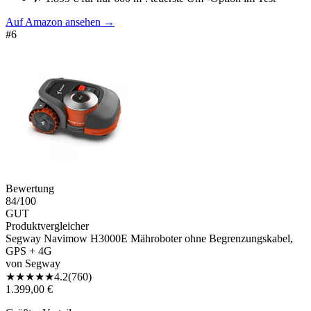
Auf Amazon ansehen
→
#
6
Bewertung
84
/100
GUT
Produktvergleicher
Segway Navimow H3000E Mähroboter ohne Begrenzungskabel,
GPS + 4G
von
Segway
★
★
★
★
★
4.2
(
760
)
1.399,00 €