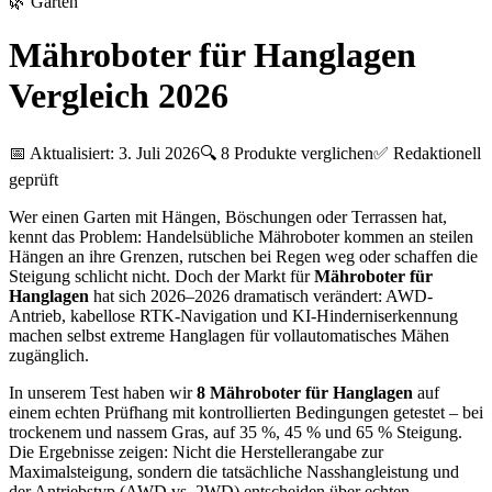
🌿
Garten
Mähroboter für Hanglagen
Vergleich 2026
📅 Aktualisiert:
3. Juli 2026
🔍
8
Produkte verglichen
✅ Redaktionell
geprüft
Wer einen Garten mit Hängen, Böschungen oder Terrassen hat,
kennt das Problem: Handelsübliche Mähroboter kommen an steilen
Hängen an ihre Grenzen, rutschen bei Regen weg oder schaffen die
Steigung schlicht nicht. Doch der Markt für
Mähroboter für
Hanglagen
hat sich 2026–2026 dramatisch verändert: AWD-
Antrieb, kabellose RTK-Navigation und KI-Hinderniserkennung
machen selbst extreme Hanglagen für vollautomatisches Mähen
zugänglich.
In unserem Test haben wir
8 Mähroboter für Hanglagen
auf
einem echten Prüfhang mit kontrollierten Bedingungen getestet – bei
trockenem und nassem Gras, auf 35 %, 45 % und 65 % Steigung.
Die Ergebnisse zeigen: Nicht die Herstellerangabe zur
Maximalsteigung, sondern die tatsächliche Nasshangleistung und
der Antriebstyp (AWD vs. 2WD) entscheiden über echten