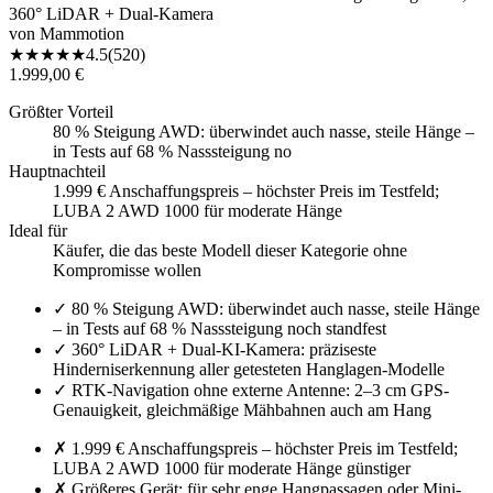
360° LiDAR + Dual-Kamera
von
Mammotion
★
★
★
★
★
4.5
(
520
)
1.999,00 €
Größter Vorteil
80 % Steigung AWD: überwindet auch nasse, steile Hänge –
in Tests auf 68 % Nasssteigung no
Hauptnachteil
1.999 € Anschaffungspreis – höchster Preis im Testfeld;
LUBA 2 AWD 1000 für moderate Hänge
Ideal für
Käufer, die das beste Modell dieser Kategorie ohne
Kompromisse wollen
✓
80 % Steigung AWD: überwindet auch nasse, steile Hänge
– in Tests auf 68 % Nasssteigung noch standfest
✓
360° LiDAR + Dual-KI-Kamera: präziseste
Hinderniserkennung aller getesteten Hanglagen-Modelle
✓
RTK-Navigation ohne externe Antenne: 2–3 cm GPS-
Genauigkeit, gleichmäßige Mähbahnen auch am Hang
✗
1.999 € Anschaffungspreis – höchster Preis im Testfeld;
LUBA 2 AWD 1000 für moderate Hänge günstiger
✗
Größeres Gerät: für sehr enge Hangpassagen oder Mini-