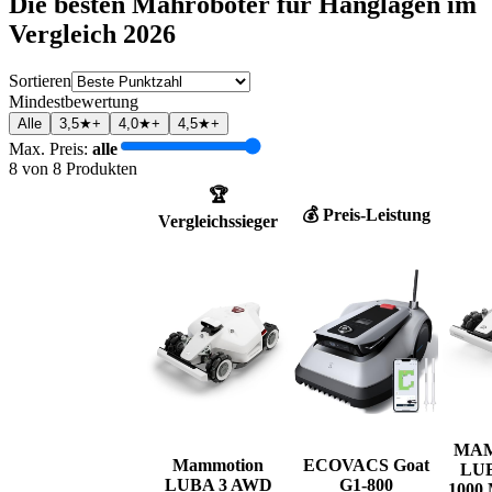
Die besten
Mähroboter für Hanglagen
im
Vergleich
2026
Sortieren
Mindestbewertung
Alle
3,5★+
4,0★+
4,5★+
Max. Preis:
alle
8
von
8
Produkten
🏆
💰 Preis-Leistung
Vergleichssieger
MA
Mammotion
ECOVACS Goat
LUB
LUBA 3 AWD
G1-800
1000 