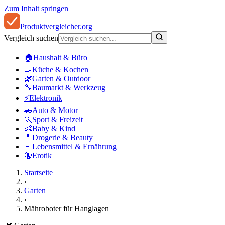
Zum Inhalt springen
Produkt
vergleicher
.org
Vergleich suchen
🏠
Haushalt & Büro
🍳
Küche & Kochen
🌿
Garten & Outdoor
🔧
Baumarkt & Werkzeug
⚡
Elektronik
🚗
Auto & Motor
🏃
Sport & Freizeit
👶
Baby & Kind
💊
Drogerie & Beauty
🥗
Lebensmittel & Ernährung
🔞
Erotik
Startseite
›
Garten
›
Mähroboter für Hanglagen