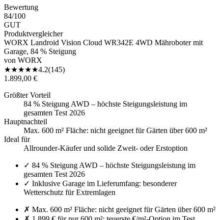
Bewertung
84
/100
GUT
Produktvergleicher
WORX Landroid Vision Cloud WR342E 4WD Mähroboter mit
Garage, 84 % Steigung
von
WORX
★
★
★
★
★
4.2
(
145
)
1.899,00 €
Größter Vorteil
84 % Steigung AWD – höchste Steigungsleistung im
gesamten Test 2026
Hauptnachteil
Max. 600 m² Fläche: nicht geeignet für Gärten über 600 m²
Ideal für
Allrounder-Käufer und solide Zweit- oder Erstoption
✓
84 % Steigung AWD – höchste Steigungsleistung im
gesamten Test 2026
✓
Inklusive Garage im Lieferumfang: besonderer
Wetterschutz für Extremlagen
✗
Max. 600 m² Fläche: nicht geeignet für Gärten über 600 m²
✗
1.899 € für nur 600 m²: teuerste €/m²-Option im Test