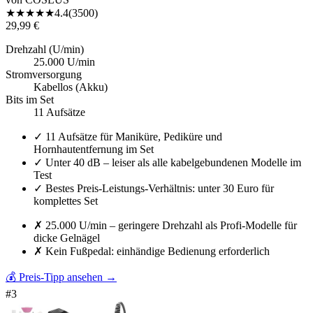
★
★
★
★
★
4.4
(
3500
)
29,99 €
Drehzahl (U/min)
25.000 U/min
Stromversorgung
Kabellos (Akku)
Bits im Set
11 Aufsätze
✓
11 Aufsätze für Maniküre, Pediküre und
Hornhautentfernung im Set
✓
Unter 40 dB – leiser als alle kabelgebundenen Modelle im
Test
✓
Bestes Preis-Leistungs-Verhältnis: unter 30 Euro für
komplettes Set
✗
25.000 U/min – geringere Drehzahl als Profi-Modelle für
dicke Gelnägel
✗
Kein Fußpedal: einhändige Bedienung erforderlich
💰 Preis-Tipp ansehen
→
#
3