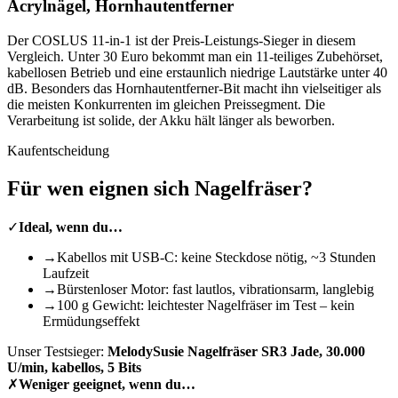
Acrylnägel, Hornhautentferner
Der COSLUS 11-in-1 ist der Preis-Leistungs-Sieger in diesem
Vergleich. Unter 30 Euro bekommt man ein 11-teiliges Zubehörset,
kabellosen Betrieb und eine erstaunlich niedrige Lautstärke unter 40
dB. Besonders das Hornhautentferner-Bit macht ihn vielseitiger als
die meisten Konkurrenten im gleichen Preissegment. Die
Verarbeitung ist solide, der Akku hält länger als beworben.
Kaufentscheidung
Für wen eignen sich
Nagelfräser
?
✓
Ideal, wenn du…
→
Kabellos mit USB-C: keine Steckdose nötig, ~3 Stunden
Laufzeit
→
Bürstenloser Motor: fast lautlos, vibrationsarm, langlebig
→
100 g Gewicht: leichtester Nagelfräser im Test – kein
Ermüdungseffekt
Unser Testsieger:
MelodySusie Nagelfräser SR3 Jade, 30.000
U/min, kabellos, 5 Bits
✗
Weniger geeignet, wenn du…