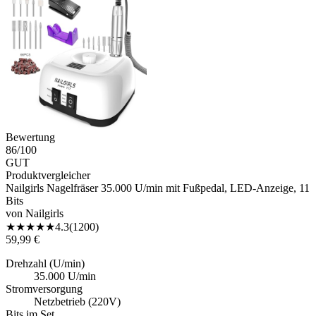
Bewertung
86
/100
GUT
Produktvergleicher
Nailgirls Nagelfräser 35.000 U/min mit Fußpedal, LED-Anzeige, 11
Bits
von
Nailgirls
★
★
★
★
★
4.3
(
1200
)
59,99 €
Drehzahl (U/min)
35.000 U/min
Stromversorgung
Netzbetrieb (220V)
Bits im Set