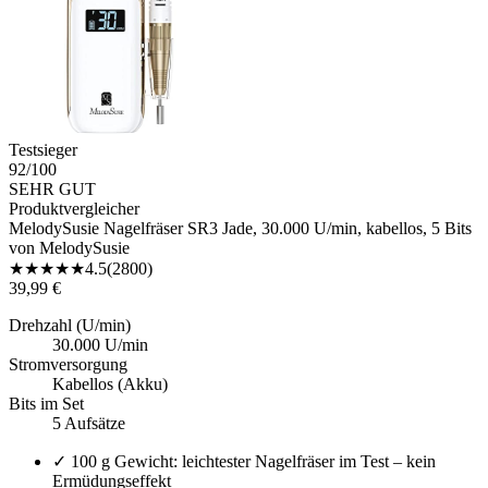
Testsieger
92
/100
SEHR GUT
Produktvergleicher
MelodySusie Nagelfräser SR3 Jade, 30.000 U/min, kabellos, 5 Bits
von
MelodySusie
★
★
★
★
★
4.5
(
2800
)
39,99 €
Drehzahl (U/min)
30.000 U/min
Stromversorgung
Kabellos (Akku)
Bits im Set
5 Aufsätze
✓
100 g Gewicht: leichtester Nagelfräser im Test – kein
Ermüdungseffekt