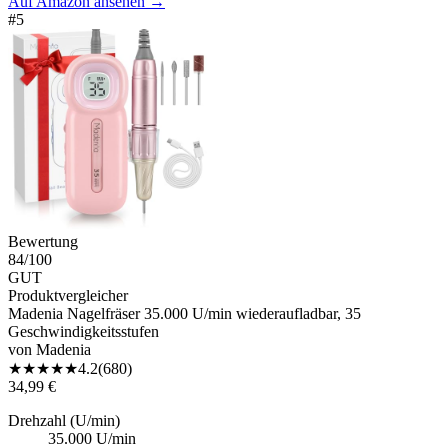
Auf Amazon ansehen
→
#
5
Bewertung
84
/100
GUT
Produktvergleicher
Madenia Nagelfräser 35.000 U/min wiederaufladbar, 35
Geschwindigkeitsstufen
von
Madenia
★
★
★
★
★
4.2
(
680
)
34,99 €
Drehzahl (U/min)
35.000 U/min