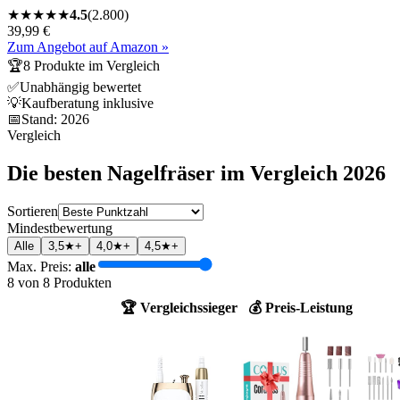
★
★
★
★
★
4.5
(
2.800
)
39,99 €
Zum Angebot auf Amazon »
🏆
8
Produkte im Vergleich
✅
Unabhängig bewertet
💡
Kaufberatung inklusive
📅
Stand:
2026
Vergleich
Die besten
Nagelfräser
im Vergleich
2026
Sortieren
Mindestbewertung
Alle
3,5★+
4,0★+
4,5★+
Max. Preis:
alle
8
von
8
Produkten
🏆 Vergleichssieger
💰 Preis-Leistung