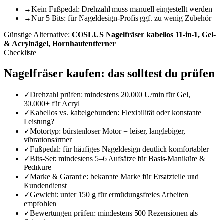
→
Kein Fußpedal: Drehzahl muss manuell eingestellt werden
→
Nur 5 Bits: für Nageldesign-Profis ggf. zu wenig Zubehör
Günstige Alternative:
COSLUS Nagelfräser kabellos 11-in-1, Gel-
& Acrylnägel, Hornhautentferner
Checkliste
Nagelfräser
kaufen: das solltest du prüfen
✓
Drehzahl prüfen: mindestens 20.000 U/min für Gel,
30.000+ für Acryl
✓
Kabellos vs. kabelgebunden: Flexibilität oder konstante
Leistung?
✓
Motortyp: bürstenloser Motor = leiser, langlebiger,
vibrationsärmer
✓
Fußpedal: für häufiges Nageldesign deutlich komfortabler
✓
Bits-Set: mindestens 5–6 Aufsätze für Basis-Maniküre &
Pediküre
✓
Marke & Garantie: bekannte Marke für Ersatzteile und
Kundendienst
✓
Gewicht: unter 150 g für ermüdungsfreies Arbeiten
empfohlen
✓
Bewertungen prüfen: mindestens 500 Rezensionen als