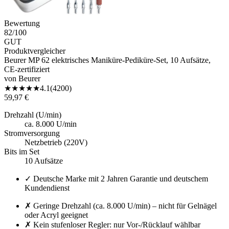
Bewertung
82
/100
GUT
Produktvergleicher
Beurer MP 62 elektrisches Maniküre-Pediküre-Set, 10 Aufsätze,
CE-zertifiziert
von
Beurer
★
★
★
★
★
4.1
(
4200
)
59,97 €
Drehzahl (U/min)
ca. 8.000 U/min
Stromversorgung
Netzbetrieb (220V)
Bits im Set
10 Aufsätze
✓
Deutsche Marke mit 2 Jahren Garantie und deutschem
Kundendienst
✗
Geringe Drehzahl (ca. 8.000 U/min) – nicht für Gelnägel
oder Acryl geeignet
✗
Kein stufenloser Regler: nur Vor-/Rücklauf wählbar