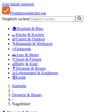
Zum Inhalt springen
Produkt
vergleicher
.org
Vergleich suchen
🏠
Haushalt & Büro
🍳
Küche & Kochen
🌿
Garten & Outdoor
🔧
Baumarkt & Werkzeug
⚡
Elektronik
🚗
Auto & Motor
🏃
Sport & Freizeit
👶
Baby & Kind
💊
Drogerie & Beauty
🥗
Lebensmittel & Ernährung
🔞
Erotik
Startseite
›
Drogerie & Beauty
›
Nagelfräser