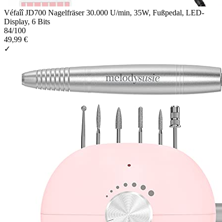
Véfaîî JD700 Nagelfräser 30.000 U/min, 35W, Fußpedal, LED-
Display, 6 Bits
84
/100
49,99 €
✓