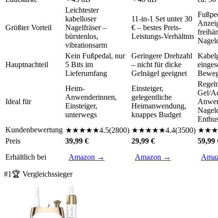
Leichtester
Fußpe
kabelloser
11-in-1 Set unter 30
Anzeig
Größter Vorteil
Nagelfräser –
€ – bestes Preis-
freihä
bürstenlos,
Leistungs-Verhältnis
Nagel
vibrationsarm
Kein Fußpedal, nur
Geringere Drehzahl
Kabel
Hauptnachteil
5 Bits im
– nicht für dicke
einges
Lieferumfang
Gelnägel geeignet
Bewegu
Regel
Heim-
Einsteiger,
Gel/Ac
Anwenderinnen,
gelegentliche
Ideal für
Anwen
Einsteiger,
Heimanwendung,
Nageld
unterwegs
knappes Budget
Enthus
Kundenbewertung
★
★
★
★
★
4.5
(
2800
)
★
★
★
★
★
4.4
(
3500
)
★
★
★
Preis
39,99 €
29,99 €
59,99 
Erhältlich bei
Amazon →
Amazon →
Ama
#
1
🏆 Vergleichssieger