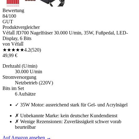
Bewertung
84
/100
GUT
Produktvergleicher
Véfaîî JD700 Nagelfräser 30.000 U/min, 35W, Fußpedal, LED-
Display, 6 Bits
von
Véfaîî
★
★
★
★
★
4.2
(
520
)
49,99 €
Drehzahl (U/min)
30.000 U/min
Stromversorgung
Netzbetrieb (220V)
Bits im Set
6 Aufsätze
✓
35W Motor: ausreichend stark für Gel- und Acrylnägel
✗
Unbekannte Marke: kein deutscher Kundendienst
✗
Wenige Rezensionen: Zuverlässigkeit schwer vorab
beurteilbar
Auf Amazon ansehen
→