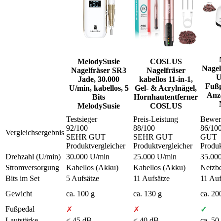
MelodySusie
COSLUS
Nagel
Nagelfräser SR3
Nagelfräser
U
Jade, 30.000
kabellos 11-in-1,
Fußp
U/min, kabellos, 5
Gel- & Acrylnägel,
Anze
Bits
Hornhautentferner
MelodySusie
COSLUS
Testsieger
Preis-Leistung
Bewer
92
/100
88
/100
86
/10
Vergleichsergebnis
SEHR GUT
SEHR GUT
GUT
Produktvergleicher
Produktvergleicher
Produk
Drehzahl (U/min)
30.000 U/min
25.000 U/min
35.00
Stromversorgung
Kabellos (Akku)
Kabellos (Akku)
Netzbe
Bits im Set
5 Aufsätze
11 Aufsätze
11 Auf
Gewicht
ca. 100 g
ca. 130 g
ca. 20
Fußpedal
✗
✗
✓
Lautstärke
< 45 dB
< 40 dB
ca. 50