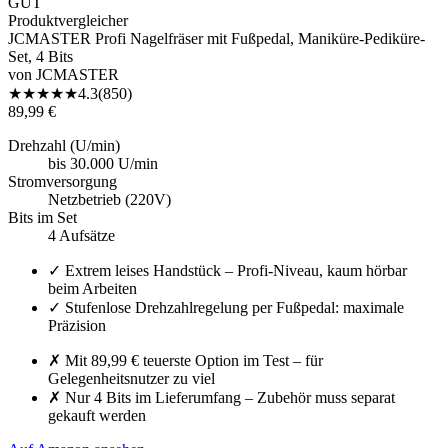
GUT
Produktvergleicher
JCMASTER Profi Nagelfräser mit Fußpedal, Maniküre-Pediküre-
Set, 4 Bits
von
JCMASTER
★
★
★
★
★
4.3
(
850
)
89,99 €
Drehzahl (U/min)
bis 30.000 U/min
Stromversorgung
Netzbetrieb (220V)
Bits im Set
4 Aufsätze
✓
Extrem leises Handstück – Profi-Niveau, kaum hörbar
beim Arbeiten
✓
Stufenlose Drehzahlregelung per Fußpedal: maximale
Präzision
✗
Mit 89,99 € teuerste Option im Test – für
Gelegenheitsnutzer zu viel
✗
Nur 4 Bits im Lieferumfang – Zubehör muss separat
gekauft werden