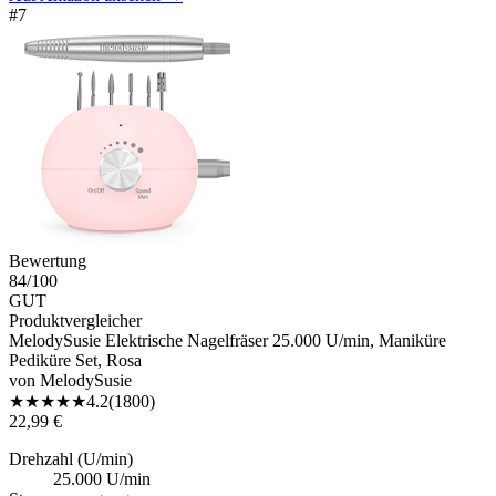
#
7
Bewertung
84
/100
GUT
Produktvergleicher
MelodySusie Elektrische Nagelfräser 25.000 U/min, Maniküre
Pediküre Set, Rosa
von
MelodySusie
★
★
★
★
★
4.2
(
1800
)
22,99 €
Drehzahl (U/min)
25.000 U/min