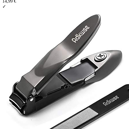
14,99 €
✓