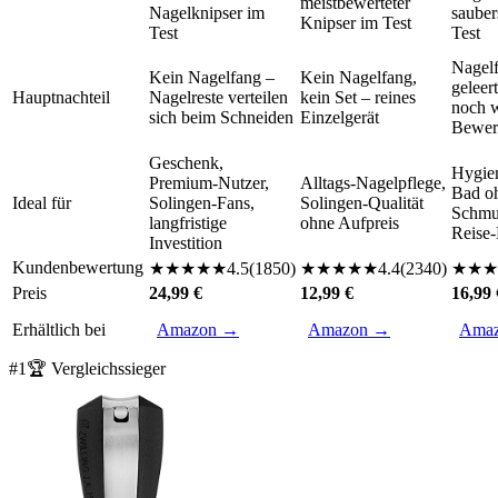
meistbewerteter
Nagelknipser im
sauber
Knipser im Test
Test
Test
Nagel
Kein Nagelfang –
Kein Nagelfang,
geleer
Hauptnachteil
Nagelreste verteilen
kein Set – reines
noch 
sich beim Schneiden
Einzelgerät
Bewer
Geschenk,
Hygie
Premium-Nutzer,
Alltags-Nagelpflege,
Bad o
Ideal für
Solingen-Fans,
Solingen-Qualität
Schmu
langfristige
ohne Aufpreis
Reise-
Investition
Kundenbewertung
★
★
★
★
★
4.5
(
1850
)
★
★
★
★
★
4.4
(
2340
)
★
★
★
Preis
24,99 €
12,99 €
16,99 
Erhältlich bei
Amazon →
Amazon →
Ama
#
1
🏆 Vergleichssieger