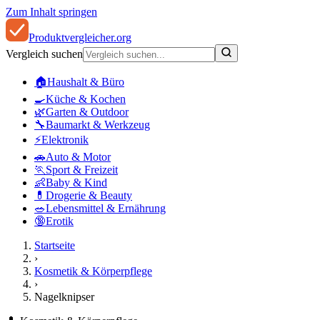
Zum Inhalt springen
Produkt
vergleicher
.org
Vergleich suchen
🏠
Haushalt & Büro
🍳
Küche & Kochen
🌿
Garten & Outdoor
🔧
Baumarkt & Werkzeug
⚡
Elektronik
🚗
Auto & Motor
🏃
Sport & Freizeit
👶
Baby & Kind
💊
Drogerie & Beauty
🥗
Lebensmittel & Ernährung
🔞
Erotik
Startseite
›
Kosmetik & Körperpflege
›
Nagelknipser