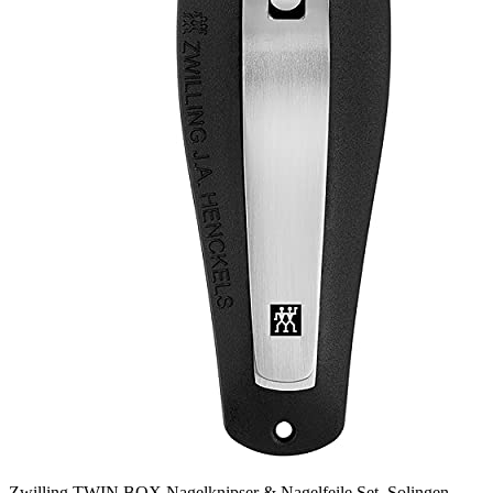
Zwilling TWIN BOX Nagelknipser & Nagelfeile Set, Solingen