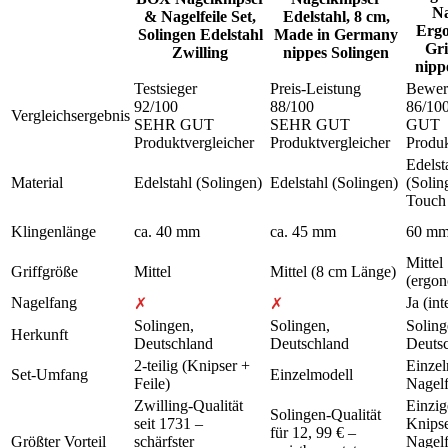
Na
& Nagelfeile Set,
Edelstahl, 8 cm,
Ergo
Solingen Edelstahl
Made in Germany
Gri
Zwilling
nippes Solingen
nipp
Testsieger
Preis-Leistung
Bewer
92
/100
88
/100
86
/10
Vergleichsergebnis
SEHR GUT
SEHR GUT
GUT
Produktvergleicher
Produktvergleicher
Produk
Edelst
Material
Edelstahl (Solingen)
Edelstahl (Solingen)
(Solin
Touch
Klingenlänge
ca. 40 mm
ca. 45 mm
60 m
Mittel
Griffgröße
Mittel
Mittel (8 cm Länge)
(ergon
Nagelfang
Ja (int
✗
✗
Solingen,
Solingen,
Soling
Herkunft
Deutschland
Deutschland
Deuts
2-teilig (Knipser +
Einzel
Set-Umfang
Einzelmodell
Feile)
Nagel
Zwilling-Qualität
Einzig
Solingen-Qualität
seit 1731 –
Knipse
für 12, 99 € –
Größter Vorteil
schärfster
Nagel