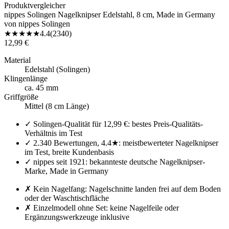
Produktvergleicher
nippes Solingen Nagelknipser Edelstahl, 8 cm, Made in Germany
von
nippes Solingen
★
★
★
★
★
4.4
(
2340
)
12,99 €
Material
Edelstahl (Solingen)
Klingenlänge
ca. 45 mm
Griffgröße
Mittel (8 cm Länge)
✓
Solingen-Qualität für 12,99 €: bestes Preis-Qualitäts-
Verhältnis im Test
✓
2.340 Bewertungen, 4.4★: meistbewerteter Nagelknipser
im Test, breite Kundenbasis
✓
nippes seit 1921: bekannteste deutsche Nagelknipser-
Marke, Made in Germany
✗
Kein Nagelfang: Nagelschnitte landen frei auf dem Boden
oder der Waschtischfläche
✗
Einzelmodell ohne Set: keine Nagelfeile oder
Ergänzungswerkzeuge inklusive