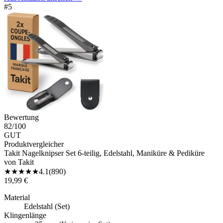
#
5
Bewertung
82
/100
GUT
Produktvergleicher
Takit Nagelknipser Set 6-teilig, Edelstahl, Maniküre & Pediküre
von
Takit
★
★
★
★
★
4.1
(
890
)
19,99 €
Material
Edelstahl (Set)
Klingenlänge