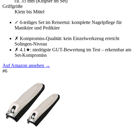
ca. 35 mm (Knipser im Set)
Griffgröße
Klein bis Mittel
✓
6-teiliges Set im Reiseetui: komplette Nagelpflege für
Maniküre und Pediküre
✗
Kompromiss-Qualität: kein Einzelwerkzeug erreicht
Solingen-Niveau
✗
4.1★: niedrigste GUT-Bewertung im Test – erkennbar am
Set-Kompromiss
Auf Amazon ansehen
→
#
6