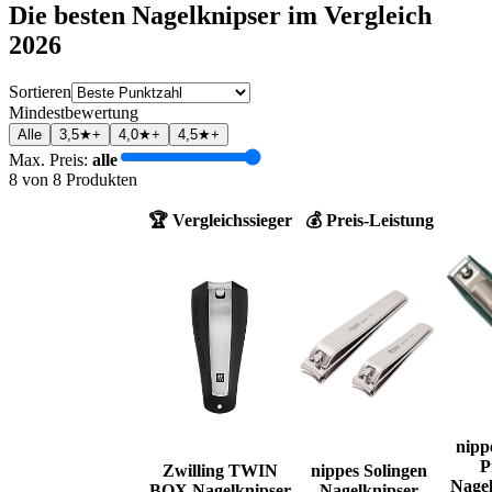
Die besten
Nagelknipser
im Vergleich
2026
Sortieren
Mindestbewertung
Alle
3,5★+
4,0★+
4,5★+
Max. Preis:
alle
8
von
8
Produkten
🏆 Vergleichssieger
💰 Preis-Leistung
nipp
P
Zwilling TWIN
nippes Solingen
Nagel
BOX Nagelknipser
Nagelknipser