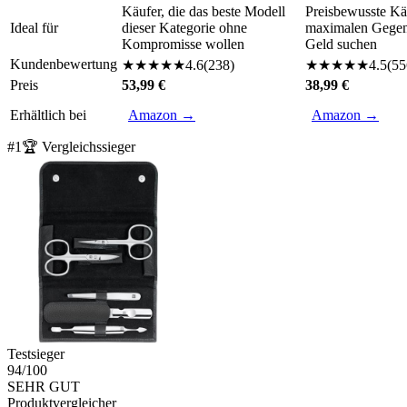
Käufer, die das beste Modell
Preisbewusste Käu
Ideal für
dieser Kategorie ohne
maximalen Gegenw
Kompromisse wollen
Geld suchen
Kundenbewertung
★
★
★
★
★
4.6
(
238
)
★
★
★
★
★
4.5
(
55
Preis
53,99 €
38,99 €
Erhältlich bei
Amazon →
Amazon →
#
1
🏆 Vergleichssieger
Testsieger
94
/100
SEHR GUT
Produktvergleicher