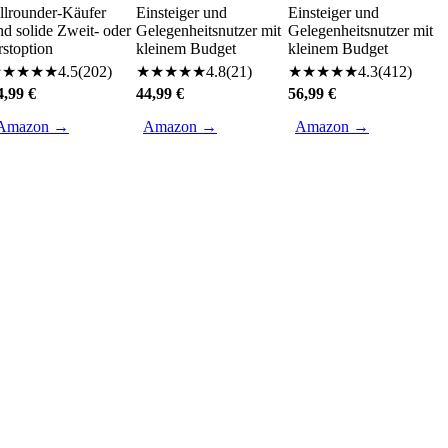
llrounder-Käufer
Einsteiger und
Einsteiger und
nd solide Zweit- oder
Gelegenheitsnutzer mit
Gelegenheitsnutzer mit
rstoption
kleinem Budget
kleinem Budget
★
★
★
★
★
4.5
(
202
)
★
★
★
★
★
4.8
(
21
)
★
★
★
★
★
4.3
(
412
)
4,99 €
44,99 €
56,99 €
Amazon →
Amazon →
Amazon →