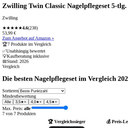
Zwilling Twin Classic Nagelpflegeset 5-tlg.
Zwilling
★
★
★
★
★
4.6
(
238
)
53,99 €
Zum Angebot auf Amazon »
🏆
7
Produkte im Vergleich
✅
Unabhängig bewertet
💡
Kaufberatung inklusive
📅
Stand:
2026
Vergleich
Die besten
Nagelpflegeset
im Vergleich
202
Sortieren
Mindestbewertung
Alle
3,5★+
4,0★+
4,5★+
Max. Preis:
alle
7
von
7
Produkten
🏆 Vergleichssieger
💰 Preis-Le