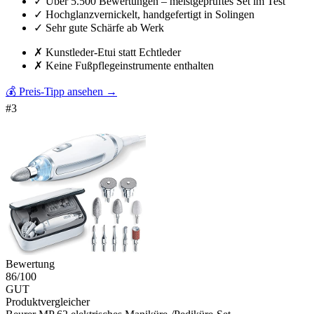
✓
Über 5.500 Bewertungen – meistgeprüftes Set im Test
✓
Hochglanzvernickelt, handgefertigt in Solingen
✓
Sehr gute Schärfe ab Werk
✗
Kunstleder-Etui statt Echtleder
✗
Keine Fußpflegeinstrumente enthalten
💰 Preis-Tipp ansehen
→
#
3
Bewertung
86
/100
GUT
Produktvergleicher