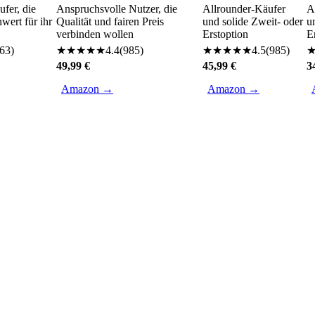
fer, die
Anspruchsvolle Nutzer, die
Allrounder-Käufer
A
ert für ihr
Qualität und fairen Preis
und solide Zweit- oder
u
verbinden wollen
Erstoption
E
63
)
★
★
★
★
★
4.4
(
985
)
★
★
★
★
★
4.5
(
985
)
49,99 €
45,99 €
3
Amazon →
Amazon →