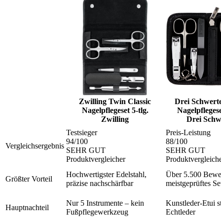
Zwilling Twin Classic
Drei Schwert
Nagelpflegeset 5-tlg.
Nagelpflegese
Zwilling
Drei Schw
Testsieger
Preis-Leistung
94
/100
88
/100
Vergleichsergebnis
SEHR GUT
SEHR GUT
Produktvergleicher
Produktvergleich
Hochwertigster Edelstahl,
Über 5.500 Bewe
Größter Vorteil
präzise nachschärfbar
meistgeprüftes Se
Nur 5 Instrumente – kein
Kunstleder-Etui st
Hauptnachteil
Fußpflegewerkzeug
Echtleder