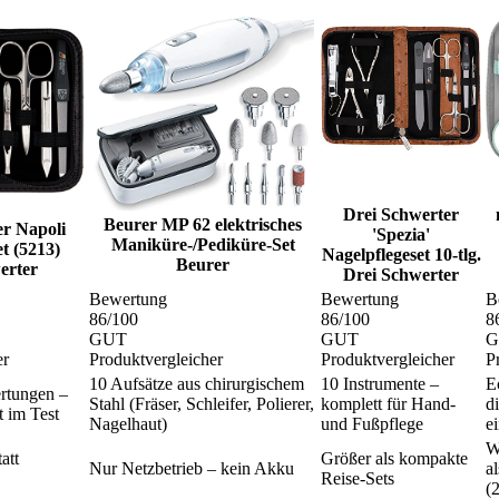
Drei Schwerter
Beurer MP 62 elektrisches
er Napoli
'Spezia'
Maniküre-/Pediküre-Set
t (5213)
Nagelpflegeset 10-tlg.
Beurer
erter
Drei Schwerter
Bewertung
Bewertung
B
86
/100
86
/100
8
GUT
GUT
G
er
Produktvergleicher
Produktvergleicher
P
10 Aufsätze aus chirurgischem
10 Instrumente –
E
rtungen –
Stahl (Fräser, Schleifer, Polierer,
komplett für Hand-
d
t im Test
Nagelhaut)
und Fußpflege
ei
W
att
Größer als kompakte
Nur Netzbetrieb – kein Akku
a
Reise-Sets
(