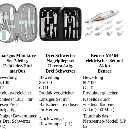
marQus Maniküre
Drei Schwerter
Beurer MP 64
Set 7-teilig,
Nagelpflegeset
elektrisches Set mit
Echtleder-Etui
Herren 8-tlg.
Akku
marQus
Drei Schwerter
Beurer
ewertung
Bewertung
Bewertung
6
/100
86
/100
86
/100
UT
GUT
GUT
roduktvergleicher
Produktvergleicher
Produktvergleicher
chtleder-Etui – für
Einziges Set mit
Kabellos durch
iesen Preis
Bartschere – exklusiv
wiederaufladbaren
nzigartig
für Herren
Akku (~60 Min.)
eniger Bewertungen
Teurer als das
Noch wenige
ls Drei Schwerter
Netzbetrieb-Modell MP
Bewertungen (21)
202)
62