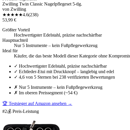
Zwilling Twin Classic Nagelpflegeset 5-tlg.
von
Zwilling
★
★
★
★
★
4.6
(
238
)
53,99 €
Größter Vorteil
Hochwertigster Edelstahl, präzise nachschärfbar
Hauptnachteil
Nur 5 Instrumente – kein Fußpflegewerkzeug
Ideal für
Käufer, die das beste Modell dieser Kategorie ohne Kompromi
✓
Hochwertigster Edelstahl, präzise nachschärfbar
✓
Echtleder-Etui mit Druckknopf – langlebig und edel
✓
4,6 von 5 Sternen bei 238 verifizierten Bewertungen
✗
Nur 5 Instrumente – kein Fußpflegewerkzeug
✗
Im oberen Preissegment (~54 €)
🏆 Testsieger auf Amazon ansehen
→
#
2
💰 Preis-Leistung