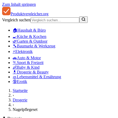
Zum Inhalt springen
Produkt
vergleicher
.org
Vergleich suchen
🏠
Haushalt & Büro
🍳
Küche & Kochen
🌿
Garten & Outdoor
🔧
Baumarkt & Werkzeug
⚡
Elektronik
🚗
Auto & Motor
🏃
Sport & Freizeit
👶
Baby & Kind
💊
Drogerie & Beauty
🥗
Lebensmittel & Ernährung
🔞
Erotik
Startseite
›
Drogerie
›
Nagelpflegeset