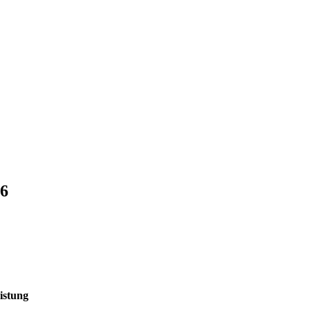
6
istung