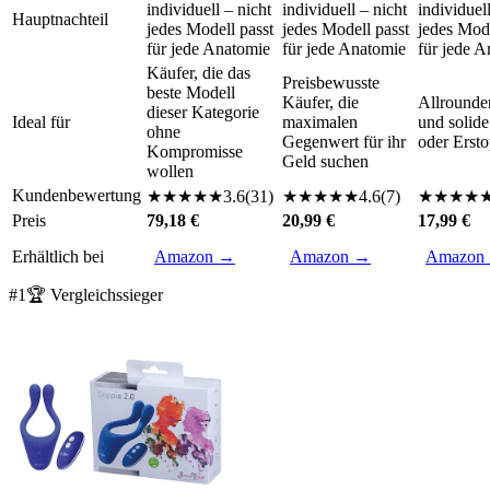
individuell – nicht
individuell – nicht
individuell
Hauptnachteil
jedes Modell passt
jedes Modell passt
jedes Mode
für jede Anatomie
für jede Anatomie
für jede 
Käufer, die das
Preisbewusste
beste Modell
Käufer, die
Allrounde
dieser Kategorie
Ideal für
maximalen
und solide
ohne
Gegenwert für ihr
oder Ersto
Kompromisse
Geld suchen
wollen
Kundenbewertung
★
★
★
★
★
3.6
(
31
)
★
★
★
★
★
4.6
(
7
)
★
★
★
★
Preis
79,18 €
20,99 €
17,99 €
Erhältlich bei
Amazon →
Amazon →
Amazon
#
1
🏆 Vergleichssieger