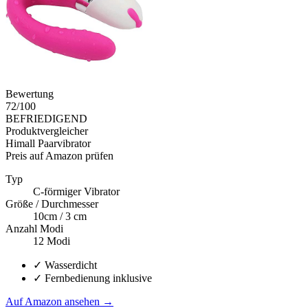
Bewertung
72
/100
BEFRIEDIGEND
Produktvergleicher
Himall Paarvibrator
Preis auf Amazon prüfen
Typ
C-för­­­miger Vib­­­rator
Größe / Durchmesser
10cm / 3 cm
Anzahl Modi
12 Modi
✓
Wasserdicht
✓
Fernbedienung inklusive
Auf Amazon ansehen
→