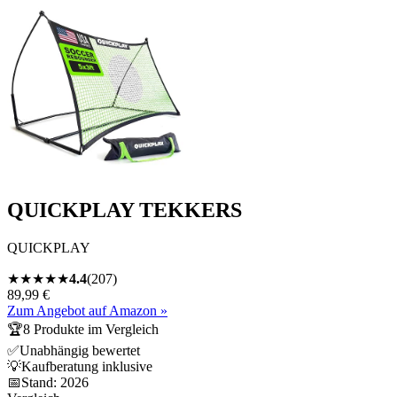
QUICKPLAY TEKKERS
QUICKPLAY
★
★
★
★
★
4.4
(
207
)
89,99 €
Zum Angebot auf Amazon »
🏆
8
Produkte im Vergleich
✅
Unabhängig bewertet
💡
Kaufberatung inklusive
📅
Stand:
2026