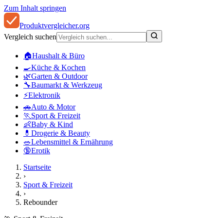
Zum Inhalt springen
Produkt
vergleicher
.org
Vergleich suchen
🏠
Haushalt & Büro
🍳
Küche & Kochen
🌿
Garten & Outdoor
🔧
Baumarkt & Werkzeug
⚡
Elektronik
🚗
Auto & Motor
🏃
Sport & Freizeit
👶
Baby & Kind
💊
Drogerie & Beauty
🥗
Lebensmittel & Ernährung
🔞
Erotik
Startseite
›
Sport & Freizeit
›
Rebounder