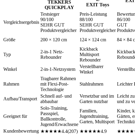
EXI
TEKKERS
EXIT Toys
QUICKPLAY
Testsieger
Preis-Leistung
Bewertu
90
/100
88
/100
86
/100
Vergleichsergebnis
SEHR GUT
SEHR GUT
GUT
Produktvergleicher
Produktvergleicher
Produktve
Größe
200 × 120 cm
124 × 124 cm
84 × 84 
Kickback
2-in-1 Netz-
Kickback
Typ
Multisport
Rebounder
Rebound
Rebounder
Verstellbarer
Winkel
2-in-1-Netzsystem
Verstellb
Winkel
Tragbarer Rahmen
Rahmen
mit Flexi-Post-
Stahlrahmen
Leichter
Technologie
Schnell auf- und
Versetzbar und im
Leicht z
Aufbau/Transport
abbaubar
Garten nutzbar
und zu v
Solo-Training,
Familien,
Kinder, k
Passspiel,
Geeignet für
Jugendtraining,
Gärten, e
Ballkontrolle,
Garten, Multisport
Technik
Jugend/Erwachsene
Kundenbewertung
★
★
★
★
★
4.4
(
207
)
★
★
★
★
★
4.9
★
★
★
★