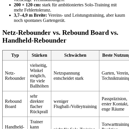
200 × 120 cm:
stark für ambitioniertes Solo-Training mit
mehr Fehlertoleranz.
3,7–4,9 m Breite:
Vereins- und Leistungstraining, aber kaum
noch spontanes Gartengerät.
Netz-Rebounder vs. Rebound Board vs.
Handheld-Rebounder
Typ
Stärken
Schwächen
Beste Nutzun
vielseitig,
Winkel
Netz-
Netzspannung
Garten, Verein
möglich,
Rebounder
entscheidet stark
Techniktrainin
für viele
Ballhöhen
sehr
Passpräzision,
Rebound
direkter
weniger
erster Kontakt,
Board
flacher
Flugball-/Volleytraining
enge Räume
Rückprall
Trainer
Torwarttrainin
Handheld-
kann