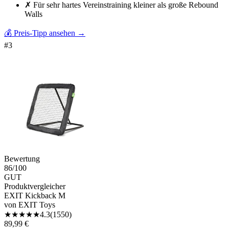
✗
Für sehr hartes Vereinstraining kleiner als große Rebound
Walls
💰 Preis-Tipp ansehen
→
#
3
Bewertung
86
/100
GUT
Produktvergleicher
EXIT Kickback M
von
EXIT Toys
★
★
★
★
★
4.3
(
1550
)
89,99 €