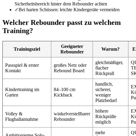
Sicherheitsbereich hinter dem Rebounder achten
✓
Bei harten Schüssen: leichte Kindergeräte vermeiden
Welcher Rebounder passt zu welchem
Training?
Geeigneter
Trainingsziel
Warum?
E
Rebounder
gleichmäßiger,
Q
Passspiel & erster
großes Netz oder
flacher
T
Kontakt
Rebound Board
Rückprall
SK
handlich,
E
Kindertraining im
84–100 cm
sicherer,
Ki
Garten
Kickback
weniger
Pu
Platzbedarf
höhere
E
Volley &
winkelverstellbarer
Rückprälle
Ki
Flugballannahme
Rebounder
möglich
Pu
mehr
Q
Ambitioniertes Solo-