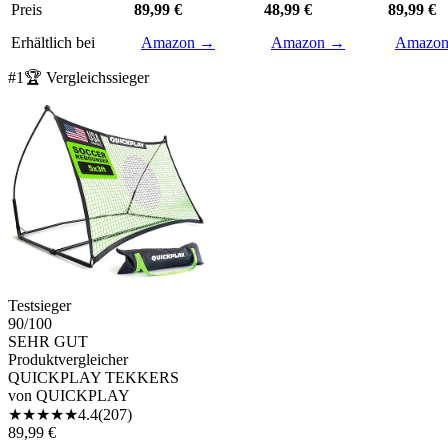
Preis
89,99 €
48,99 €
89,99 €
Erhältlich bei
Amazon →
Amazon →
Amazo
#
1
🏆 Vergleichssieger
Testsieger
90
/100
SEHR GUT
Produktvergleicher
QUICKPLAY TEKKERS
von
QUICKPLAY
★
★
★
★
★
4.4
(
207
)
89,99 €