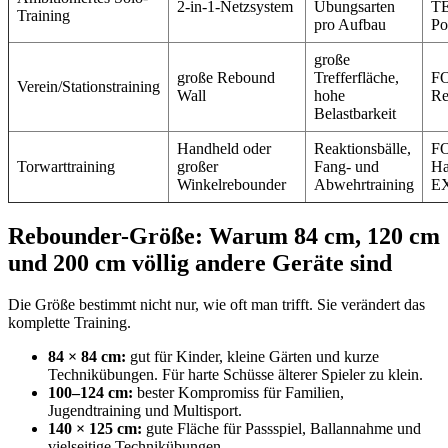
2-in-1-Netzsystem
Übungsarten
T
Training
pro Aufbau
Po
große
große Rebound
Trefferfläche,
F
Verein/Stationstraining
Wall
hohe
Re
Belastbarkeit
Handheld oder
Reaktionsbälle,
F
Torwarttraining
großer
Fang- und
Ha
Winkelrebounder
Abwehrtraining
E
Rebounder-Größe: Warum 84 cm, 120 cm
und 200 cm völlig andere Geräte sind
Die Größe bestimmt nicht nur, wie oft man trifft. Sie verändert das
komplette Training.
84 × 84 cm:
gut für Kinder, kleine Gärten und kurze
Technikübungen. Für harte Schüsse älterer Spieler zu klein.
100–124 cm:
bester Kompromiss für Familien,
Jugendtraining und Multisport.
140 × 125 cm:
gute Fläche für Passspiel, Ballannahme und
vielseitige Technikübungen.