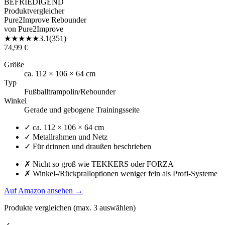
BEFRIEDIGEND
Produktvergleicher
Pure2Improve Rebounder
von
Pure2Improve
★
★
★
★
★
3.1
(
351
)
74,99 €
Größe
ca. 112 × 106 × 64 cm
Typ
Fußballtrampolin/Rebounder
Winkel
Gerade und gebogene Trainingsseite
✓
ca. 112 × 106 × 64 cm
✓
Metallrahmen und Netz
✓
Für drinnen und draußen beschrieben
✗
Nicht so groß wie TEKKERS oder FORZA
✗
Winkel-/Rückpralloptionen weniger fein als Profi-Systeme
Auf Amazon ansehen
→
Produkte vergleichen (max.
3
auswählen)