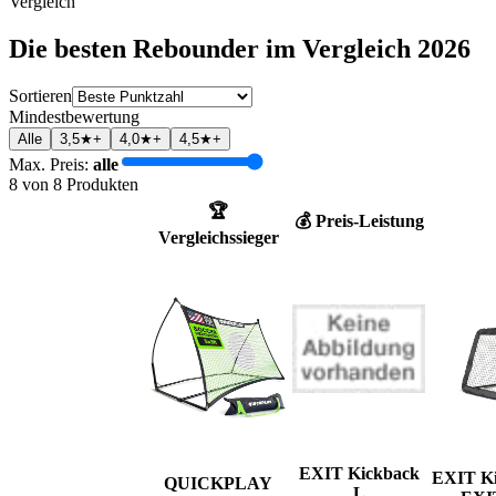
Vergleich
Die besten
Rebounder
im Vergleich
2026
Sortieren
Mindestbewertung
Alle
3,5★+
4,0★+
4,5★+
Max. Preis:
alle
8
von
8
Produkten
🏆
💰 Preis-Leistung
Vergleichssieger
EXIT Kickback
EXIT K
QUICKPLAY
L