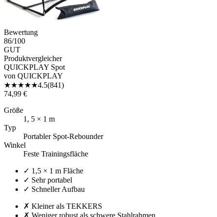
Bewertung
86
/100
GUT
Produktvergleicher
QUICKPLAY Spot
von
QUICKPLAY
★
★
★
★
★
4.5
(
841
)
74,99 €
Größe
1, 5 × 1 m
Typ
Portabler Spot-Rebounder
Winkel
Feste Trainingsfläche
✓
1,5 × 1 m Fläche
✓
Sehr portabel
✓
Schneller Aufbau
✗
Kleiner als TEKKERS
✗
Weniger robust als schwere Stahlrahmen