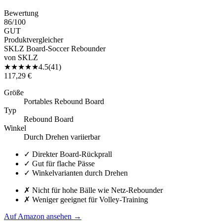
Bewertung
86
/100
GUT
Produktvergleicher
SKLZ Board-Soccer Rebounder
von
SKLZ
★
★
★
★
★
4.5
(
41
)
117,29 €
Größe
Portables Rebound Board
Typ
Rebound Board
Winkel
Durch Drehen variierbar
✓
Direkter Board-Rückprall
✓
Gut für flache Pässe
✓
Winkelvarianten durch Drehen
✗
Nicht für hohe Bälle wie Netz-Rebounder
✗
Weniger geeignet für Volley-Training
Auf Amazon ansehen
→