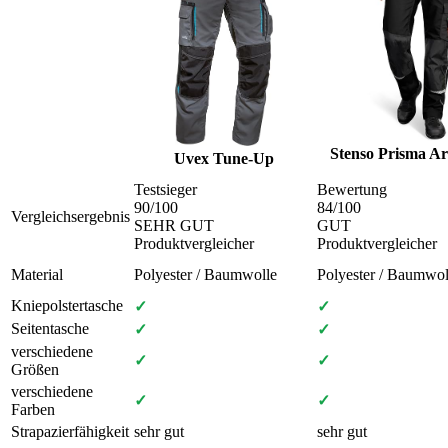
Stenso Prisma Ar
Uvex Tune-Up
Testsieger
Bewertung
90
/100
84
/100
Vergleichsergebnis
SEHR GUT
GUT
Produktvergleicher
Produktvergleicher
Material
Polyester / Baumwolle
Polyester / Baumwol
Kniepolstertasche
✓
✓
Seitentasche
✓
✓
verschiedene
✓
✓
Größen
verschiedene
✓
✓
Farben
Strapazierfähigkeit
sehr gut
sehr gut