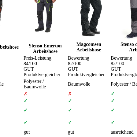
Magcomsen
Stenso 
Stenso Emerton
beitshose
Arbeitshose
Arb
Arbeitshose
Preis-Leistung
Bewertung
Bewertung
84
/100
82
/100
82
/100
GUT
GUT
GUT
Produktvergleicher
Produktvergleicher
Produktvergl
Polyester /
le
Baumwolle
Polyester / 
Baumwolle
✗
✗
✓
✓
✓
✓
✓
✓
✓
✓
✓
✓
gut
gut
ausreichend