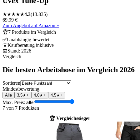
Uvex Tune-Up
★
★
★
★
★
4.3
(
13.835
)
69,99 €
Zum Angebot auf Amazon »
🏆
7
Produkte im Vergleich
✅
Unabhängig bewertet
💡
Kaufberatung inklusive
📅
Stand:
2026
Vergleich
Die besten
Arbeitshose
im Vergleich
2026
Sortieren
Mindestbewertung
Alle
3,5★+
4,0★+
4,5★+
Max. Preis:
alle
7
von
7
Produkten
🏆 Vergleichssieger