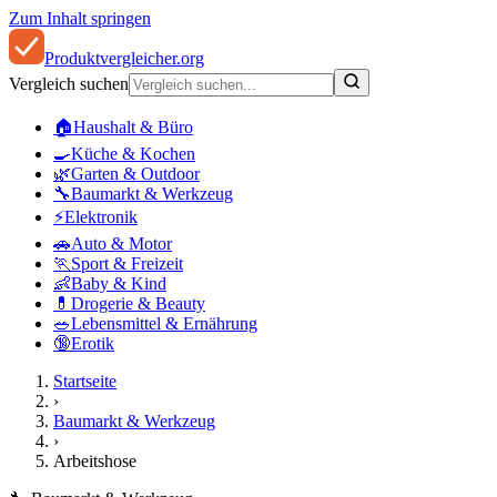
Zum Inhalt springen
Produkt
vergleicher
.org
Vergleich suchen
🏠
Haushalt & Büro
🍳
Küche & Kochen
🌿
Garten & Outdoor
🔧
Baumarkt & Werkzeug
⚡
Elektronik
🚗
Auto & Motor
🏃
Sport & Freizeit
👶
Baby & Kind
💊
Drogerie & Beauty
🥗
Lebensmittel & Ernährung
🔞
Erotik
Startseite
›
Baumarkt & Werkzeug
›
Arbeitshose