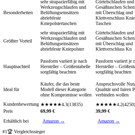
sehr strapazierfähig mit
Gürtelschlaufen und
Werkzeugschlaufen und
Gesäßtaschen Schen
Besonderheiten
Belüftungseinsätzen
mit Überschlag und
abriebfeste
Klettverschluss Knie
Kniepolstertaschen
Taschen
sehr strapazierfähig mit
Gürtelschlaufen und
Werkzeugschlaufen und
Gesäßtaschen Schen
Größter Vorteil
Belüftungseinsätzen
mit Überschlag und
abriebfeste Kniepolster
Klettverschluss Kn
Passform variiert je nach
Passform variiert je 
Hauptnachteil
Hersteller – Größentabelle
Hersteller – Größent
sorgfältig beachten
sorgfältig beachten
Käufer, die das beste
Anspruchsvolle Nutz
Ideal für
Modell dieser Kategorie
Qualität und fairen P
ohne Kompromisse wollen
verbinden wollen
Kundenbewertung
★
★
★
★
★
4.3
(
13835
)
★
★
★
★
★
4.2
(
4250
Preis
69,99 €
39,99 €
Erhältlich bei
Amazon →
Amazon →
#
1
🏆 Vergleichssieger