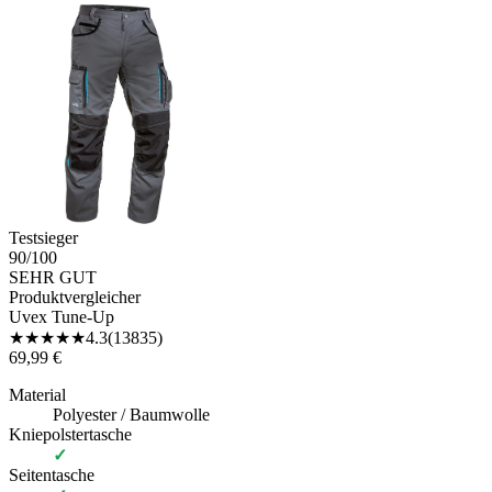
Testsieger
90
/100
SEHR GUT
Produktvergleicher
Uvex Tune-Up
★
★
★
★
★
4.3
(
13835
)
69,99 €
Material
Polyester / Baumwolle
Kniepolstertasche
✓
Seitentasche