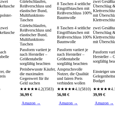
 zwei
Gürtelschlaufen,
zwei Gesäßta
8 Taschen 4 seitliche
keltasche
Reißverschluss und
Überschlag 
Eingriffstaschen mit
elastischer Bund,
Klettverschlu
Reißverschluss 100%
polster-
Multifunktions-
mit Überschl
Baumwolle
Taschen
Klettverschlu
Gürtelschlaufen,
 zwei
8 Taschen 4 seitliche
zwei Gesäßta
Reißverschluss und
keltasche
Eingriffstaschen mit
Überschlag 
elastischer Bund,
Reißverschluss 100%
Klettverschlu
Multifunktions-
Baumwolle
mit Überschl
Taschen
Passform variiert je
Passform variiert je
nach
Passform vari
nach Hersteller –
nach Hersteller –
abelle
Hersteller – 
Größentabelle
Größentabelle
sorgfältig be
sorgfältig beachten
sorgfältig beachten
Preisbewusste Käufer,
Anspruchsvolle
er, die
Einsteiger un
die maximalen
Nutzer, die Qualität
reis
Gelegenheits
Gegenwert für ihr
und fairen Preis
Budget
Geld suchen
verbinden wollen
)
★
★
★
★
★
4.2
(
3583
)
★
★
★
★
★
4.1
(
5810
)
★
★
★
★
★
4.
36,99 €
56,98 €
39,99 €
Amazon →
Amazon →
Amazon →