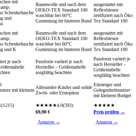
schen mit
Baumwolle und nach dem
ausgestattet mit
&amp;
OEKO-TEX Standard 100
Reflexbiesen
ss Schenkeltasche
waschbar bei 60°C
zertifiziert nach Öko
ag und
Gummizug im hinteren Bund
Tex Standard 100
ss
schen mit
Baumwolle und nach dem
ausgestattet mit
&amp;
OEKO-TEX Standard 100
Reflexbiesen
ss Schenkeltasche
waschbar bei 60°C
zertifiziert nach Öko
ag und K
Gummizug im hinteren Bund
Tex Standard 100
Passform variiert je
iert je nach
Passform variiert je nach
nach Hersteller –
Größentabelle
Hersteller – Größentabelle
Größentabelle
achten
sorgfältig beachten
sorgfältig beachten
d
Einsteiger und
Allrounder-Käufer und solide
nutzer mit kleinem
Gelegenheitsnutzer
Zweit- oder Erstoption
mit kleinem Budget
1
(
1215
)
★
★
★
★
★
4.0
(
593
)
★
★
★
★
★
69,90 €
Preis prüfen →
Amazon →
Amazon →