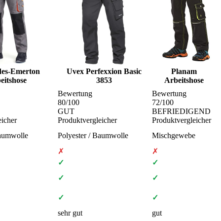
des-Emerton
Uvex Perfexxion Basic
Planam
eitshose
3853
Arbeitshose
Bewertung
Bewertung
80
/100
72
/100
GUT
BEFRIEDIGEND
eicher
Produktvergleicher
Produktvergleicher
Baumwolle
Polyester / Baumwolle
Mischgewebe
✗
✗
✓
✓
✓
✓
✓
✓
sehr gut
gut