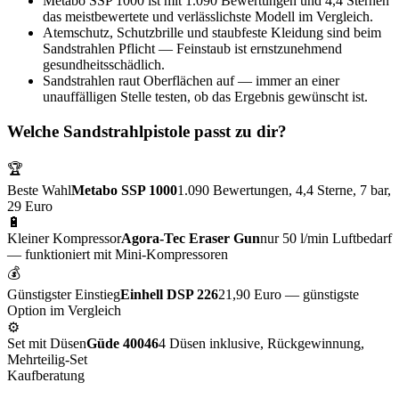
Metabo SSP 1000 ist mit 1.090 Bewertungen und 4,4 Sternen
das meistbewertete und verlässlichste Modell im Vergleich.
Atemschutz, Schutzbrille und staubfeste Kleidung sind beim
Sandstrahlen Pflicht — Feinstaub ist ernstzunehmend
gesundheitsschädlich.
Sandstrahlen raut Oberflächen auf — immer an einer
unauffälligen Stelle testen, ob das Ergebnis gewünscht ist.
Welche Sandstrahlpistole passt zu dir?
🏆
Beste Wahl
Metabo SSP 1000
1.090 Bewertungen, 4,4 Sterne, 7 bar,
29 Euro
🔋
Kleiner Kompressor
Agora-Tec Eraser Gun
nur 50 l/min Luftbedarf
— funktioniert mit Mini-Kompressoren
💰
Günstigster Einstieg
Einhell DSP 226
21,90 Euro — günstigste
Option im Vergleich
⚙️
Set mit Düsen
Güde 40046
4 Düsen inklusive, Rückgewinnung,
Mehrteilig-Set
Kaufberatung