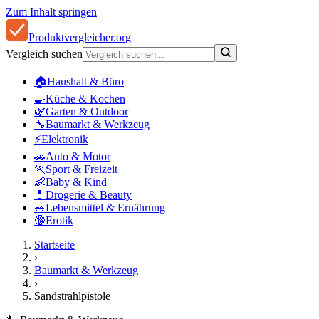
Zum Inhalt springen
Produkt
vergleicher
.org
Vergleich suchen
🏠
Haushalt & Büro
🍳
Küche & Kochen
🌿
Garten & Outdoor
🔧
Baumarkt & Werkzeug
⚡
Elektronik
🚗
Auto & Motor
🏃
Sport & Freizeit
👶
Baby & Kind
💊
Drogerie & Beauty
🥗
Lebensmittel & Ernährung
🔞
Erotik
Startseite
›
Baumarkt & Werkzeug
›
Sandstrahlpistole