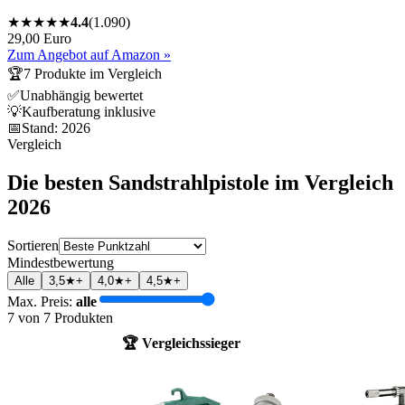
★
★
★
★
★
4.4
(
1.090
)
29,00 Euro
Zum Angebot auf Amazon »
🏆
7
Produkte im Vergleich
✅
Unabhängig bewertet
💡
Kaufberatung inklusive
📅
Stand:
2026
Vergleich
Die besten
Sandstrahlpistole
im Vergleich
2026
Sortieren
Mindestbewertung
Alle
3,5★+
4,0★+
4,5★+
Max. Preis:
alle
7
von
7
Produkten
🏆 Vergleichssieger