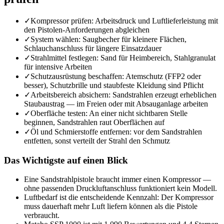
✓
Kompressor prüfen: Arbeitsdruck und Luftlieferleistung mit
den Pistolen-Anforderungen abgleichen
✓
System wählen: Saugbecher für kleinere Flächen,
Schlauchanschluss für längere Einsatzdauer
✓
Strahlmittel festlegen: Sand für Heimbereich, Stahlgranulat
für intensive Arbeiten
✓
Schutzausrüstung beschaffen: Atemschutz (FFP2 oder
besser), Schutzbrille und staubfeste Kleidung sind Pflicht
✓
Arbeitsbereich absichern: Sandstrahlen erzeugt erheblichen
Staubaustrag — im Freien oder mit Absauganlage arbeiten
✓
Oberfläche testen: An einer nicht sichtbaren Stelle
beginnen, Sandstrahlen raut Oberflächen auf
✓
Öl und Schmierstoffe entfernen: vor dem Sandstrahlen
entfetten, sonst verteilt der Strahl den Schmutz
Das Wichtigste auf einen Blick
Eine Sandstrahlpistole braucht immer einen Kompressor —
ohne passenden Druckluftanschluss funktioniert kein Modell.
Luftbedarf ist die entscheidende Kennzahl: Der Kompressor
muss dauerhaft mehr Luft liefern können als die Pistole
verbraucht.