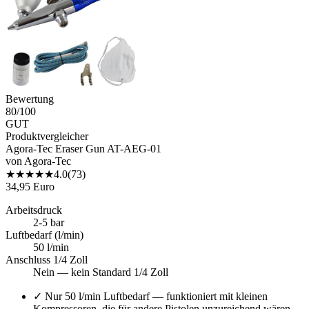
Bewertung
80
/100
GUT
Produktvergleicher
Agora-Tec Eraser Gun AT-AEG-01
von
Agora-Tec
★
★
★
★
★
4.0
(
73
)
34,95 Euro
Arbeitsdruck
2-5 bar
Luftbedarf (l/min)
50 l/min
Anschluss 1/4 Zoll
Nein — kein Standard 1/4 Zoll
✓
Nur 50 l/min Luftbedarf — funktioniert mit kleinen
Kompressoren, die für andere Pistolen unzureichend wären