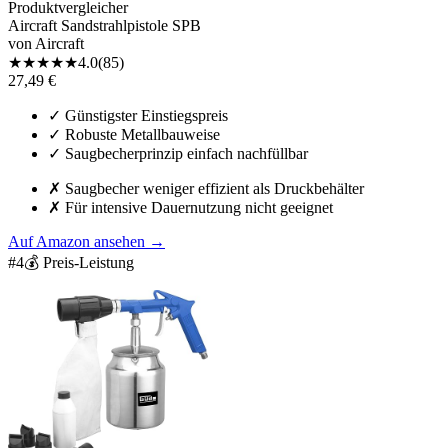
Produktvergleicher
Aircraft Sandstrahlpistole SPB
von
Aircraft
★
★
★
★
★
4.0
(
85
)
27,49 €
✓
Günstigster Einstiegspreis
✓
Robuste Metallbauweise
✓
Saugbecherprinzip einfach nachfüllbar
✗
Saugbecher weniger effizient als Druckbehälter
✗
Für intensive Dauernutzung nicht geeignet
Auf Amazon ansehen
→
#
4
💰 Preis-Leistung