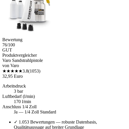
Bewertung
76
/100
GUT
Produktvergleicher
Varo Sandstrahlpistole
von
Varo
★
★
★
★
★
3.8
(
1053
)
32,95 Euro
Arbeitsdruck
3 bar
Luftbedarf (l/min)
170 l/min
Anschluss 1/4 Zoll
Ja — 1/4 Zoll Standard
✓
1.053 Bewertungen — robuste Datenbasis,
Qualitätsaussage auf breiter Grundlage