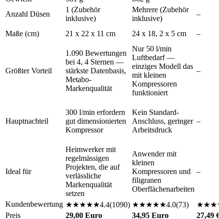
1 (Zubehör
Mehrere (Zubehör
Anzahl Düsen
–
inklusive)
inklusive)
Maße (cm)
21 x 22 x 11 cm
24 x 18, 2 x 5 cm
–
Nur 50 l/min
1.090 Bewertungen
Luftbedarf —
bei 4, 4 Sternen —
einziges Modell das
Größter Vorteil
stärkste Datenbasis,
–
mit kleinen
Metabo-
Kompressoren
Markenqualität
funktioniert
300 l/min erfordern
Kein Standard-
Hauptnachteil
gut dimensionierten
Anschluss, geringer
–
Kompressor
Arbeitsdruck
Heimwerker mit
Anwender mit
regelmässigen
kleinen
Projekten, die auf
Ideal für
Kompressoren und
–
verlässliche
filigranen
Markenqualität
Oberflächenarbeiten
setzen
Kundenbewertung
★
★
★
★
★
4.4
(
1090
)
★
★
★
★
★
4.0
(
73
)
★
★
★
Preis
29,00 Euro
34,95 Euro
27,49 