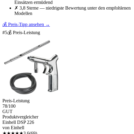
Einsätzen ermüdend
✗
3,8 Sterne — niedrigste Bewertung unter den empfohlenen
Modellen
💰 Preis-Tipp ansehen
→
#
5
💰 Preis-Leistung
Preis-Leistung
78
/100
GUT
Produktvergleicher
Einhell DSP 226
von
Einhell
★
★
★
★
★
3.6
(
69
)