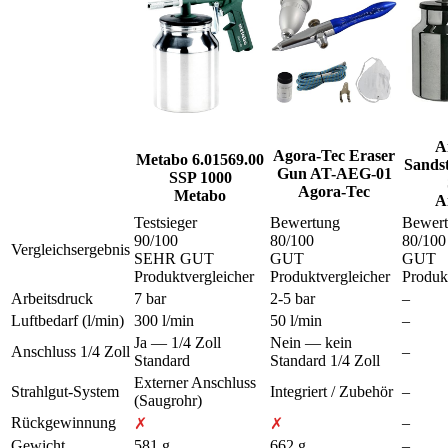
A
Agora-Tec Eraser
Metabo 6.01569.00
Sandst
Gun AT-AEG-01
SSP 1000
Agora-Tec
Metabo
A
Testsieger
Bewertung
Bewer
90
/100
80
/100
80
/100
Vergleichsergebnis
SEHR GUT
GUT
GUT
Produktvergleicher
Produktvergleicher
Produk
Arbeitsdruck
7 bar
2-5 bar
–
Luftbedarf (l/min)
300 l/min
50 l/min
–
Ja — 1/4 Zoll
Nein — kein
Anschluss 1/4 Zoll
–
Standard
Standard 1/4 Zoll
Externer Anschluss
Strahlgut-System
Integriert / Zubehör
–
(Saugrohr)
Rückgewinnung
–
✗
✗
Gewicht
581 g
662 g
–