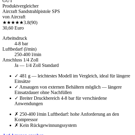
GUT
Produktvergleicher
Aircraft Sandstrahlpistole SPS
von
Aircraft
★
★
★
★
★
3.8
(
90
)
30,60 Euro
Arbeitsdruck
4-8 bar
Luftbedarf (l/min)
250-400 l/min
Anschluss 1/4 Zoll
Ja — 1/4 Zoll Standard
✓
481 g — leichtestes Modell im Vergleich, ideal für längere
Einsätze
✓
Ansaugen von externen Behältern möglich — längere
Einsatzdauer ohne Nachfüllen
✓
Breiter Druckbereich 4-8 bar für verschiedene
Anwendungen
✗
250-400 l/min Luftbedarf: hohe Anforderung an den
Kompressor
✗
Kein Rückgewinnungssystem