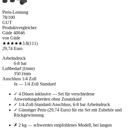
Preis-Leistung
78
/100
GUT
Produktvergleicher
Güde 40046
von
Güde
★
★
★
★
★
3.8
(
111
)
29,74 Euro
Arbeitsdruck
6-8 bar
Luftbedarf (l/min)
350 l/min
Anschluss 1/4 Zoll
Ja — 1/4 Zoll Standard
✓
4 Düsen inklusive — Set für verschiedene
Anwendungsbreiten ohne Zusatzkauf
✓
1/4-Zoll-Standard-Anschluss, 6-8 bar Arbeitsdruck
✓
Günstiger Preis (29,74 Euro) für ein Set mit Zubehör und
Rückgewinnung
✗
2 kg — schwerstes empfohlenes Modell, bei langen