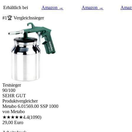
Erhältlich bei
Amazon →
Amazon →
Amaz
#
1
🏆 Vergleichssieger
Testsieger
90
/100
SEHR GUT
Produktvergleicher
Metabo 6.01569.00 SSP 1000
von
Metabo
★
★
★
★
★
4.4
(
1090
)
29,00 Euro