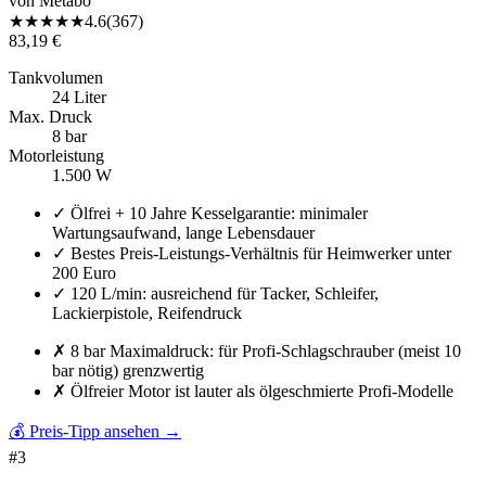
von
Metabo
★
★
★
★
★
4.6
(
367
)
83,19 €
Tankvolumen
24 Liter
Max. Druck
8 bar
Motorleistung
1.500 W
✓
Ölfrei + 10 Jahre Kesselgarantie: minimaler
Wartungsaufwand, lange Lebensdauer
✓
Bestes Preis-Leistungs-Verhältnis für Heimwerker unter
200 Euro
✓
120 L/min: ausreichend für Tacker, Schleifer,
Lackierpistole, Reifendruck
✗
8 bar Maximaldruck: für Profi-Schlagschrauber (meist 10
bar nötig) grenzwertig
✗
Ölfreier Motor ist lauter als ölgeschmierte Profi-Modelle
💰 Preis-Tipp ansehen
→
#
3