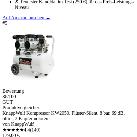
✗
Teuerster Kandidat im Test (259 €) für das Preis-Leistungs-
Niveau
Auf Amazon ansehen
→
#
5
Bewertung
86
/100
GUT
Produktvergleicher
KnappWulf Kompressor KW2050, Flüster-Silent, 8 bar, 69 dB,
ölfrei, 2 Kupfermotoren
von
KnappWulf
★
★
★
★
★
4.4
(
149
)
179,00 €