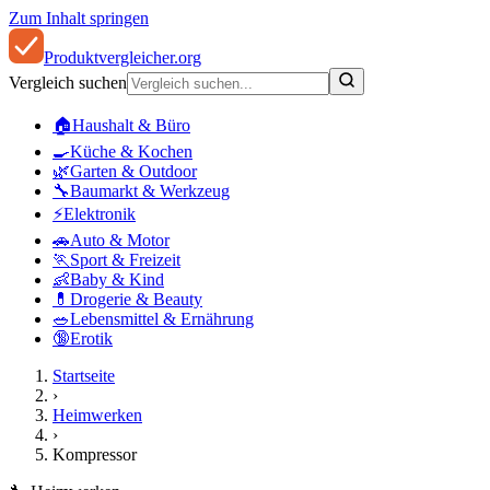
Zum Inhalt springen
Produkt
vergleicher
.org
Vergleich suchen
🏠
Haushalt & Büro
🍳
Küche & Kochen
🌿
Garten & Outdoor
🔧
Baumarkt & Werkzeug
⚡
Elektronik
🚗
Auto & Motor
🏃
Sport & Freizeit
👶
Baby & Kind
💊
Drogerie & Beauty
🥗
Lebensmittel & Ernährung
🔞
Erotik
Startseite
›
Heimwerken
›
Kompressor