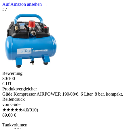
Auf Amazon ansehen
→
#
7
Bewertung
80
/100
GUT
Produktvergleicher
Güde Kompressor AIRPOWER 190/08/6, 6 Liter, 8 bar, kompakt,
Reifendruck
von
Güde
★
★
★
★
★
4.0
(
910
)
89,00 €
Tankvolumen