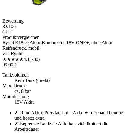
Bewertung
82
/100
GUT
Produktvergleicher
Ryobi R18I-0 Akku-Kompressor 18V ONE+, ohne Akku,
Reifendruck, mobil
von
Ryobi
★
★
★
★
★
4.1
(
730
)
99,00 €
Tankvolumen
Kein Tank (direkt)
Max. Druck
ca. 8 bar
Motorleistung
18V Akku
✗
Ohne Akku: Preis täuscht – Akku wird separat benötigt
und kostet extra
✗
Begrenzte Laufzeit: Akkukapazität limitiert die
Arbeitsdauer