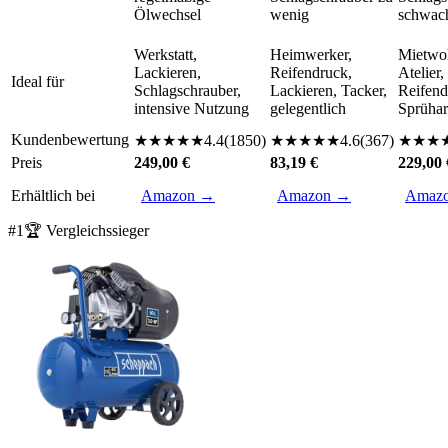
Ölwechsel
wenig
schwac
Werkstatt,
Heimwerker,
Mietwo
Lackieren,
Reifendruck,
Atelier,
Ideal für
Schlagschrauber,
Lackieren, Tacker,
Reifend
intensive Nutzung
gelegentlich
Sprühar
Kundenbewertung
★
★
★
★
★
4.4
(
1850
)
★
★
★
★
★
4.6
(
367
)
★
★
★
Preis
249,00 €
83,19 €
229,00 
Erhältlich bei
Amazon →
Amazon →
Amaz
#
1
🏆 Vergleichssieger