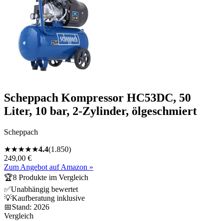
Scheppach Kompressor HC53DC, 50
Liter, 10 bar, 2-Zylinder, ölgeschmiert
Scheppach
★
★
★
★
★
4.4
(
1.850
)
249,00 €
Zum Angebot auf Amazon »
🏆
8
Produkte im Vergleich
✅
Unabhängig bewertet
💡
Kaufberatung inklusive
📅
Stand:
2026
Vergleich