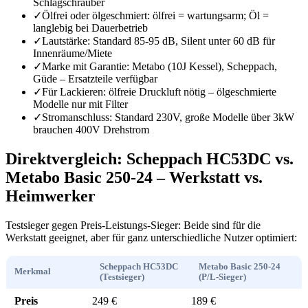
Schlagschrauber
✓
Ölfrei oder ölgeschmiert: ölfrei = wartungsarm; Öl =
langlebig bei Dauerbetrieb
✓
Lautstärke: Standard 85-95 dB, Silent unter 60 dB für
Innenräume/Miete
✓
Marke mit Garantie: Metabo (10J Kessel), Scheppach,
Güde – Ersatzteile verfügbar
✓
Für Lackieren: ölfreie Druckluft nötig – ölgeschmierte
Modelle nur mit Filter
✓
Stromanschluss: Standard 230V, große Modelle über 3kW
brauchen 400V Drehstrom
Direktvergleich: Scheppach HC53DC vs.
Metabo Basic 250-24 – Werkstatt vs.
Heimwerker
Testsieger gegen Preis-Leistungs-Sieger: Beide sind für die
Werkstatt geeignet, aber für ganz unterschiedliche Nutzer optimiert:
Scheppach HC53DC
Metabo Basic 250-24
Merkmal
(Testsieger)
(P/L-Sieger)
Preis
249 €
189 €