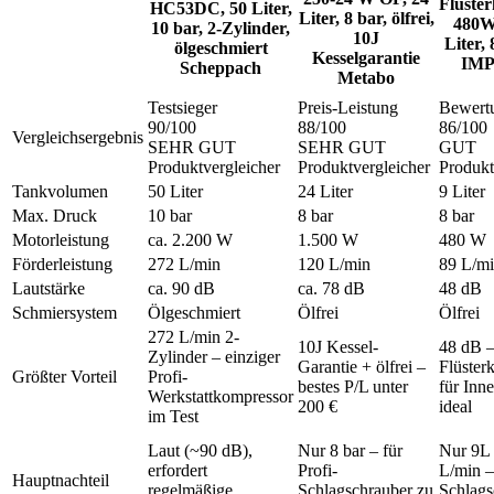
Flüste
HC53DC, 50 Liter,
Liter, 8 bar, ölfrei,
480W,
10 bar, 2-Zylinder,
10J
Liter, 
ölgeschmiert
Kesselgarantie
IM
Scheppach
Metabo
Testsieger
Preis-Leistung
Bewert
90
/100
88
/100
86
/100
Vergleichsergebnis
SEHR GUT
SEHR GUT
GUT
Produktvergleicher
Produktvergleicher
Produkt
Tankvolumen
50 Liter
24 Liter
9 Liter
Max. Druck
10 bar
8 bar
8 bar
Motorleistung
ca. 2.200 W
1.500 W
480 W
Förderleistung
272 L/min
120 L/min
89 L/m
Lautstärke
ca. 90 dB
ca. 78 dB
48 dB
Schmiersystem
Ölgeschmiert
Ölfrei
Ölfrei
272 L/min 2-
10J Kessel-
48 dB – 
Zylinder – einziger
Garantie + ölfrei –
Flüster
Größter Vorteil
Profi-
bestes P/L unter
für Inn
Werkstattkompressor
200 €
ideal
im Test
Laut (~90 dB),
Nur 8 bar – für
Nur 9L 
erfordert
Profi-
L/min –
Hauptnachteil
regelmäßige
Schlagschrauber zu
Schlags