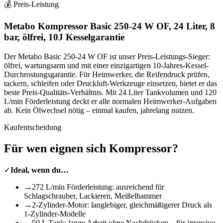
💰 Preis-Leistung
Metabo Kompressor Basic 250-24 W OF, 24 Liter, 8
bar, ölfrei, 10J Kesselgarantie
Der Metabo Basic 250-24 W OF ist unser Preis-Leistungs-Sieger:
ölfrei, wartungsarm und mit einer einzigartigen 10-Jahres-Kessel-
Durchrostungsgarantie. Für Heimwerker, die Reifendruck prüfen,
tackern, schleifen oder Druckluft-Werkzeuge einsetzen, bietet er das
beste Preis-Qualitäts-Verhältnis. Mit 24 Liter Tankvolumen und 120
L/min Förderleistung deckt er alle normalen Heimwerker-Aufgaben
ab. Kein Ölwechsel nötig – einmal kaufen, jahrelang nutzen.
Kaufentscheidung
Für wen eignen sich
Kompressor
?
✓
Ideal, wenn du…
→
272 L/min Förderleistung: ausreichend für
Schlagschrauber, Lackieren, Meißelhammer
→
2-Zylinder-Motor: langlebiger, gleichmäßigerer Druck als
1-Zylinder-Modelle
→
50 L Tank: lange Arbeit ohne Nachdrücken – für intensive