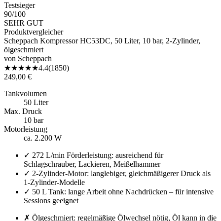
Testsieger
90
/100
SEHR GUT
Produktvergleicher
Scheppach Kompressor HC53DC, 50 Liter, 10 bar, 2-Zylinder,
ölgeschmiert
von
Scheppach
★
★
★
★
★
4.4
(
1850
)
249,00 €
Tankvolumen
50 Liter
Max. Druck
10 bar
Motorleistung
ca. 2.200 W
✓
272 L/min Förderleistung: ausreichend für
Schlagschrauber, Lackieren, Meißelhammer
✓
2-Zylinder-Motor: langlebiger, gleichmäßigerer Druck als
1-Zylinder-Modelle
✓
50 L Tank: lange Arbeit ohne Nachdrücken – für intensive
Sessions geeignet
✗
Ölgeschmiert: regelmäßige Ölwechsel nötig, Öl kann in die