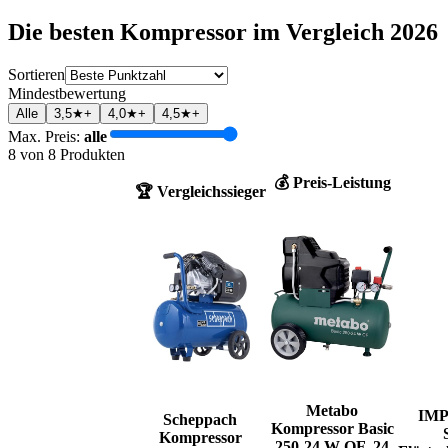
Die besten
Kompressor
im Vergleich
2026
Sortieren
Mindestbewertung
Alle
3,5★+
4,0★+
4,5★+
Max. Preis:
alle
8
von
8
Produkten
💰 Preis-Leistung
🏆 Vergleichssieger
Metabo
IM
Scheppach
Kompressor Basic
Kompressor
250-24 W OF, 24